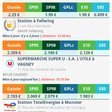
Gazole
SP95
SP98
GPLc
E10
E85
2.25 €
1.99 €
1.99 €
0.899 €
Station à Fellering
2 rue des Fabriques
68470 Fellering
Mise à jour: il y a 3 jours
|
distance: 15.45 km
Gazole
SP95
SP98
GPLc
E10
E85
2.359 €
2.189 €
2.129 €
SUPERMARCHE SUPER U - S.A. L'UTILE à
VAGNEY
11 Rue du Général de Gaulle
88120 VAGNEY
Mise à jour aujourd'hui
|
distance: 15.73 km
Gazole
SP95
SP98
GPLc
E10
E85
2.193 €
2.069 €
2.079 €
1.983 €
Station TotalEnergies à Munster
51 Rue du Général de Lattre de Tassigny