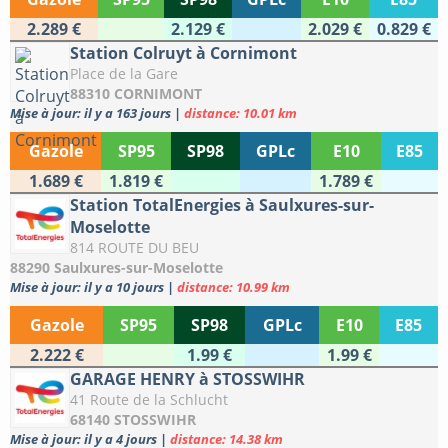
2.289 €
2.129 €
2.029 €
0.829 €
Station Colruyt à Cornimont
Place de la Gare
88310 CORNIMONT
Mise à jour: il y a 163 jours
|
distance: 10.01 km
Gazole
SP95
SP98
GPLc
E10
E85
1.689 €
1.819 €
1.789 €
Station TotalEnergies à Saulxures-sur-
Moselotte
814 ROUTE DU BEU
88290 Saulxures-sur-Moselotte
Mise à jour: il y a 10 jours
|
distance: 10.99 km
Gazole
SP95
SP98
GPLc
E10
E85
2.222 €
1.99 €
1.99 €
GARAGE HENRY à STOSSWIHR
41 Route de la Schlucht
68140 STOSSWIHR
Mise à jour: il y a 4 jours
|
distance: 14.38 km