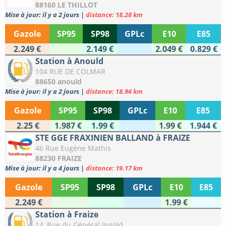
88160 LE THILLOT
Mise à jour: il y a 2 jours
|
distance: 18.28 km
Gazole
SP95
SP98
GPLc
E10
E85
2.249 €
2.149 €
2.049 €
0.829 €
Station à Anould
104 RUE DE COLMAR
88650 anould
Mise à jour: il y a 2 jours
|
distance: 18.96 km
Gazole
SP95
SP98
GPLc
E10
E85
2.25 €
1.987 €
1.99 €
1.99 €
1.944 €
STE GGE FRAXINIEN BALLAND à FRAIZE
46 Rue Eugène Mathis
88230 FRAIZE
Mise à jour: il y a 4 jours
|
distance: 19.17 km
Gazole
SP95
SP98
GPLc
E10
E85
2.249 €
1.99 €
Station à Fraize
14, Rue du Général Ingold