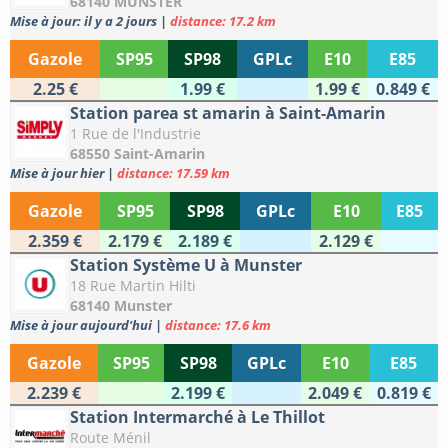
68140 MUNSTER
Mise à jour: il y a 2 jours
|
distance: 17.2 km
Gazole
SP95
SP98
GPLc
E10
E85
2.25 €
1.99 €
1.99 €
0.849 €
Station parea st amarin à Saint-Amarin
1 Rue de l'Industrie
68550 Saint-Amarin
Mise à jour hier
|
distance: 17.59 km
Gazole
SP95
SP98
GPLc
E10
E85
2.359 €
2.179 €
2.189 €
2.129 €
Station Système U à Munster
18 Rue Martin Hilti
68140 Munster
Mise à jour aujourd'hui
|
distance: 17.6 km
Gazole
SP95
SP98
GPLc
E10
E85
2.239 €
2.199 €
2.049 €
0.819 €
Station Intermarché à Le Thillot
Route Ménil