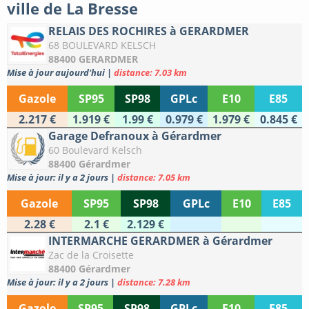
ville de La Bresse
RELAIS DES ROCHIRES à GERARDMER
68 BOULEVARD KELSCH
88400 GERARDMER
Mise à jour aujourd'hui
|
distance: 7.03 km
Gazole
SP95
SP98
GPLc
E10
E85
2.217 €
1.919 €
1.99 €
0.979 €
1.979 €
0.845 €
Garage Defranoux à Gérardmer
60 Boulevard Kelsch
88400 Gérardmer
Mise à jour: il y a 2 jours
|
distance: 7.05 km
Gazole
SP95
SP98
GPLc
E10
E85
2.28 €
2.1 €
2.129 €
INTERMARCHE GERARDMER à Gérardmer
Zac de la Croisette
88400 Gérardmer
Mise à jour: il y a 2 jours
|
distance: 7.28 km
Gazole
SP95
SP98
GPLc
E10
E85