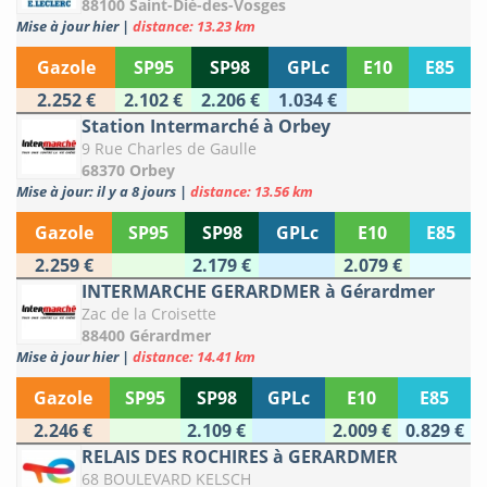
88100 Saint-Dié-des-Vosges
Mise à jour hier
|
distance: 13.23 km
Gazole
SP95
SP98
GPLc
E10
E85
2.252 €
2.102 €
2.206 €
1.034 €
Station Intermarché à Orbey
9 Rue Charles de Gaulle
68370 Orbey
Mise à jour: il y a 8 jours
|
distance: 13.56 km
Gazole
SP95
SP98
GPLc
E10
E85
2.259 €
2.179 €
2.079 €
INTERMARCHE GERARDMER à Gérardmer
Zac de la Croisette
88400 Gérardmer
Mise à jour hier
|
distance: 14.41 km
Gazole
SP95
SP98
GPLc
E10
E85
2.246 €
2.109 €
2.009 €
0.829 €
RELAIS DES ROCHIRES à GERARDMER
68 BOULEVARD KELSCH