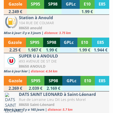
Gazole
SP95
SP98
GPLc
E10
E85
2.249 €
1.99 €
Station à Anould
104 RUE DE COLMAR
88650 anould
Mise à jour: il y a 3 jours
|
distance: 3.75 km
Gazole
SP95
SP98
GPLc
E10
E85
2.25 €
1.987 €
1.99 €
1.99 €
1.944 €
SUPER U à ANOULD
493 AVENUE DE ST DIE
88650 ANOULD
Mise à jour hier
|
distance: 4.54 km
Gazole
SP95
SP98
GPLc
E10
E85
2.269 €
2.039 €
2.169 €
DATS SAINT LEONARD à Saint-Léonard
Rue de Lorraine Lieu Dit Les prés Morel
88650 Saint-Léonard
Mise à jour: il y a 165 jours
|
distance: 5.7 km