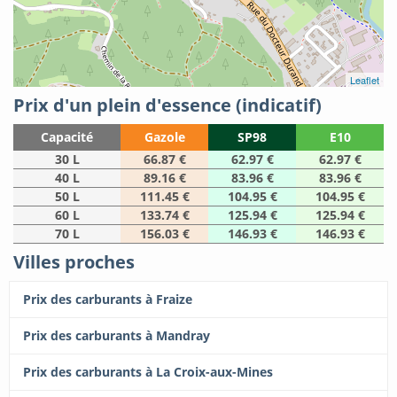
Leaflet
Prix d'un plein d'essence (indicatif)
Capacité
Gazole
SP98
E10
30 L
66.87 €
62.97 €
62.97 €
40 L
89.16 €
83.96 €
83.96 €
50 L
111.45 €
104.95 €
104.95 €
60 L
133.74 €
125.94 €
125.94 €
70 L
156.03 €
146.93 €
146.93 €
Villes proches
Prix des carburants à Fraize
Prix des carburants à Mandray
Prix des carburants à La Croix-aux-Mines