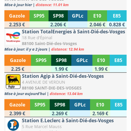
Mise à jour hier
|
distance: 11.01 km
Gazole
SP95
SP98
GPLc
E10
E85
2.253 €
2.206 €
2.046 €
0.828 €
Station TotalEnergies à Saint-Dié-des-Vosges
18 Rue d'Épinal
88100 Saint-Dié-des-Vosges
Mise à jour: il y a 2 jours
|
distance: 12.94 km
Gazole
SP95
SP98
GPLc
E10
E85
2.25 €
1.99 €
1.99 €
Station Agip à Saint-Dié-des-Vosges
4 AVENUE DE VERDUN
88100 SAINT-DIE-DES-VOSGES
Mise à jour aujourd'hui
|
distance: 13.04 km
Gazole
SP95
SP98
GPLc
E10
E85
2.399 €
2.269 €
2.169 €
Station E.Leclerc à Saint-Dié-des-Vosges
5 Rue Marcel Mauss