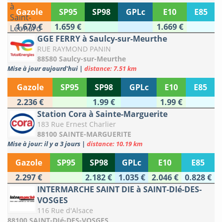
Gazole
SP95
SP98
GPLc
E10
E85
1.679 €
1.659 €
1.669 €
GGE FERRY à Saulcy-sur-Meurthe
RUE RAYMOND PANIN
88580 Saulcy-sur-Meurthe
Mise à jour aujourd'hui
|
distance: 7.51 km
Gazole
SP95
SP98
GPLc
E10
E85
2.236 €
1.99 €
1.99 €
Station Cora à Sainte-Marguerite
183 Rue Ernest Charlier
88100 SAINTE-MARGUERITE
Mise à jour: il y a 3 jours
|
distance: 10.19 km
Gazole
SP95
SP98
GPLc
E10
E85
2.297 €
2.182 €
1.035 €
2.046 €
0.828 €
INTERMARCHE SAINT DIE à SAINT-DIé-DES-
VOSGES
116 Rue d'Alsace
88100 SAINT-DIé-DES-VOSGES