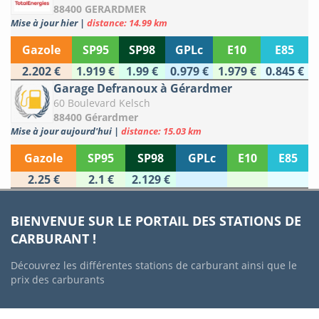
88400 GERARDMER
Mise à jour hier
|
distance: 14.99 km
Gazole
SP95
SP98
GPLc
E10
E85
2.202 €
1.919 €
1.99 €
0.979 €
1.979 €
0.845 €
Garage Defranoux à Gérardmer
60 Boulevard Kelsch
88400 Gérardmer
Mise à jour aujourd'hui
|
distance: 15.03 km
Gazole
SP95
SP98
GPLc
E10
E85
2.25 €
2.1 €
2.129 €
BIENVENUE SUR LE PORTAIL DES STATIONS DE
CARBURANT !
Découvrez les différentes stations de carburant ainsi que le
prix des carburants