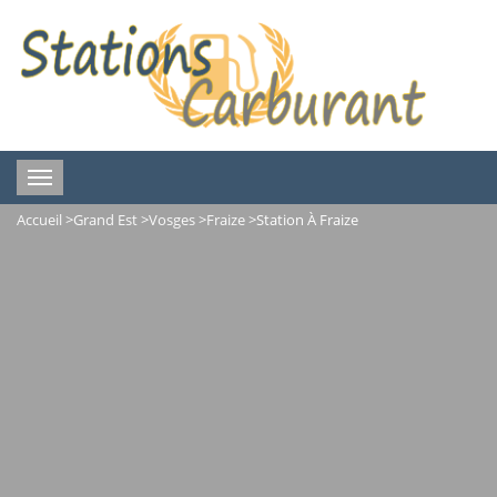
Toggle
navigation
Accueil
>
Grand Est
>
Vosges
>
Fraize
>
Station À Fraize