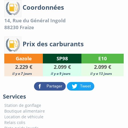
Coordonnées
14, Rue du Général Ingold
88230
Fraize
Prix des carburants
Gazole
SP98
E10
2.229 €
2.099 €
2.099 €
il y a 7 jours
il y a 9 jours
il y a 13 jours
Partager
Tweet
Services
Station de gonflage
Boutique alimentaire
Location de véhicule
Relais colis