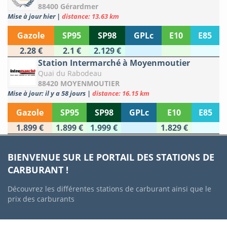
88400 Gérardmer
Mise à jour hier
|
distance: 13.63 km
Gazole
SP95
SP98
GPLc
E10
E85
2.28 €
2.1 €
2.129 €
Station Intermarché à Moyenmoutier
Quai du Rabodeau
88420 MOYENMOUTIER
Mise à jour: il y a 58 jours
|
distance: 16.15 km
Gazole
SP95
SP98
GPLc
E10
E85
1.899 €
1.899 €
1.999 €
1.829 €
BIENVENUE SUR LE PORTAIL DES STATIONS DE
CARBURANT !
Découvrez les différentes stations de carburant ainsi que le
prix des carburants