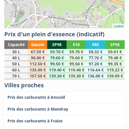
Leaflet
Prix d'un plein d'essence (indicatif)
Capacité
Gazole
SP98
E10
E85
SP95
30 L
67.50 €
59.70 €
59.70 €
58.32 €
59.61 €
40 L
90.00 €
79.60 €
79.60 €
77.76 €
79.48 €
50 L
112.50 €
99.50 €
99.50 €
97.20 €
99.35 €
60 L
135.00 €
119.40 €
119.40 €
116.64 €
119.22 €
70 L
157.50 €
139.30 €
139.30 €
136.08 €
139.09 €
Villes proches
Prix des carburants à Anould
Prix des carburants à Mandray
Prix des carburants à Fraize