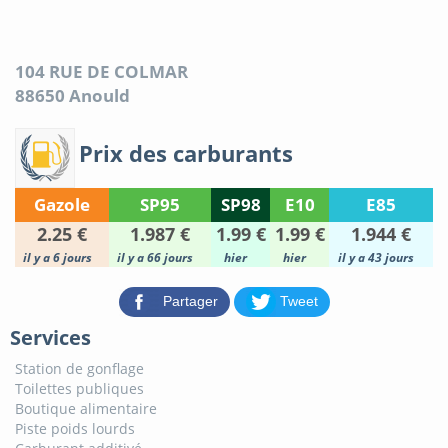
104 RUE DE COLMAR
88650
Anould
Prix des carburants
Gazole
SP95
SP98
E10
E85
2.25 €
1.987 €
1.99 €
1.99 €
1.944 €
il y a 6 jours
il y a 66 jours
hier
hier
il y a 43 jours
Partager
Tweet
Services
Station de gonflage
Toilettes publiques
Boutique alimentaire
Piste poids lourds