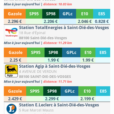
Mise à jour aujourd'hui
|
distance: 10.03 km
Gazole
SP95
SP98
GPLc
E10
E85
2.296 €
2.206 €
2.046 €
0.828 €
Station TotalEnergies à Saint-Dié-des-Vosges
18 Rue d'Épinal
88100 Saint-Dié-des-Vosges
Mise à jour aujourd'hui
|
distance: 11.29 km
Gazole
SP95
SP98
GPLc
E10
E85
2.25 €
1.99 €
1.99 €
Station Agip à Saint-Dié-des-Vosges
4 AVENUE DE VERDUN
88100 SAINT-DIE-DES-VOSGES
Mise à jour aujourd'hui
|
distance: 11.71 km
Gazole
SP95
SP98
GPLc
E10
E85
2.429 €
2.299 €
2.199 €
Station E.Leclerc à Saint-Dié-des-Vosges
5 Rue Marcel Mauss