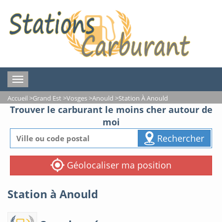
Toggle
navigation
Accueil
>
Grand Est
>
Vosges
>
Anould
>
Station À Anould
Trouver le carburant le moins cher autour de
moi
Rechercher
Géolocaliser ma position
Station à Anould