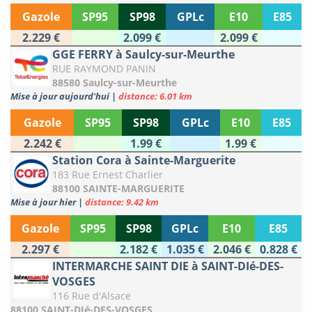
Gazole
SP95
SP98
GPLc
E10
E85
2.229 €
2.099 €
2.099 €
GGE FERRY à Saulcy-sur-Meurthe
RUE RAYMOND PANIN
88580 Saulcy-sur-Meurthe
Mise à jour aujourd'hui
|
distance: 6.01 km
Gazole
SP95
SP98
GPLc
E10
E85
2.242 €
1.99 €
1.99 €
Station Cora à Sainte-Marguerite
183 Rue Ernest Charlier
88100 SAINTE-MARGUERITE
Mise à jour hier
|
distance: 9.42 km
Gazole
SP95
SP98
GPLc
E10
E85
2.297 €
2.182 €
1.035 €
2.046 €
0.828 €
INTERMARCHE SAINT DIE à SAINT-DIé-DES-
VOSGES
116 Rue d'Alsace
88100 SAINT-DIé-DES-VOSGES