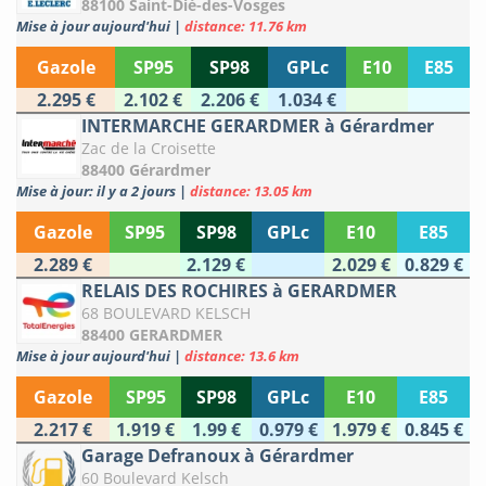
88100 Saint-Dié-des-Vosges
Mise à jour aujourd'hui
|
distance: 11.76 km
Gazole
SP95
SP98
GPLc
E10
E85
2.295 €
2.102 €
2.206 €
1.034 €
INTERMARCHE GERARDMER à Gérardmer
Zac de la Croisette
88400 Gérardmer
Mise à jour: il y a 2 jours
|
distance: 13.05 km
Gazole
SP95
SP98
GPLc
E10
E85
2.289 €
2.129 €
2.029 €
0.829 €
RELAIS DES ROCHIRES à GERARDMER
68 BOULEVARD KELSCH
88400 GERARDMER
Mise à jour aujourd'hui
|
distance: 13.6 km
Gazole
SP95
SP98
GPLc
E10
E85
2.217 €
1.919 €
1.99 €
0.979 €
1.979 €
0.845 €
Garage Defranoux à Gérardmer
60 Boulevard Kelsch