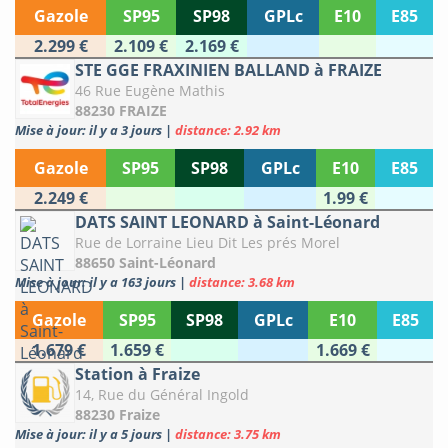
Gazole
SP95
SP98
GPLc
E10
E85
2.299 €
2.109 €
2.169 €
STE GGE FRAXINIEN BALLAND à FRAIZE
46 Rue Eugène Mathis
88230 FRAIZE
Mise à jour: il y a 3 jours
|
distance: 2.92 km
Gazole
SP95
SP98
GPLc
E10
E85
2.249 €
1.99 €
DATS SAINT LEONARD à Saint-Léonard
Rue de Lorraine Lieu Dit Les prés Morel
88650 Saint-Léonard
Mise à jour: il y a 163 jours
|
distance: 3.68 km
Gazole
SP95
SP98
GPLc
E10
E85
1.679 €
1.659 €
1.669 €
Station à Fraize
14, Rue du Général Ingold
88230 Fraize
Mise à jour: il y a 5 jours
|
distance: 3.75 km