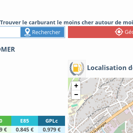
Trouver le carburant le moins cher autour de mo
Géo
Rechercher
DMER
Localisation d
+
−
0
E85
GPLc
9 €
0.845 €
0.979 €