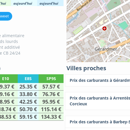
'hui
aujourd'hui
aujourd'hui
weet
 alimentaire
ids lourds
t additivé
e CB 24/24
)
Villes proches
E10
E85
SP95
Prix des carburants à Gérard
9.37 €
25.35 €
57.57 €
9.16 €
33.80 €
76.76 €
Prix des carburants à Arrentè
8.95 €
42.25 €
95.95 €
Corcieux
18.74 €
50.70 €
115.14 €
38.53 €
59.15 €
134.33 €
Prix des carburants à Barbey-