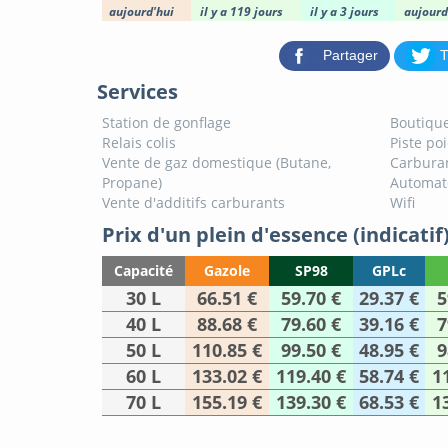
aujourd'hui
il y a 119 jours
il y a 3 jours
aujourd
Partager
T
Services
Station de gonflage
Boutique
Relais colis
Piste po
Vente de gaz domestique (Butane,
Carburan
Propane)
Automat
Vente d'additifs carburants
Wifi
Prix d'un plein d'essence (indicatif
Capacité
Gazole
SP98
GPLc
30 L
66.51 €
59.70 €
29.37 €
5
40 L
88.68 €
79.60 €
39.16 €
7
50 L
110.85 €
99.50 €
48.95 €
9
60 L
133.02 €
119.40 €
58.74 €
1
70 L
155.19 €
139.30 €
68.53 €
1