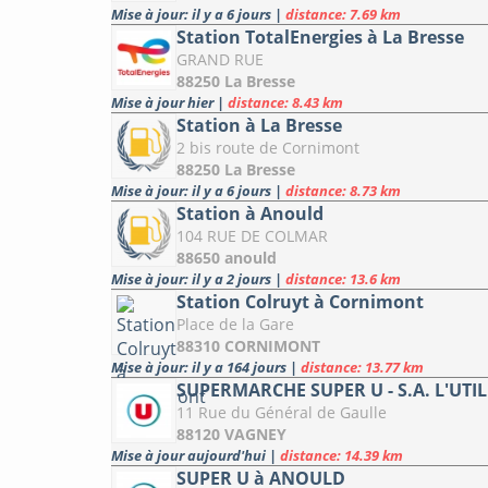
Mise à jour: il y a 6 jours
|
distance: 7.69 km
Station TotalEnergies à La Bresse
GRAND RUE
88250 La Bresse
Mise à jour hier
|
distance: 8.43 km
Station à La Bresse
2 bis route de Cornimont
88250 La Bresse
Mise à jour: il y a 6 jours
|
distance: 8.73 km
Station à Anould
104 RUE DE COLMAR
88650 anould
Mise à jour: il y a 2 jours
|
distance: 13.6 km
Station Colruyt à Cornimont
Place de la Gare
88310 CORNIMONT
Mise à jour: il y a 164 jours
|
distance: 13.77 km
SUPERMARCHE SUPER U - S.A. L'UTI
11 Rue du Général de Gaulle
88120 VAGNEY
Mise à jour aujourd'hui
|
distance: 14.39 km
SUPER U à ANOULD