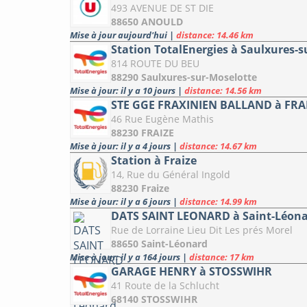
493 AVENUE DE ST DIE
88650 ANOULD
Mise à jour aujourd'hui
|
distance: 14.46 km
Station TotalEnergies à Saulxures-s
814 ROUTE DU BEU
88290 Saulxures-sur-Moselotte
Mise à jour: il y a 10 jours
|
distance: 14.56 km
STE GGE FRAXINIEN BALLAND à FRA
46 Rue Eugène Mathis
88230 FRAIZE
Mise à jour: il y a 4 jours
|
distance: 14.67 km
Station à Fraize
14, Rue du Général Ingold
88230 Fraize
Mise à jour: il y a 6 jours
|
distance: 14.99 km
DATS SAINT LEONARD à Saint-Léon
Rue de Lorraine Lieu Dit Les prés Morel
88650 Saint-Léonard
Mise à jour: il y a 164 jours
|
distance: 17 km
GARAGE HENRY à STOSSWIHR
41 Route de la Schlucht
68140 STOSSWIHR