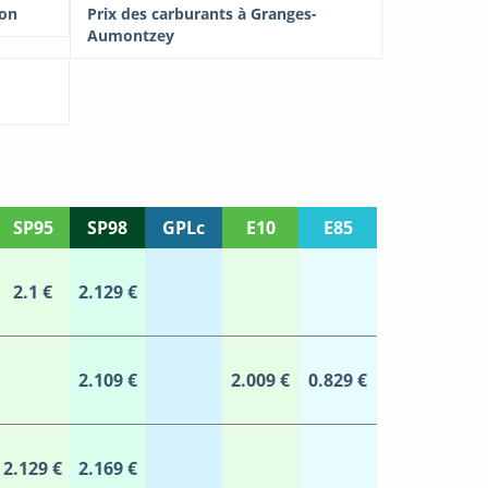
son
Prix des carburants à Granges-
Aumontzey
SP95
SP98
GPLc
E10
E85
2.1 €
2.129 €
2.109 €
2.009 €
0.829 €
2.129 €
2.169 €