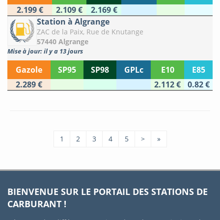
2.199 €
2.109 €
2.169 €
Station à Algrange
ZAC de la Paix, Rue de Knutange
57440 Algrange
Mise à jour: il y a 13 jours
Gazole
SP95
SP98
GPLc
E10
E85
2.289 €
2.112 €
0.82 €
1
2
3
4
5
>
»
BIENVENUE SUR LE PORTAIL DES STATIONS DE
CARBURANT !