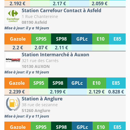
2.192 €
2.17 €
2.059 €
Station Carrefour Contact à Asfeld
1 Rue Chantereine
08190 Asfeld
Mise à jour: il y a 10 jours
Gazole
SP95
SP98
GPLc
E10
E85
2.2 €
2.07 €
2.11 €
Station Intermarché à Auxon
321 rue des Carrés
10130 AUXON
Mise à jour: il y a 10 jours
Gazole
SP95
SP98
GPLc
E10
E85
2.239 €
2.199 €
2.129 €
0.828 €
Station à Anglure
38 rue de sezanne
51260 Anglure
Mise à jour: il y a 11 jours
Gazole
SP95
SP98
GPLc
E10
E85