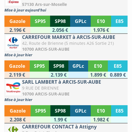
57130 Ars-sur-Moselle
Mise à jour aujourd'hui
Gazole
SP95
SP98
GPLc
E10
E85
2.196 €
2.056 €
1.976 €
CARREFOUR MARKET à ARCIS-SUR-AUBE
42, Route de Brienne (5 minutes A26 Sortie 21)
10700 ARCIS-SUR-AUBE
Mise à jour hier
Gazole
SP95
SP98
GPLc
E10
E85
2.119 €
2.139 €
1.899 €
0.889 €
SARL LAMBERT à ARCIS-SUR-AUBE
9 RUE DE BRIENNE
10700 ARCIS-SUR-AUBE
Mise à jour hier
Gazole
SP95
SP98
GPLc
E10
E85
2.208 €
1.99 €
1.982 €
CARREFOUR CONTACT à Attigny