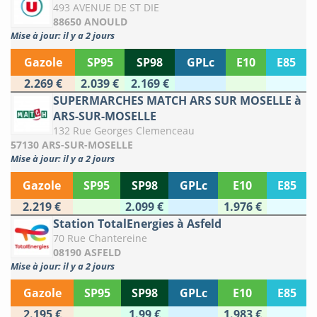
493 AVENUE DE ST DIE
88650 ANOULD
Mise à jour: il y a 2 jours
Gazole
SP95
SP98
GPLc
E10
E85
2.269 €
2.039 €
2.169 €
SUPERMARCHES MATCH ARS SUR MOSELLE à
ARS-SUR-MOSELLE
132 Rue Georges Clemenceau
57130 ARS-SUR-MOSELLE
Mise à jour: il y a 2 jours
Gazole
SP95
SP98
GPLc
E10
E85
2.219 €
2.099 €
1.976 €
Station TotalEnergies à Asfeld
70 Rue Chantereine
08190 ASFELD
Mise à jour: il y a 2 jours
Gazole
SP95
SP98
GPLc
E10
E85
2.195 €
1.99 €
1.983 €