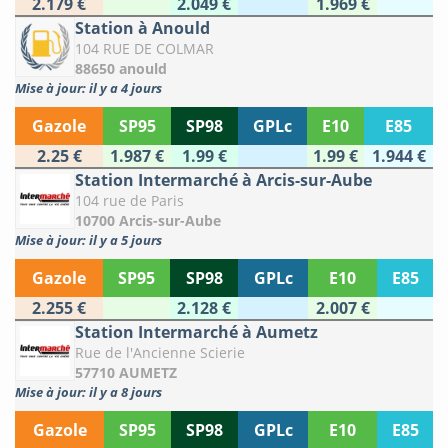
2.179 €
2.049 €
1.969 €
Station à Anould
104 RUE DE COLMAR
88650 anould
Mise à jour: il y a 4 jours
Gazole
SP95
SP98
GPLc
E10
E85
2.25 €
1.987 €
1.99 €
1.99 €
1.944 €
Station Intermarché à Arcis-sur-Aube
104 rue de Paris
10700 Arcis-sur-Aube
Mise à jour: il y a 5 jours
Gazole
SP95
SP98
GPLc
E10
E85
2.255 €
2.128 €
2.007 €
Station Intermarché à Aumetz
Rue de l'Ancienne Scierie
57710 AUMETZ
Mise à jour: il y a 8 jours
Gazole
SP95
SP98
GPLc
E10
E85