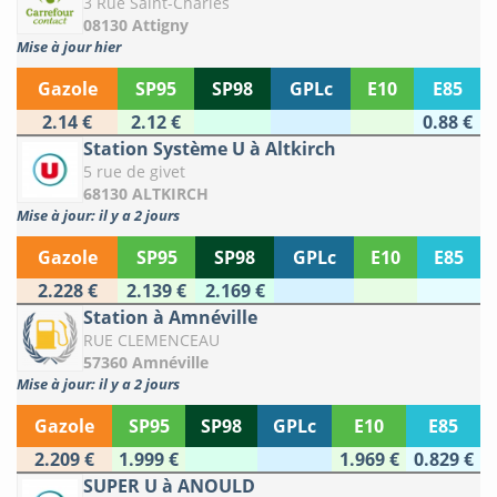
3 Rue Saint-Charles
08130 Attigny
Mise à jour hier
Gazole
SP95
SP98
GPLc
E10
E85
2.14 €
2.12 €
0.88 €
Station Système U à Altkirch
5 rue de givet
68130 ALTKIRCH
Mise à jour: il y a 2 jours
Gazole
SP95
SP98
GPLc
E10
E85
2.228 €
2.139 €
2.169 €
Station à Amnéville
RUE CLEMENCEAU
57360 Amnéville
Mise à jour: il y a 2 jours
Gazole
SP95
SP98
GPLc
E10
E85
2.209 €
1.999 €
1.969 €
0.829 €
SUPER U à ANOULD