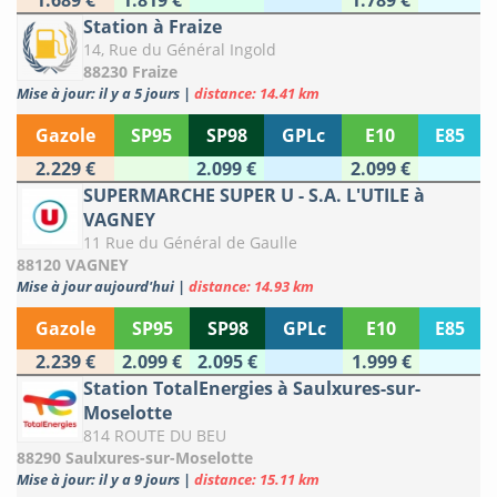
1.689 €
1.819 €
1.789 €
Station à Fraize
14, Rue du Général Ingold
88230 Fraize
Mise à jour: il y a 5 jours
|
distance: 14.41 km
Gazole
SP95
SP98
GPLc
E10
E85
2.229 €
2.099 €
2.099 €
SUPERMARCHE SUPER U - S.A. L'UTILE à
VAGNEY
11 Rue du Général de Gaulle
88120 VAGNEY
Mise à jour aujourd'hui
|
distance: 14.93 km
Gazole
SP95
SP98
GPLc
E10
E85
2.239 €
2.099 €
2.095 €
1.999 €
Station TotalEnergies à Saulxures-sur-
Moselotte
814 ROUTE DU BEU
88290 Saulxures-sur-Moselotte
Mise à jour: il y a 9 jours
|
distance: 15.11 km