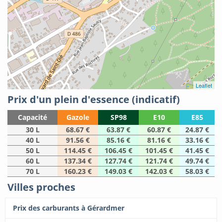
Leaflet
Prix d'un plein d'essence (indicatif)
Capacité
Gazole
SP98
E10
E85
30 L
68.67 €
63.87 €
60.87 €
24.87 €
40 L
91.56 €
85.16 €
81.16 €
33.16 €
50 L
114.45 €
106.45 €
101.45 €
41.45 €
60 L
137.34 €
127.74 €
121.74 €
49.74 €
70 L
160.23 €
149.03 €
142.03 €
58.03 €
Villes proches
Prix des carburants à Gérardmer