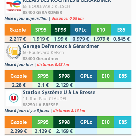
RELAIS DES ROCHIRES à GERARDMER
68 BOULEVARD KELSCH
88400 GERARDMER
Mise à jour aujourd'hui
|
distance: 0.58 km
Gazole
SP95
SP98
GPLc
E10
E85
2.217 €
1.919 €
1.99 €
0.979 €
1.979 €
0.845 €
Garage Defranoux à Gérardmer
60 Boulevard Kelsch
88400 Gérardmer
Mise à jour hier
|
distance: 0.63 km
Gazole
SP95
SP98
GPLc
E10
E85
2.28 €
2.1 €
2.129 €
Station Système U à La Bresse
11, Rue Paul CLAUDEL
88250 LA BRESSE
Mise à jour: il y a 5 jours
|
distance: 8.16 km
Gazole
SP95
SP98
GPLc
E10
E85
2.299 €
2.129 €
2.169 €