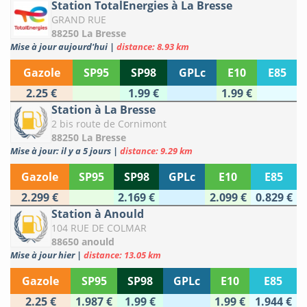
Station TotalEnergies à La Bresse
GRAND RUE
88250 La Bresse
Mise à jour aujourd'hui
|
distance: 8.93 km
Gazole
SP95
SP98
GPLc
E10
E85
2.25 €
1.99 €
1.99 €
Station à La Bresse
2 bis route de Cornimont
88250 La Bresse
Mise à jour: il y a 5 jours
|
distance: 9.29 km
Gazole
SP95
SP98
GPLc
E10
E85
2.299 €
2.169 €
2.099 €
0.829 €
Station à Anould
104 RUE DE COLMAR
88650 anould
Mise à jour hier
|
distance: 13.05 km
Gazole
SP95
SP98
GPLc
E10
E85
2.25 €
1.987 €
1.99 €
1.99 €
1.944 €