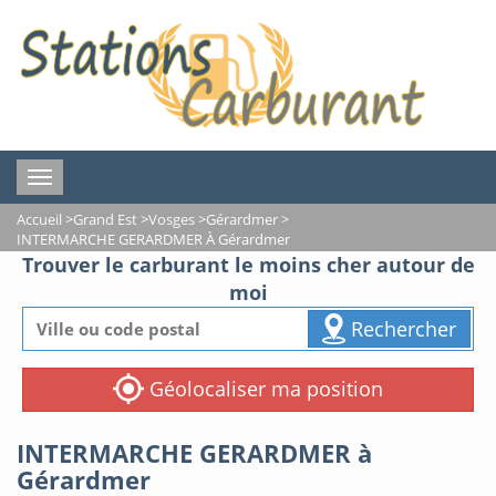
Toggle
navigation
Accueil
>
Grand Est
>
Vosges
>
Gérardmer
>
INTERMARCHE GERARDMER À Gérardmer
Trouver le carburant le moins cher autour de
moi
Rechercher
Géolocaliser ma position
INTERMARCHE GERARDMER à
Gérardmer