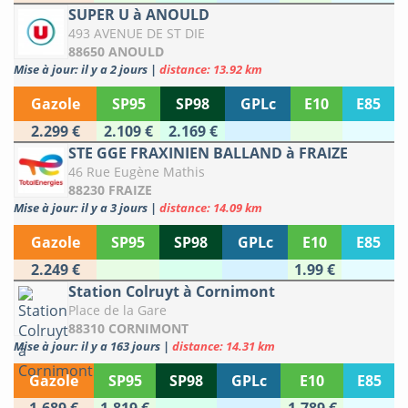
SUPER U à ANOULD
493 AVENUE DE ST DIE
88650 ANOULD
Mise à jour: il y a 2 jours
|
distance: 13.92 km
Gazole
SP95
SP98
GPLc
E10
E85
2.299 €
2.109 €
2.169 €
STE GGE FRAXINIEN BALLAND à FRAIZE
46 Rue Eugène Mathis
88230 FRAIZE
Mise à jour: il y a 3 jours
|
distance: 14.09 km
Gazole
SP95
SP98
GPLc
E10
E85
2.249 €
1.99 €
Station Colruyt à Cornimont
Place de la Gare
88310 CORNIMONT
Mise à jour: il y a 163 jours
|
distance: 14.31 km
Gazole
SP95
SP98
GPLc
E10
E85