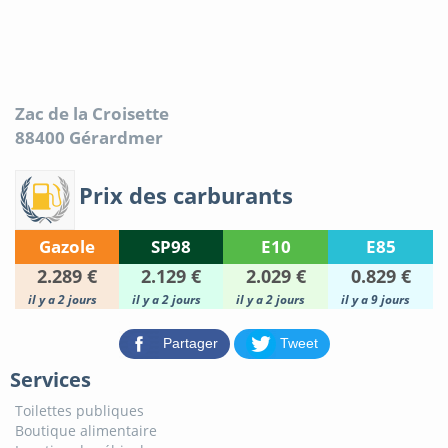
Zac de la Croisette
88400
Gérardmer
Prix des carburants
Gazole
SP98
E10
E85
2.289 €
2.129 €
2.029 €
0.829 €
il y a 2 jours
il y a 2 jours
il y a 2 jours
il y a 9 jours
Partager
Tweet
Services
Toilettes publiques
Boutique alimentaire