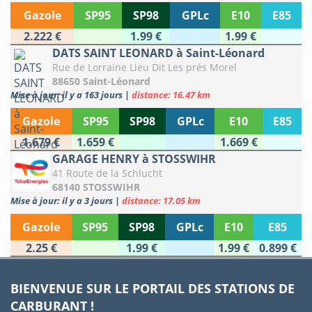
Gazole
SP95
SP98
GPLc
E10
E85
2.222 €
1.99 €
1.99 €
DATS SAINT LEONARD à Saint-Léonard
Rue de Lorraine Lieu Dit Les prés Morel
88650 Saint-Léonard
Mise à jour: il y a 163 jours
|
distance: 16.47 km
Gazole
SP95
SP98
GPLc
E10
E85
1.679 €
1.659 €
1.669 €
GARAGE HENRY à STOSSWIHR
41 Route de la Schlucht
68140 STOSSWIHR
Mise à jour: il y a 3 jours
|
distance: 17.05 km
Gazole
SP95
SP98
GPLc
E10
E85
2.25 €
1.99 €
1.99 €
0.899 €
BIENVENUE SUR LE PORTAIL DES STATIONS DE
CARBURANT !