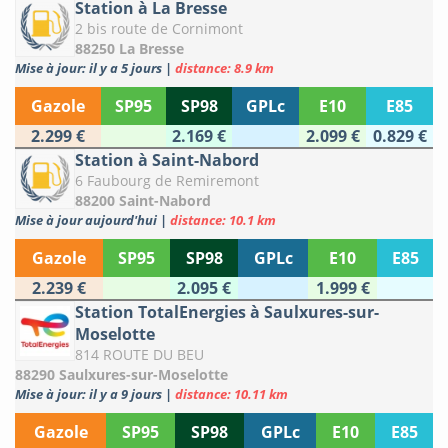
Station à La Bresse
2 bis route de Cornimont
88250 La Bresse
Mise à jour: il y a 5 jours
|
distance: 8.9 km
Gazole
SP95
SP98
GPLc
E10
E85
2.299 €
2.169 €
2.099 €
0.829 €
Station à Saint-Nabord
6 Faubourg de Remiremont
88200 Saint-Nabord
Mise à jour aujourd'hui
|
distance: 10.1 km
Gazole
SP95
SP98
GPLc
E10
E85
2.239 €
2.095 €
1.999 €
Station TotalEnergies à Saulxures-sur-
Moselotte
814 ROUTE DU BEU
88290 Saulxures-sur-Moselotte
Mise à jour: il y a 9 jours
|
distance: 10.11 km
Gazole
SP95
SP98
GPLc
E10
E85