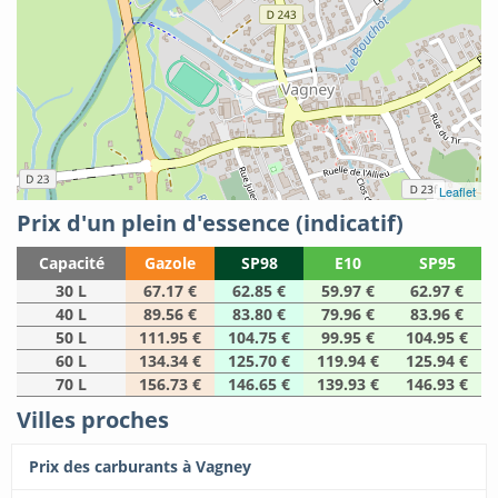
Leaflet
Prix d'un plein d'essence (indicatif)
Capacité
Gazole
SP98
E10
SP95
30 L
67.17 €
62.85 €
59.97 €
62.97 €
40 L
89.56 €
83.80 €
79.96 €
83.96 €
50 L
111.95 €
104.75 €
99.95 €
104.95 €
60 L
134.34 €
125.70 €
119.94 €
125.94 €
70 L
156.73 €
146.65 €
139.93 €
146.93 €
Villes proches
Prix des carburants à Vagney