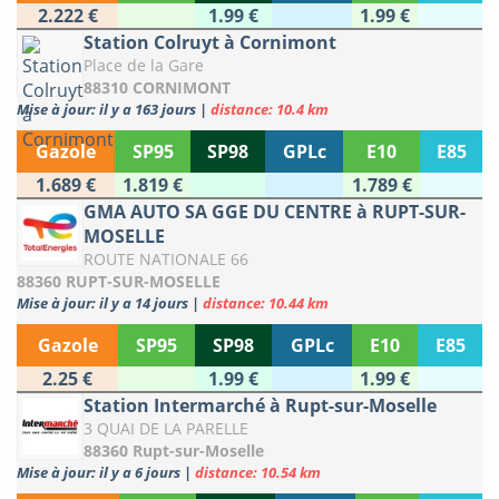
2.222 €
1.99 €
1.99 €
Station Colruyt à Cornimont
Place de la Gare
88310 CORNIMONT
Mise à jour: il y a 163 jours
|
distance: 10.4 km
Gazole
SP95
SP98
GPLc
E10
E85
1.689 €
1.819 €
1.789 €
GMA AUTO SA GGE DU CENTRE à RUPT-SUR-
MOSELLE
ROUTE NATIONALE 66
88360 RUPT-SUR-MOSELLE
Mise à jour: il y a 14 jours
|
distance: 10.44 km
Gazole
SP95
SP98
GPLc
E10
E85
2.25 €
1.99 €
1.99 €
Station Intermarché à Rupt-sur-Moselle
3 QUAI DE LA PARELLE
88360 Rupt-sur-Moselle
Mise à jour: il y a 6 jours
|
distance: 10.54 km