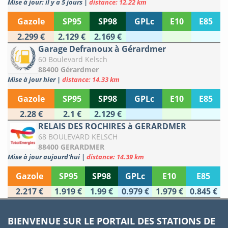
Mise à jour: il y a 5 jours
|
distance: 12.22 km
Gazole
SP95
SP98
GPLc
E10
E85
2.299 €
2.129 €
2.169 €
Garage Defranoux à Gérardmer
60 Boulevard Kelsch
88400 Gérardmer
Mise à jour hier
|
distance: 14.33 km
Gazole
SP95
SP98
GPLc
E10
E85
2.28 €
2.1 €
2.129 €
RELAIS DES ROCHIRES à GERARDMER
68 BOULEVARD KELSCH
88400 GERARDMER
Mise à jour aujourd'hui
|
distance: 14.39 km
Gazole
SP95
SP98
GPLc
E10
E85
2.217 €
1.919 €
1.99 €
0.979 €
1.979 €
0.845 €
BIENVENUE SUR LE PORTAIL DES STATIONS DE