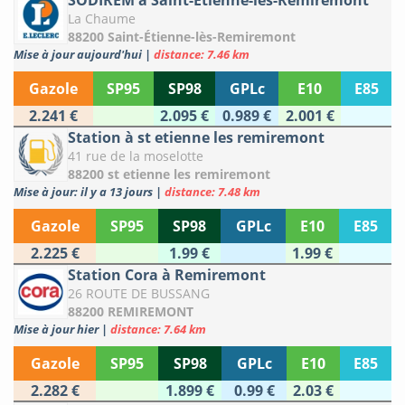
SODIREM à Saint-Étienne-lès-Remiremont
La Chaume
88200 Saint-Étienne-lès-Remiremont
Mise à jour aujourd'hui
|
distance: 7.46 km
Gazole
SP95
SP98
GPLc
E10
E85
2.241 €
2.095 €
0.989 €
2.001 €
Station à st etienne les remiremont
41 rue de la moselotte
88200 st etienne les remiremont
Mise à jour: il y a 13 jours
|
distance: 7.48 km
Gazole
SP95
SP98
GPLc
E10
E85
2.225 €
1.99 €
1.99 €
Station Cora à Remiremont
26 ROUTE DE BUSSANG
88200 REMIREMONT
Mise à jour hier
|
distance: 7.64 km
Gazole
SP95
SP98
GPLc
E10
E85
2.282 €
1.899 €
0.99 €
2.03 €