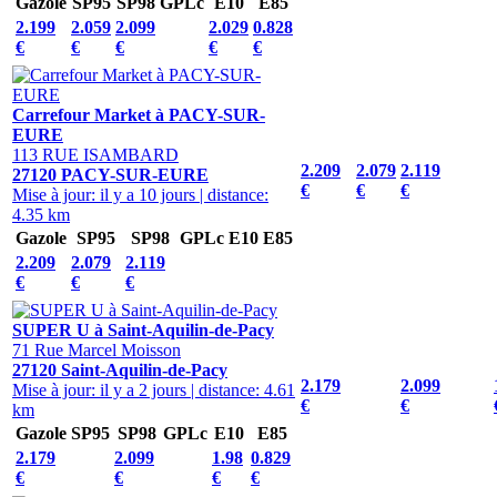
Gazole
SP95
SP98
GPLc
E10
E85
2.199
2.059
2.099
2.029
0.828
€
€
€
€
€
Carrefour Market à PACY-SUR-
EURE
113 RUE ISAMBARD
2.209
2.079
2.119
27120 PACY-SUR-EURE
€
€
€
Mise à jour: il y a 10 jours
|
distance:
4.35 km
Gazole
SP95
SP98
GPLc
E10
E85
2.209
2.079
2.119
€
€
€
SUPER U à Saint-Aquilin-de-Pacy
71 Rue Marcel Moisson
27120 Saint-Aquilin-de-Pacy
2.179
2.099
Mise à jour: il y a 2 jours
|
distance: 4.61
€
€
km
Gazole
SP95
SP98
GPLc
E10
E85
2.179
2.099
1.98
0.829
€
€
€
€