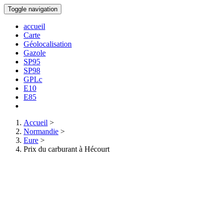
Toggle navigation
accueil
Carte
Géolocalisation
Gazole
SP95
SP98
GPLc
E10
E85
Accueil
>
Normandie
>
Eure
>
Prix du carburant à Hécourt