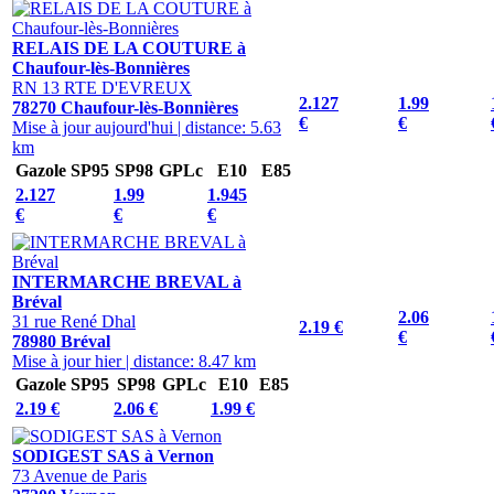
RELAIS DE LA COUTURE à
Chaufour-lès-Bonnières
RN 13 RTE D'EVREUX
2.127
1.99
78270 Chaufour-lès-Bonnières
€
€
Mise à jour aujourd'hui
|
distance: 5.63
km
Gazole
SP95
SP98
GPLc
E10
E85
2.127
1.99
1.945
€
€
€
INTERMARCHE BREVAL à
Bréval
2.06
31 rue René Dhal
2.19 €
€
78980 Bréval
Mise à jour hier
|
distance: 8.47 km
Gazole
SP95
SP98
GPLc
E10
E85
2.19 €
2.06 €
1.99 €
SODIGEST SAS à Vernon
73 Avenue de Paris