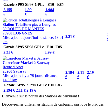
Gazole
SP95
SP98
GPLc
E10
E85
2.155
1.99
1.984
€
€
€
Station TotalEnergies à Longnes
39 ROUTE DE MANTES
78980 LONGNES
2.21 €
Mise à jour aujourd'hui
|
distance: 13.91
km
Gazole
SP95
SP98
GPLc
E10
E85
2.21 €
1.99 €
Carrefour Market à Saussay
Route d'Anet
28260 Saussay
2.194
2.11
2.19
Mise à jour: il y a 79 jours
|
distance:
€
€
€
14.33 km
Gazole
SP95
SP98
GPLc
E10
E85
2.194 €
2.11 €
2.19 €
Bienvenue sur le portail des Stations de carburant !
Découvrez les différentes stations de carburant ainsi que le prix des