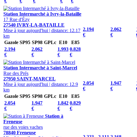
€
€
€
€
€
Station Intermarché à Ivry-la-Bataille
17 Rue d'Ézy
27540 IVRY-LA-BATAILLE
2.194
2.062
Mise à jour aujourd'hui
|
distance: 12.17
€
€
km
Gazole
SP95
SP98
GPLc
E10
E85
2.194
2.062
1.993
0.828
€
€
€
€
Station Intermarché à Saint-Marcel
Rue des Prés
27950 SAINT-MARCEL
2.054
1.947
Mise à jour aujourd'hui
|
distance: 12.9
€
€
km
Gazole
SP95
SP98
GPLc
E10
E85
2.054
1.947
1.842
0.829
€
€
€
€
Station à
Freneuse
rue des voies vaches
78840 Freneuse
2.223
2.111
2.168