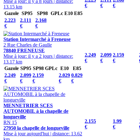
Mise à jour: il y a 8 jours
|
distance:
€
€
€
13.15 km
Gazole
SP95
SP98
GPLc
E10
E85
2.223
2.111
2.168
€
€
€
Station Intermarché à Freneuse
2 Rue Charles de Gaulle
78840 FRENEUSE
2.249
2.099
2.159
Mise à jour: il y a 2 jours
|
distance:
€
€
€
13.17 km
Gazole
SP95
SP98
GPLc
E10
E85
2.249
2.099
2.159
2.029
0.829
€
€
€
€
€
MENNETRIER SCES
AUTOMOBIL à la chapelle de
longueville
2.155
1.99
RN 15
€
€
27950 la chapelle de longueville
Mise à jour aujourd'hui
|
distance: 13.62
km