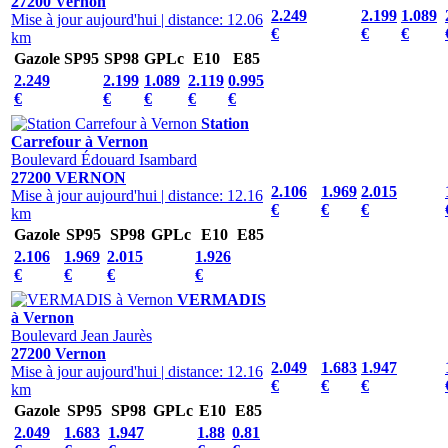
27200 Vernon
2.249
2.199
1.089
Mise à jour aujourd'hui
|
distance: 12.06
€
€
€
km
Gazole
SP95
SP98
GPLc
E10
E85
2.249
2.199
1.089
2.119
0.995
€
€
€
€
€
Station
Carrefour à Vernon
Boulevard Édouard Isambard
27200 VERNON
2.106
1.969
2.015
Mise à jour aujourd'hui
|
distance: 12.16
€
€
€
km
Gazole
SP95
SP98
GPLc
E10
E85
2.106
1.969
2.015
1.926
€
€
€
€
VERMADIS
à Vernon
Boulevard Jean Jaurès
27200 Vernon
2.049
1.683
1.947
Mise à jour aujourd'hui
|
distance: 12.16
€
€
€
km
Gazole
SP95
SP98
GPLc
E10
E85
2.049
1.683
1.947
1.88
0.81