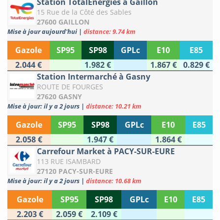
Station TotalEnergies à Gaillon
15 Rue de la Côté des Sables
27600 GAILLON
Mise à jour aujourd'hui
|
distance: 9.74 km
Gazole
SP95
SP98
GPLc
E10
E85
2.044 €
1.982 €
1.867 €
0.829 €
Station Intermarché à Gasny
ROUTE DE FOURGES
27620 GASNY
Mise à jour: il y a 2 jours
|
distance: 10.21 km
Gazole
SP95
SP98
GPLc
E10
E85
2.058 €
1.947 €
1.864 €
Carrefour Market à PACY-SUR-EURE
113 RUE ISAMBARD
27120 PACY-SUR-EURE
Mise à jour: il y a 2 jours
|
distance: 10.68 km
Gazole
SP95
SP98
GPLc
E10
E85
2.203 €
2.059 €
2.109 €