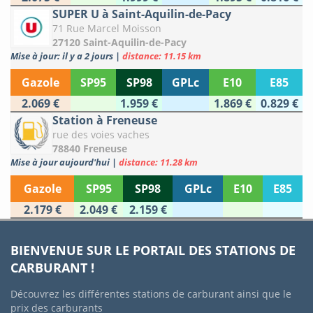
SUPER U à Saint-Aquilin-de-Pacy
71 Rue Marcel Moisson
27120 Saint-Aquilin-de-Pacy
Mise à jour: il y a 2 jours
|
distance: 11.15 km
Gazole
SP95
SP98
GPLc
E10
E85
2.069 €
1.959 €
1.869 €
0.829 €
Station à Freneuse
rue des voies vaches
78840 Freneuse
Mise à jour aujourd'hui
|
distance: 11.28 km
Gazole
SP95
SP98
GPLc
E10
E85
2.179 €
2.049 €
2.159 €
BIENVENUE SUR LE PORTAIL DES STATIONS DE
CARBURANT !
Découvrez les différentes stations de carburant ainsi que le
prix des carburants