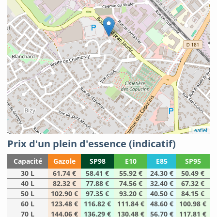
Leaflet
Prix d'un plein d'essence (indicatif)
Capacité
Gazole
SP98
E10
E85
SP95
30 L
61.74 €
58.41 €
55.92 €
24.30 €
50.49 €
40 L
82.32 €
77.88 €
74.56 €
32.40 €
67.32 €
50 L
102.90 €
97.35 €
93.20 €
40.50 €
84.15 €
60 L
123.48 €
116.82 €
111.84 €
48.60 €
100.98 €
70 L
144.06 €
136.29 €
130.48 €
56.70 €
117.81 €