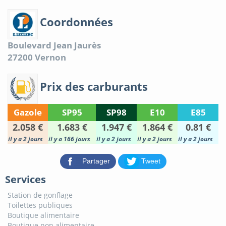
Coordonnées
Boulevard Jean Jaurès
27200
Vernon
Prix des carburants
Gazole
SP95
SP98
E10
E85
2.058 €
1.683 €
1.947 €
1.864 €
0.81 €
il y a 2 jours
il y a 166 jours
il y a 2 jours
il y a 2 jours
il y a 2 jours
Partager
Tweet
Services
Station de gonflage
Toilettes publiques
Boutique alimentaire
Boutique non alimentaire