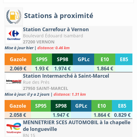
Stations à proximité
Station Carrefour à Vernon
Boulevard Édouard Isambard
27200 VERNON
Mise à jour hier
|
distance: 0.46 km
Gazole
SP95
SP98
GPLc
E10
E85
2.069 €
1.93 €
1.974 €
1.864 €
Station Intermarché à Saint-Marcel
Rue des Prés
27950 SAINT-MARCEL
Mise à jour: il y a 2 jours
|
distance: 1.31 km
Gazole
SP95
SP98
GPLc
E10
E85
2.058 €
1.947 €
1.864 €
0.829 €
MENNETRIER SCES AUTOMOBIL à la chapelle
de longueville
RN 15