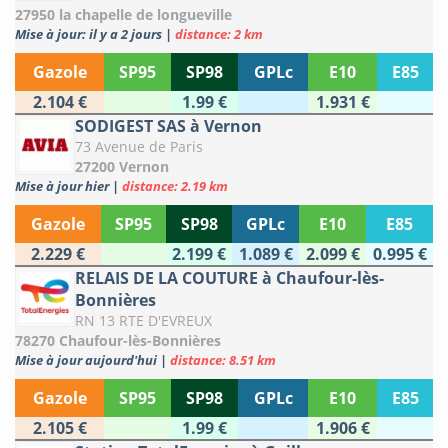
27950 la chapelle de longueville
Mise à jour: il y a 2 jours
|
distance: 2 km
Gazole
SP95
SP98
GPLc
E10
E85
2.104 €
1.99 €
1.931 €
SODIGEST SAS à Vernon
73 Avenue de Paris
27200 Vernon
Mise à jour hier
|
distance: 2.19 km
Gazole
SP95
SP98
GPLc
E10
E85
2.229 €
2.199 €
1.089 €
2.099 €
0.995 €
RELAIS DE LA COUTURE à Chaufour-lès-
Bonnières
RN 13 RTE D'EVREUX
78270 Chaufour-lès-Bonnières
Mise à jour aujourd'hui
|
distance: 8.51 km
Gazole
SP95
SP98
GPLc
E10
E85
2.105 €
1.99 €
1.906 €