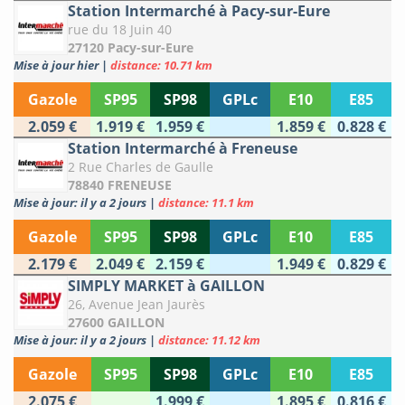
Station Intermarché à Pacy-sur-Eure
rue du 18 Juin 40
27120 Pacy-sur-Eure
Mise à jour hier
|
distance: 10.71 km
Gazole
SP95
SP98
GPLc
E10
E85
2.059 €
1.919 €
1.959 €
1.859 €
0.828 €
Station Intermarché à Freneuse
2 Rue Charles de Gaulle
78840 FRENEUSE
Mise à jour: il y a 2 jours
|
distance: 11.1 km
Gazole
SP95
SP98
GPLc
E10
E85
2.179 €
2.049 €
2.159 €
1.949 €
0.829 €
SIMPLY MARKET à GAILLON
26, Avenue Jean Jaurès
27600 GAILLON
Mise à jour: il y a 2 jours
|
distance: 11.12 km
Gazole
SP95
SP98
GPLc
E10
E85
2.075 €
1.999 €
1.895 €
0.816 €