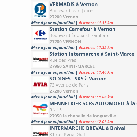
VERMADIS à Vernon
Boulevard Jean Jaurès
27200 Vernon
Mise à jour aujourd'hui
|
distance: 11.15 km
Station Carrefour à Vernon
Boulevard Édouard Isambard
27200 VERNON
Mise à jour aujourd'hui
|
distance: 11.32 km
Station Intermarché à Saint-Marcel
Rue des Prés
27950 SAINT-MARCEL
Mise à jour aujourd'hui
|
distance: 11.44 km
SODIGEST SAS à Vernon
73 Avenue de Paris
27200 Vernon
Mise à jour aujourd'hui
|
distance: 11.88 km
MENNETRIER SCES AUTOMOBIL à la ch
RN 15
27950 la chapelle de longueville
Mise à jour aujourd'hui
|
distance: 12.03 km
INTERMARCHE BREVAL à Bréval
31 rue René Dhal