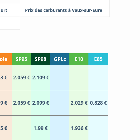
ourt
Prix des carburants à Vaux-sur-Eure
ole
SP95
SP98
GPLc
E10
E85
3 €
2.059 €
2.109 €
9 €
2.059 €
2.099 €
2.029 €
0.828 €
5 €
1.99 €
1.936 €