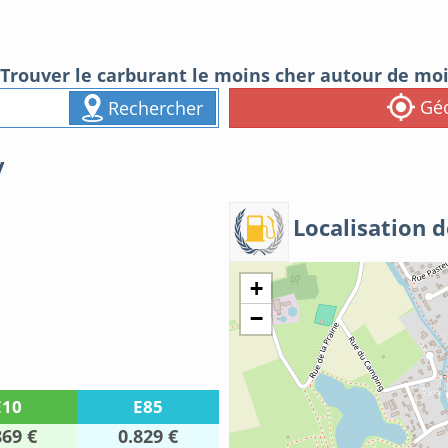
Trouver le carburant le moins cher autour de mo
Géo
Rechercher
y
Localisation d
+
−
E10
E85
869 €
0.829 €