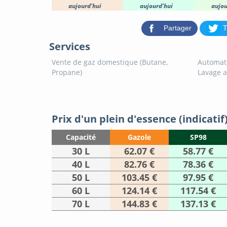
aujourd'hui
aujourd'hui
aujou
Partager
T
Services
Vente de gaz domestique (Butane,
Automat
Propane)
Lavage 
Prix d'un plein d'essence (indicatif
Capacité
Gazole
SP98
30 L
62.07 €
58.77 €
40 L
82.76 €
78.36 €
50 L
103.45 €
97.95 €
60 L
124.14 €
117.54 €
70 L
144.83 €
137.13 €