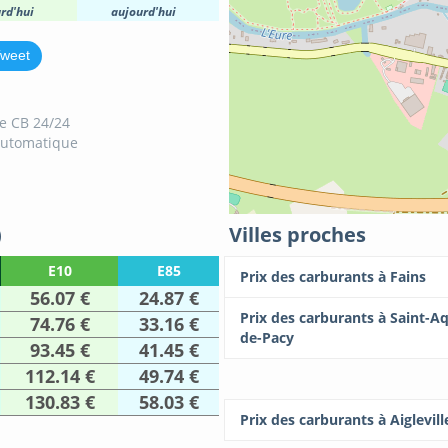
rd'hui
aujourd'hui
weet
e CB 24/24
automatique
)
Villes proches
E10
E85
Prix des carburants à Fains
56.07 €
24.87 €
Prix des carburants à Saint-Aq
74.76 €
33.16 €
de-Pacy
93.45 €
41.45 €
112.14 €
49.74 €
130.83 €
58.03 €
Prix des carburants à Aiglevill