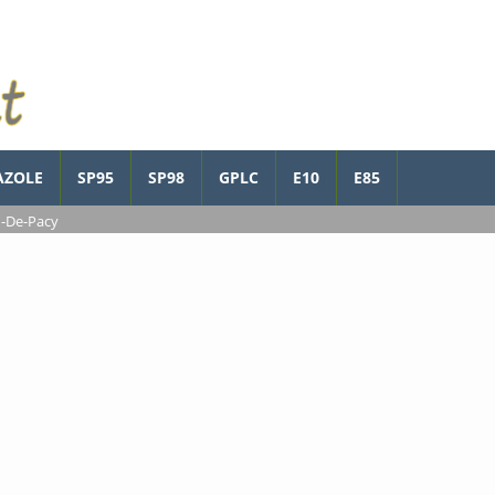
AZOLE
SP95
SP98
GPLC
E10
E85
n-De-Pacy