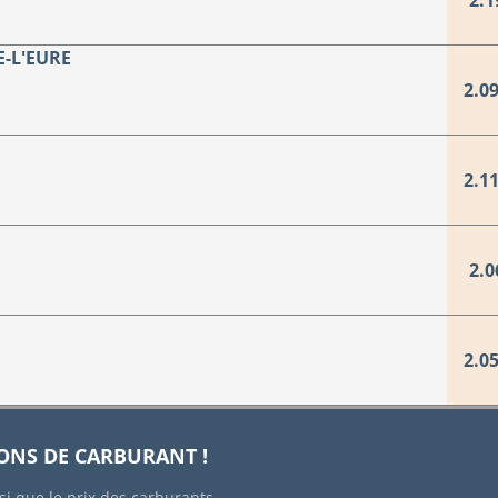
2.1
E-L'EURE
2.09
2.11
2.0
2.05
IONS DE CARBURANT !
si que le prix des carburants