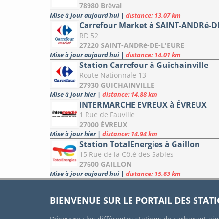
78980 Bréval
Mise à jour aujourd'hui
|
distance: 13.07 km
Carrefour Market à SAINT-ANDRé-D
RD 52
27220 SAINT-ANDRé-DE-L'EURE
Mise à jour aujourd'hui
|
distance: 14.01 km
Station Carrefour à Guichainville
Route Nationnale 13
27930 GUICHAINVILLE
Mise à jour hier
|
distance: 14.88 km
INTERMARCHE EVREUX à ÉVREUX
1 Rue de Fauville
27000 ÉVREUX
Mise à jour hier
|
distance: 14.94 km
Station TotalEnergies à Gaillon
15 Rue de la Côté des Sables
27600 GAILLON
Mise à jour aujourd'hui
|
distance: 15.63 km
BIENVENUE SUR LE PORTAIL DES STAT
Découvrez les différentes stations de carburant ain