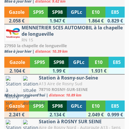
Mise à jour hier
|
distance: 9.62 km
Gazole
SP95
SP98
GPLc
E10
E85
2.058 €
1.947 €
1.864 €
0.829 €
MENNETRIER SCES AUTOMOBIL à la chapelle
de longueville
RN 15
27950 la chapelle de longueville
Mise à jour hier
|
distance: 10.39 km
Gazole
SP95
SP98
GPLc
E10
E85
2.104 €
1.99 €
1.931 €
Station à Rosny-sur-Seine
A13 Aire de Rosny Sud
78710 ROSNY-SUR-SEINE
Mise à jour aujourd'hui
|
distance: 10.89 km
Gazole
SP95
SP98
GPLc
E10
E85
2.241 €
2.134 €
2.049 €
0.999 €
Station à ROSNY SUR SEINE
Aire de Rosny Nord - Autoroute A13 - Sens