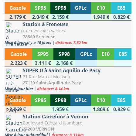
Gazole
SP95
SP98
GPLc
E10
E85
2.179 €
2.049 €
2.159 €
1.949 €
0.829 €
Station à Freneuse
rue des voies vaches
78840 Freneuse
Mise à jour: il y a 10 jours
|
distance: 7.82 km
Gazole
SP95
SP98
GPLc
E10
E85
2.223 €
2.111 €
2.168 €
SUPER U à Saint-Aquilin-de-Pacy
71 Rue Marcel Moisson
27120 Saint-Aquilin-de-Pacy
Mise à jour hier
|
distance: 8.14 km
Gazole
SP95
SP98
GPLc
E10
E85
2.069 €
1.959 €
1.869 €
0.829 €
Station Carrefour à Vernon
Boulevard Édouard Isambard
27200 VERNON
Mise à jour aujourd'hui
|
distance: 8.33 km