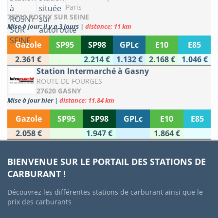
Paris
78710 ROSNY SUR SEINE
Mise à jour: il y a 3 jours
|
distance: 11 km
Gazole
SP95
SP98
GPLc
E10
E85
2.361 €
2.214 €
1.132 €
2.168 €
1.046 €
Station Intermarché à Gasny
ROUTE DE FOURGES
27620 GASNY
Mise à jour hier
|
distance: 11.84 km
Gazole
SP95
SP98
GPLc
E10
E85
2.058 €
1.947 €
1.864 €
BIENVENUE SUR LE PORTAIL DES STATIONS DE
CARBURANT !
Découvrez les différentes stations de carburant ainsi que le
prix des carburants