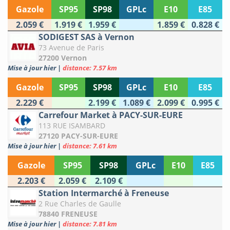
Gazole
SP95
SP98
GPLc
E10
E85
2.059 €
1.919 €
1.959 €
1.859 €
0.828 €
SODIGEST SAS à Vernon
73 Avenue de Paris
27200 Vernon
Mise à jour hier
|
distance: 7.57 km
Gazole
SP95
SP98
GPLc
E10
E85
2.229 €
2.199 €
1.089 €
2.099 €
0.995 €
Carrefour Market à PACY-SUR-EURE
113 RUE ISAMBARD
27120 PACY-SUR-EURE
Mise à jour hier
|
distance: 7.61 km
Gazole
SP95
SP98
GPLc
E10
E85
2.203 €
2.059 €
2.109 €
Station Intermarché à Freneuse
2 Rue Charles de Gaulle
78840 FRENEUSE
Mise à jour hier
|
distance: 7.81 km