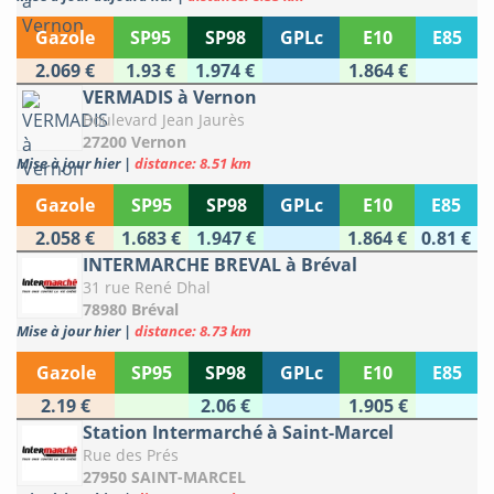
Gazole
SP95
SP98
GPLc
E10
E85
2.069 €
1.93 €
1.974 €
1.864 €
VERMADIS à Vernon
Boulevard Jean Jaurès
27200 Vernon
Mise à jour hier
|
distance: 8.51 km
Gazole
SP95
SP98
GPLc
E10
E85
2.058 €
1.683 €
1.947 €
1.864 €
0.81 €
INTERMARCHE BREVAL à Bréval
31 rue René Dhal
78980 Bréval
Mise à jour hier
|
distance: 8.73 km
Gazole
SP95
SP98
GPLc
E10
E85
2.19 €
2.06 €
1.905 €
Station Intermarché à Saint-Marcel
Rue des Prés
27950 SAINT-MARCEL