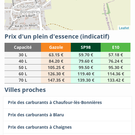
Leaflet
Prix d'un plein d'essence (indicatif)
Capacité
Gazole
SP98
E10
30 L
63.15 €
59.70 €
57.18 €
40 L
84.20 €
79.60 €
76.24 €
50 L
105.25 €
99.50 €
95.30 €
60 L
126.30 €
119.40 €
114.36 €
70 L
147.35 €
139.30 €
133.42 €
Villes proches
Prix des carburants à Chaufour-lès-Bonnières
Prix des carburants à Blaru
Prix des carburants à Chaignes