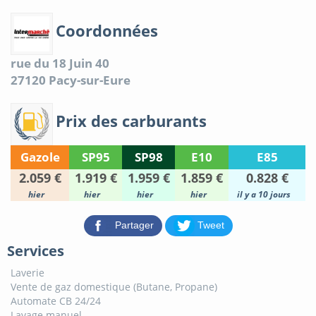
Coordonnées
rue du 18 Juin 40
27120
Pacy-sur-Eure
Prix des carburants
Gazole
SP95
SP98
E10
E85
2.059 €
1.919 €
1.959 €
1.859 €
0.828 €
hier
hier
hier
hier
il y a 10 jours
Partager
Tweet
Services
Laverie
Vente de gaz domestique (Butane, Propane)
Automate CB 24/24
Lavage manuel