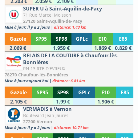
2.203 €
2.059 €
2.109 €
SUPER U à Saint-Aquilin-de-Pacy
71 Rue Marcel Moisson
27120 Saint-Aquilin-de-Pacy
Mise à jour: il y a 2 jours
|
distance: 1.43 km
Gazole
SP95
SP98
GPLc
E10
E85
2.069 €
1.959 €
1.869 €
0.829 €
RELAIS DE LA COUTURE à Chaufour-lès-
Bonnières
RN 13 RTE D'EVREUX
78270 Chaufour-lès-Bonnières
Mise à jour aujourd'hui
|
distance: 6.81 km
Gazole
SP95
SP98
GPLc
E10
E85
2.105 €
1.99 €
1.906 €
VERMADIS à Vernon
Boulevard Jean Jaurès
27200 Vernon
Mise à jour: il y a 2 jours
|
distance: 10.71 km