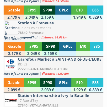
Mise à jour: il y a 2 jours
|
distance: 14.58 km
Gazole
SP95
SP98
GPLc
E10
E85
2.179 €
2.049 €
2.159 €
1.949 €
0.829 €
Station à Freneuse
rue des voies vaches
78840 Freneuse
Mise à jour aujourd'hui
|
distance: 14.61 km
Gazole
SP95
SP98
GPLc
E10
E85
2.179 €
2.049 €
2.159 €
Carrefour Market à SAINT-ANDRé-DE-L'EURE
RD 52
27220 SAINT-ANDRé-DE-L'EURE
Mise à jour: il y a 2 jours
|
distance: 14.62 km
Gazole
SP95
SP98
GPLc
E10
E85
2.099 €
2.039 €
1.929 €
0.839 €
Station Intermarché à Ivry-la-Bataille
17 Rue d'Ézy
27540 IVRY-LA-BATAILLE