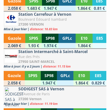
Gazole
SP95
SP98
GPLc
E10
E85
2.058 €
1.683 €
1.947 €
1.864 €
0.81 €
Station Carrefour à Vernon
Boulevard Édouard Isambard
27200 VERNON
Mise à jour hier
|
distance: 10.83 km
Gazole
SP95
SP98
GPLc
E10
E85
2.069 €
1.93 €
1.974 €
1.864 €
Station Intermarché à Saint-Marcel
Rue des Prés
27950 SAINT-MARCEL
Mise à jour: il y a 2 jours
|
distance: 11.15 km
Gazole
SP95
SP98
GPLc
E10
E85
2.058 €
1.947 €
1.864 €
0.829 €
SODIGEST SAS à Vernon
73 Avenue de Paris
27200 Vernon
Mise à jour hier
|
distance: 11.19 km