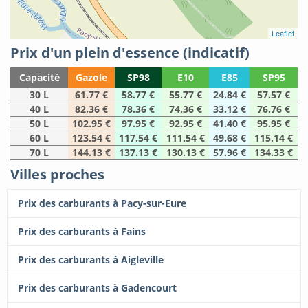
Leaflet
Prix d'un plein d'essence (indicatif)
Capacité
Gazole
SP98
E10
E85
SP95
30 L
61.77 €
58.77 €
55.77 €
24.84 €
57.57 €
40 L
82.36 €
78.36 €
74.36 €
33.12 €
76.76 €
50 L
102.95 €
97.95 €
92.95 €
41.40 €
95.95 €
60 L
123.54 €
117.54 €
111.54 €
49.68 €
115.14 €
70 L
144.13 €
137.13 €
130.13 €
57.96 €
134.33 €
Villes proches
Prix des carburants à Pacy-sur-Eure
Prix des carburants à Fains
Prix des carburants à Aigleville
Prix des carburants à Gadencourt