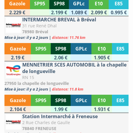
Gazole
SP95
SP98
GPLc
E10
E85
2.229 €
2.199 €
1.089 €
2.099 €
0.995 €
INTERMARCHE BREVAL à Bréval
31 rue René Dhal
78980 Bréval
Mise à jour: il y a 2 jours
|
distance: 11.76 km
Gazole
SP95
SP98
GPLc
E10
E85
2.19 €
2.06 €
1.905 €
MENNETRIER SCES AUTOMOBIL à la chapelle
de longueville
RN 15
27950 la chapelle de longueville
Mise à jour: il y a 2 jours
|
distance: 11.8 km
Gazole
SP95
SP98
GPLc
E10
E85
2.104 €
1.99 €
1.931 €
Station Intermarché à Freneuse
2 Rue Charles de Gaulle
78840 FRENEUSE