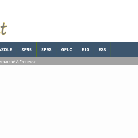
AZOLE
SP95
SP98
GPLC
E10
E85
ermarché À Freneuse