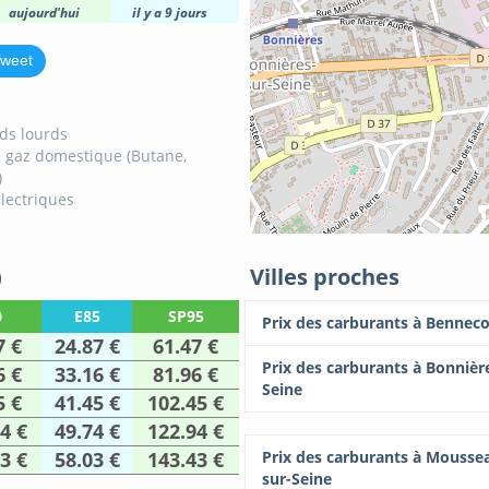
aujourd'hui
il y a 9 jours
weet
ids lourds
 gaz domestique (Butane,
)
lectriques
)
Villes proches
0
E85
SP95
Prix des carburants à Bennec
7 €
24.87 €
61.47 €
Prix des carburants à Bonnièr
6 €
33.16 €
81.96 €
Seine
5 €
41.45 €
102.45 €
4 €
49.74 €
122.94 €
3 €
58.03 €
143.43 €
Prix des carburants à Mousse
sur-Seine