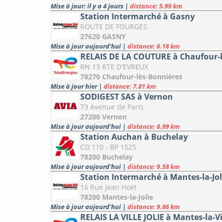
Mise à jour: il y a 4 jours
|
distance: 5.99 km
Station Intermarché à Gasny
ROUTE DE FOURGES
27620 GASNY
Mise à jour aujourd'hui
|
distance: 6.18 km
RELAIS DE LA COUTURE à Chaufour-l
RN 13 RTE D'EVREUX
78270 Chaufour-lès-Bonnières
Mise à jour hier
|
distance: 7.81 km
SODIGEST SAS à Vernon
73 Avenue de Paris
27200 Vernon
Mise à jour aujourd'hui
|
distance: 8.99 km
Station Auchan à Buchelay
CD 110 - BP 1525
78200 Buchelay
Mise à jour aujourd'hui
|
distance: 9.58 km
Station Intermarché à Mantes-la-Jol
16 Rue Jean Hoët
78200 Mantes-la-Jolie
Mise à jour aujourd'hui
|
distance: 9.86 km
RELAIS LA VILLE JOLIE à Mantes-la-Vi