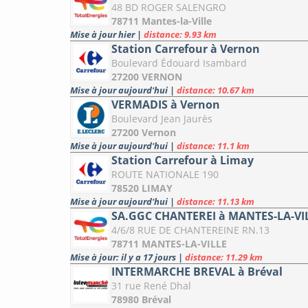
48 BD ROGER SALENGRO
78711 Mantes-la-Ville
Mise à jour hier
|
distance: 9.93 km
Station Carrefour à Vernon
Boulevard Édouard Isambard
27200 VERNON
Mise à jour aujourd'hui
|
distance: 10.67 km
VERMADIS à Vernon
Boulevard Jean Jaurès
27200 Vernon
Mise à jour aujourd'hui
|
distance: 11.1 km
Station Carrefour à Limay
ROUTE NATIONALE 190
78520 LIMAY
Mise à jour aujourd'hui
|
distance: 11.13 km
SA.GGC CHANTEREI à MANTES-LA-VI
4/6/8 RUE DE CHANTEREINE RN.13
78711 MANTES-LA-VILLE
Mise à jour: il y a 17 jours
|
distance: 11.29 km
INTERMARCHE BREVAL à Bréval
31 rue René Dhal
78980 Bréval