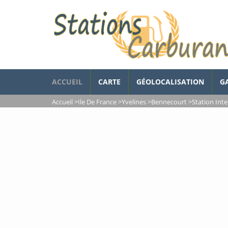
ACCUEIL
CARTE
GÉOLOCALISATION
G
Accueil
>
Ile De France
>
Yvelines
>
Bennecourt
>
Station Int