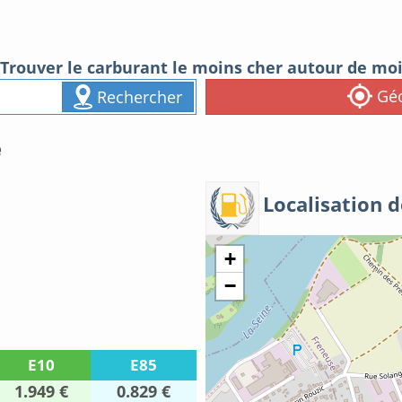
Trouver le carburant le moins cher autour de mo
Géo
Rechercher
e
Localisation d
+
−
E10
E85
1.949 €
0.829 €