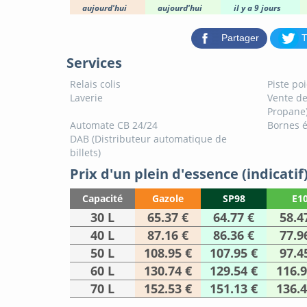
aujourd'hui
aujourd'hui
il y a 9 jours
Partager
T
Services
Relais colis
Piste po
Laverie
Vente de
Propane
Automate CB 24/24
Bornes é
DAB (Distributeur automatique de
billets)
Prix d'un plein d'essence (indicatif
Capacité
Gazole
SP98
E1
30 L
65.37 €
64.77 €
58.4
40 L
87.16 €
86.36 €
77.9
50 L
108.95 €
107.95 €
97.4
60 L
130.74 €
129.54 €
116.9
70 L
152.53 €
151.13 €
136.4