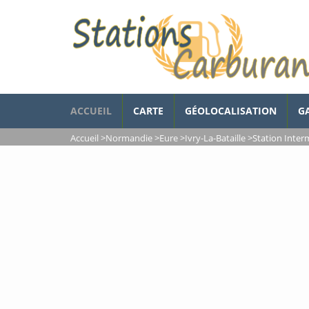
ACCUEIL
CARTE
GÉOLOCALISATION
G
Accueil
>
Normandie
>
Eure
>
Ivry-La-Bataille
>
Station Interm