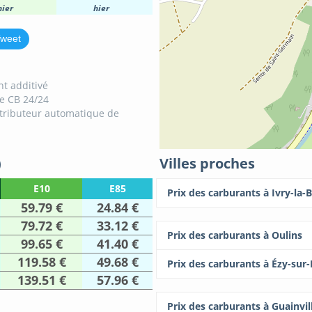
hier
hier
weet
t additivé
e CB 24/24
tributeur automatique de
)
Villes proches
E10
E85
Prix des carburants à Ivry-la-B
59.79 €
24.84 €
79.72 €
33.12 €
Prix des carburants à Oulins
99.65 €
41.40 €
119.58 €
49.68 €
Prix des carburants à Ézy-sur
139.51 €
57.96 €
Prix des carburants à Guainvil