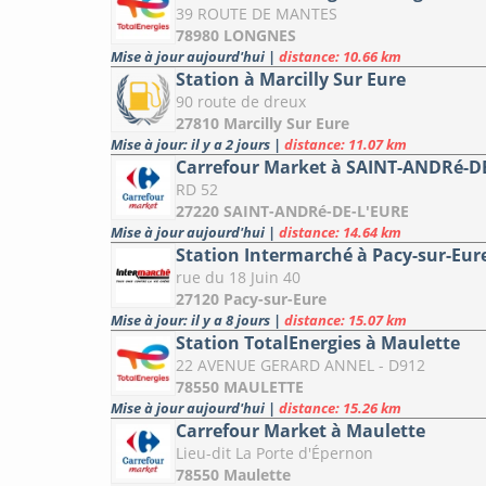
39 ROUTE DE MANTES
78980 LONGNES
Mise à jour aujourd'hui
|
distance: 10.66 km
Station à Marcilly Sur Eure
90 route de dreux
27810 Marcilly Sur Eure
Mise à jour: il y a 2 jours
|
distance: 11.07 km
Carrefour Market à SAINT-ANDRé-D
RD 52
27220 SAINT-ANDRé-DE-L'EURE
Mise à jour aujourd'hui
|
distance: 14.64 km
Station Intermarché à Pacy-sur-Eur
rue du 18 Juin 40
27120 Pacy-sur-Eure
Mise à jour: il y a 8 jours
|
distance: 15.07 km
Station TotalEnergies à Maulette
22 AVENUE GERARD ANNEL - D912
78550 MAULETTE
Mise à jour aujourd'hui
|
distance: 15.26 km
Carrefour Market à Maulette
Lieu-dit La Porte d'Épernon
78550 Maulette