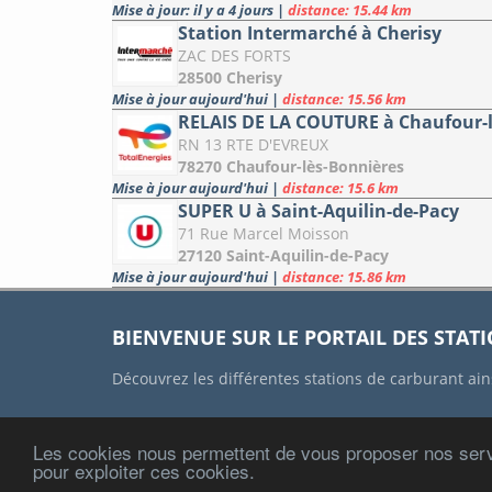
Mise à jour: il y a 4 jours
|
distance: 15.44 km
Station Intermarché à Cherisy
ZAC DES FORTS
28500 Cherisy
Mise à jour aujourd'hui
|
distance: 15.56 km
RELAIS DE LA COUTURE à Chaufour-l
RN 13 RTE D'EVREUX
78270 Chaufour-lès-Bonnières
Mise à jour aujourd'hui
|
distance: 15.6 km
SUPER U à Saint-Aquilin-de-Pacy
71 Rue Marcel Moisson
27120 Saint-Aquilin-de-Pacy
Mise à jour aujourd'hui
|
distance: 15.86 km
BIENVENUE SUR LE PORTAIL DES STAT
Découvrez les différentes stations de carburant ain
Les cookies nous permettent de vous proposer nos serv
ACCUEIL
CONTACT
MENTIONS
pour exploiter ces cookies.