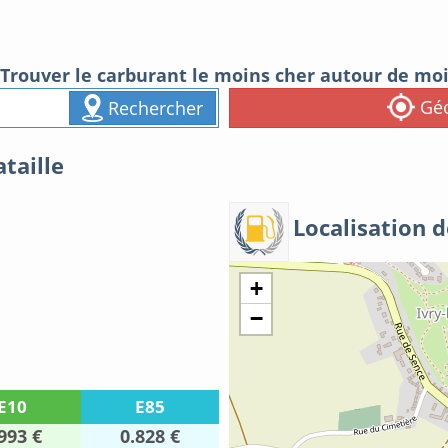
Trouver le carburant le moins cher autour de mo
Géo
Rechercher
taille
Localisation d
+
−
E10
E85
993 €
0.828 €