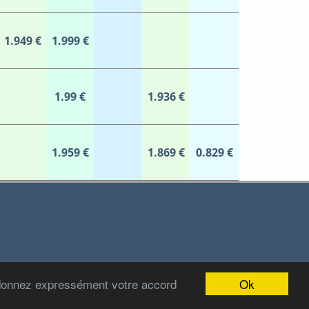
1.949 €
1.999 €
1.99 €
1.936 €
1.959 €
1.869 €
0.829 €
Ok
 donnez expressément votre accord
2012-2022 Stations-Carburant.com / v5.0.0 (29/06/2022)
ir des données gouvernementales https://www.data.gouv.fr/fr/