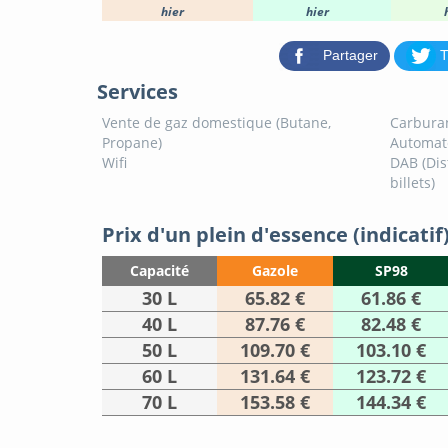
hier
hier
Partager
T
Services
Vente de gaz domestique (Butane,
Carburan
Propane)
Automat
Wifi
DAB (Dis
billets)
Prix d'un plein d'essence (indicatif
Capacité
Gazole
SP98
30 L
65.82 €
61.86 €
40 L
87.76 €
82.48 €
50 L
109.70 €
103.10 €
60 L
131.64 €
123.72 €
70 L
153.58 €
144.34 €