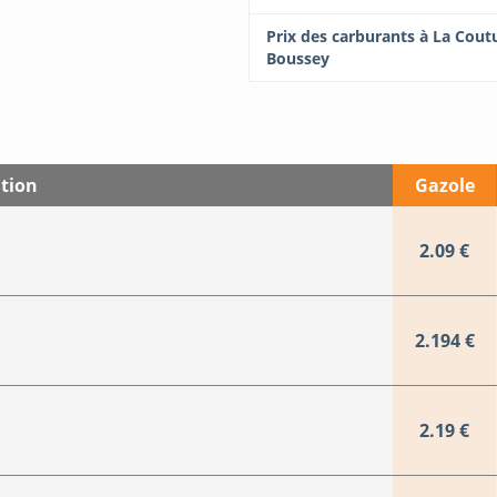
Prix des carburants à La Cout
Boussey
tion
Gazole
2.09 €
2.194 €
2.19 €