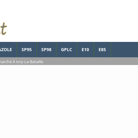
AZOLE
SP95
SP98
GPLC
E10
E85
arché À Ivry-La-Bataille