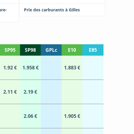
ure-
Prix des carburants à Gilles
SP95
SP98
GPLc
E10
E85
1.92 €
1.958 €
1.883 €
2.11 €
2.19 €
2.06 €
1.905 €