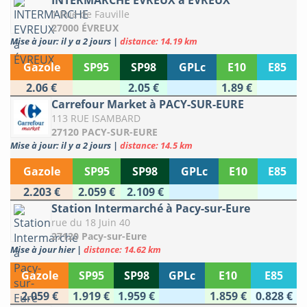
INTERMARCHE EVREUX à ÉVREUX
1 Rue de Fauville
27000 ÉVREUX
Mise à jour: il y a 2 jours
|
distance: 14.19 km
Gazole
SP95
SP98
GPLc
E10
E85
2.06 €
2.05 €
1.89 €
Carrefour Market à PACY-SUR-EURE
113 RUE ISAMBARD
27120 PACY-SUR-EURE
Mise à jour: il y a 2 jours
|
distance: 14.5 km
Gazole
SP95
SP98
GPLc
E10
E85
2.203 €
2.059 €
2.109 €
Station Intermarché à Pacy-sur-Eure
rue du 18 Juin 40
27120 Pacy-sur-Eure
Mise à jour hier
|
distance: 14.62 km
Gazole
SP95
SP98
GPLc
E10
E85
2.059 €
1.919 €
1.959 €
1.859 €
0.828 €