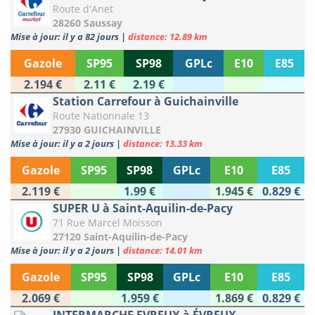
Route d'Anet
28260 Saussay
Mise à jour: il y a 82 jours
|
distance: 12.89 km
Gazole
SP95
SP98
GPLc
E10
E85
2.194 €
2.11 €
2.19 €
Station Carrefour à Guichainville
Route Nationnale 13
27930 GUICHAINVILLE
Mise à jour: il y a 2 jours
|
distance: 13.33 km
Gazole
SP95
SP98
GPLc
E10
E85
2.119 €
1.99 €
1.945 €
0.829 €
SUPER U à Saint-Aquilin-de-Pacy
71 Rue Marcel Moisson
27120 Saint-Aquilin-de-Pacy
Mise à jour: il y a 2 jours
|
distance: 14.01 km
Gazole
SP95
SP98
GPLc
E10
E85
2.069 €
1.959 €
1.869 €
0.829 €