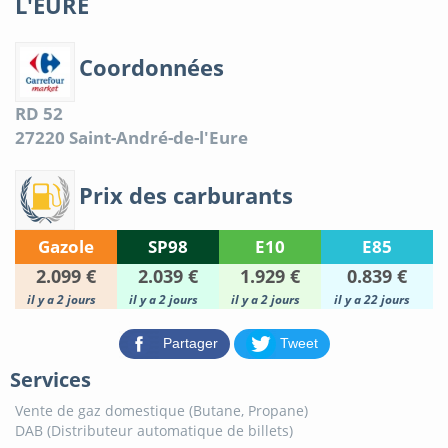
L'EURE
Coordonnées
RD 52
27220
Saint-André-de-l'Eure
Prix des carburants
Gazole
SP98
E10
E85
2.099 €
2.039 €
1.929 €
0.839 €
il y a 2 jours
il y a 2 jours
il y a 2 jours
il y a 22 jours
Partager
Tweet
Services
Vente de gaz domestique (Butane, Propane)
DAB (Distributeur automatique de billets)