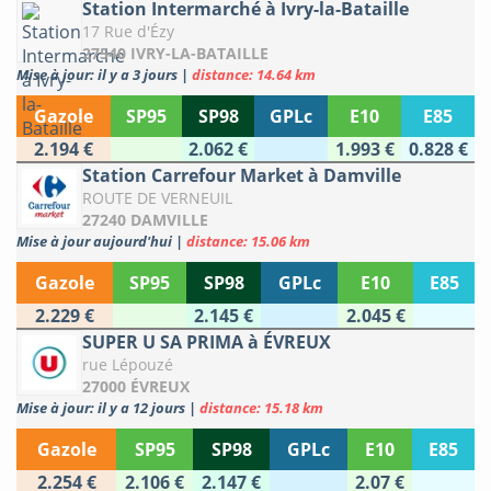
Station Intermarché à Ivry-la-Bataille
17 Rue d'Ézy
27540 IVRY-LA-BATAILLE
Mise à jour: il y a 3 jours
|
distance: 14.64 km
Gazole
SP95
SP98
GPLc
E10
E85
2.194 €
2.062 €
1.993 €
0.828 €
Station Carrefour Market à Damville
ROUTE DE VERNEUIL
27240 DAMVILLE
Mise à jour aujourd'hui
|
distance: 15.06 km
Gazole
SP95
SP98
GPLc
E10
E85
2.229 €
2.145 €
2.045 €
SUPER U SA PRIMA à ÉVREUX
rue Lépouzé
27000 ÉVREUX
Mise à jour: il y a 12 jours
|
distance: 15.18 km
Gazole
SP95
SP98
GPLc
E10
E85
2.254 €
2.106 €
2.147 €
2.07 €