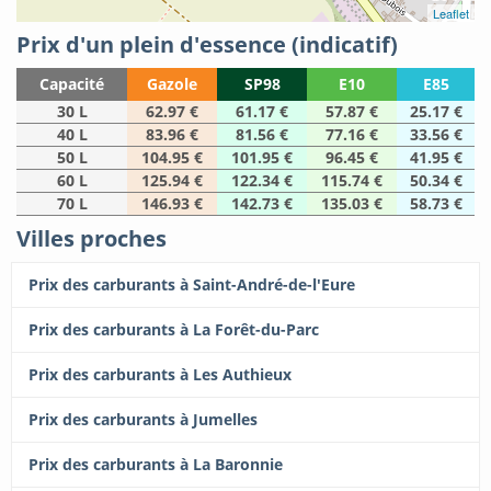
Leaflet
Prix d'un plein d'essence (indicatif)
Capacité
Gazole
SP98
E10
E85
30 L
62.97 €
61.17 €
57.87 €
25.17 €
40 L
83.96 €
81.56 €
77.16 €
33.56 €
50 L
104.95 €
101.95 €
96.45 €
41.95 €
60 L
125.94 €
122.34 €
115.74 €
50.34 €
70 L
146.93 €
142.73 €
135.03 €
58.73 €
Villes proches
Prix des carburants à Saint-André-de-l'Eure
Prix des carburants à La Forêt-du-Parc
Prix des carburants à Les Authieux
Prix des carburants à Jumelles
Prix des carburants à La Baronnie