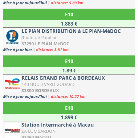
Mise à jour aujourd'hui
|
distance: 5.89 km
E10
1.883 €
LE PIAN DISTRIBUTION à LE PIAN-MéDOC
Route de Pauillac
33290 LE PIAN-MéDOC
Mise à jour hier
|
distance: 3.81 km
E10
1.89 €
RELAIS GRAND PARC à BORDEAUX
140 BOULEVARD GODARD
33300 BORDEAUX
Mise à jour aujourd'hui
|
distance: 10.27 km
E10
1.899 €
Station Intermarché à Macau
ZA LOMBARDON
33460 MACAU