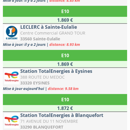
Mise à jour: il y a 2 jours
|
distance: 8.85 km
E10
1.869 €
LECLERC à Sainte-Eulalie
Centre Commercial GRAND TOUR
33560 Sainte-Eulalie
Mise à jour: il y a 2 jours
|
distance: 8.93 km
E10
1.869 €
Station TotalEnergies à Eysines
388 ROUTE DU MEDOC
33320 EYSINES
Mise à jour aujourd'hui
|
distance: 9.58 km
E10
1.872 €
Station TotalEnergies à Blanquefort
71 AVENUE DU 11 NOVEMBRE
33290 BLANQUEFORT