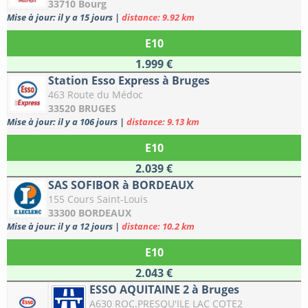
33710 Bourg
Mise à jour: il y a 15 jours
|
distance: 9.92 km
E10
1.999 €
Station Esso Express à Bruges
463 Route du Médoc
33520 BRUGES
Mise à jour: il y a 106 jours
|
distance: 9.13 km
E10
2.039 €
SAS SOFIBOR à BORDEAUX
155 Cours Saint-Louis
33300 BORDEAUX
Mise à jour: il y a 12 jours
|
distance: 10.2 km
E10
2.043 €
ESSO AQUITAINE 2 à Bruges
A630 ROC.PRESQU'ILE LAC COTE2