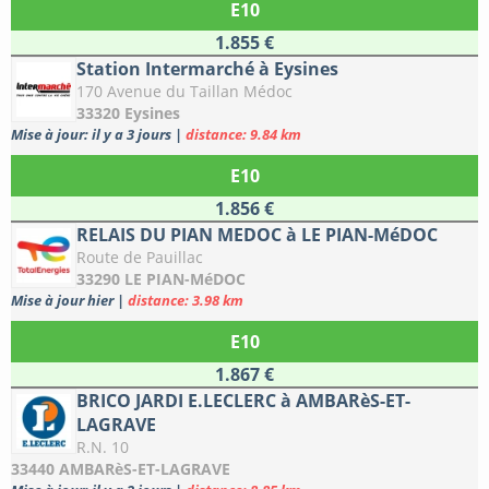
E10
1.855 €
Station Intermarché à Eysines
170 Avenue du Taillan Médoc
33320 Eysines
Mise à jour: il y a 3 jours
|
distance: 9.84 km
E10
1.856 €
RELAIS DU PIAN MEDOC à LE PIAN-MéDOC
Route de Pauillac
33290 LE PIAN-MéDOC
Mise à jour hier
|
distance: 3.98 km
E10
1.867 €
BRICO JARDI E.LECLERC à AMBARèS-ET-
LAGRAVE
R.N. 10
33440 AMBARèS-ET-LAGRAVE