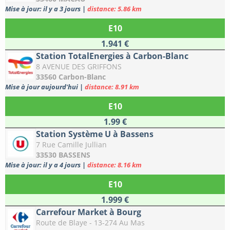
Mise à jour: il y a 3 jours
|
distance: 5.86 km
E10
1.941 €
Station TotalEnergies à Carbon-Blanc
8 AVENUE DES GRIFFONS
33560 Carbon-Blanc
Mise à jour aujourd'hui
|
distance: 8.91 km
E10
1.99 €
Station Système U à Bassens
7 Rue Camille Jullian
33530 BASSENS
Mise à jour: il y a 4 jours
|
distance: 8.16 km
E10
1.999 €
Carrefour Market à Bourg
Route de Blaye - 13-274 Au Mas