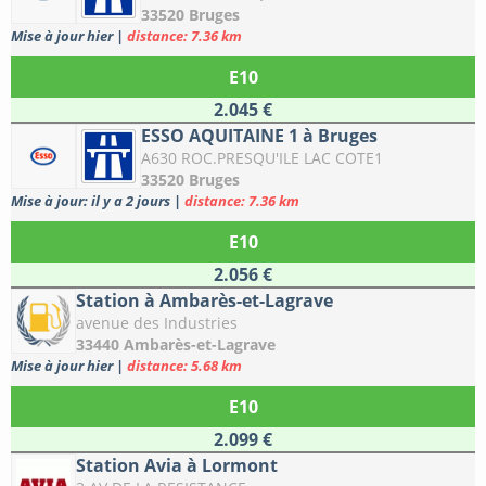
33520 Bruges
Mise à jour hier
|
distance: 7.36 km
E10
2.045 €
ESSO AQUITAINE 1 à Bruges
A630 ROC.PRESQU'ILE LAC COTE1
33520 Bruges
Mise à jour: il y a 2 jours
|
distance: 7.36 km
E10
2.056 €
Station à Ambarès-et-Lagrave
avenue des Industries
33440 Ambarès-et-Lagrave
Mise à jour hier
|
distance: 5.68 km
E10
2.099 €
Station Avia à Lormont