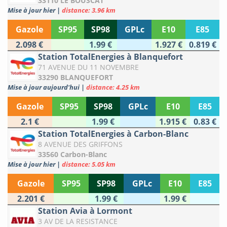
33110 LE BOUSCAT
Mise à jour hier
|
distance: 3.96 km
Gazole
SP95
SP98
GPLc
E10
E85
2.098 €
1.99 €
1.927 €
0.819 €
Station TotalEnergies à Blanquefort
71 AVENUE DU 11 NOVEMBRE
33290 BLANQUEFORT
Mise à jour aujourd'hui
|
distance: 4.25 km
Gazole
SP95
SP98
GPLc
E10
E85
2.1 €
1.99 €
1.915 €
0.83 €
Station TotalEnergies à Carbon-Blanc
8 AVENUE DES GRIFFONS
33560 Carbon-Blanc
Mise à jour hier
|
distance: 5.05 km
Gazole
SP95
SP98
GPLc
E10
E85
2.201 €
1.99 €
1.99 €
Station Avia à Lormont
3 AV DE LA RESISTANCE