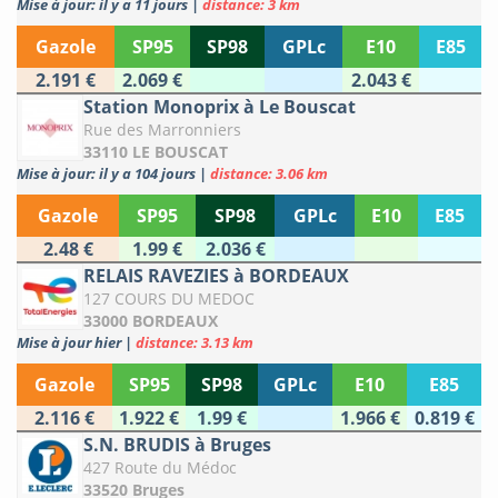
Mise à jour: il y a 11 jours
|
distance: 3 km
Gazole
SP95
SP98
GPLc
E10
E85
2.191 €
2.069 €
2.043 €
Station Monoprix à Le Bouscat
Rue des Marronniers
33110 LE BOUSCAT
Mise à jour: il y a 104 jours
|
distance: 3.06 km
Gazole
SP95
SP98
GPLc
E10
E85
2.48 €
1.99 €
2.036 €
RELAIS RAVEZIES à BORDEAUX
127 COURS DU MEDOC
33000 BORDEAUX
Mise à jour hier
|
distance: 3.13 km
Gazole
SP95
SP98
GPLc
E10
E85
2.116 €
1.922 €
1.99 €
1.966 €
0.819 €
S.N. BRUDIS à Bruges
427 Route du Médoc
33520 Bruges