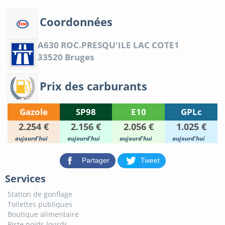
Coordonnées
A630 ROC.PRESQU'ILE LAC COTE1
33520
Bruges
Prix des carburants
Gazole
SP98
E10
GPLc
2.254 €
2.156 €
2.056 €
1.025 €
aujourd'hui
aujourd'hui
aujourd'hui
aujourd'hui
Partager
Tweet
Services
Station de gonflage
Toilettes publiques
Boutique alimentaire
Piste poids lourds