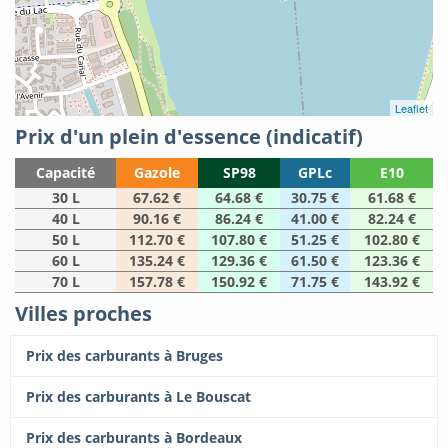
Leaflet
Prix d'un plein d'essence (indicatif)
Capacité
Gazole
SP98
GPLc
E10
30 L
67.62 €
64.68 €
30.75 €
61.68 €
40 L
90.16 €
86.24 €
41.00 €
82.24 €
50 L
112.70 €
107.80 €
51.25 €
102.80 €
60 L
135.24 €
129.36 €
61.50 €
123.36 €
70 L
157.78 €
150.92 €
71.75 €
143.92 €
Villes proches
Prix des carburants à Bruges
Prix des carburants à Le Bouscat
Prix des carburants à Bordeaux