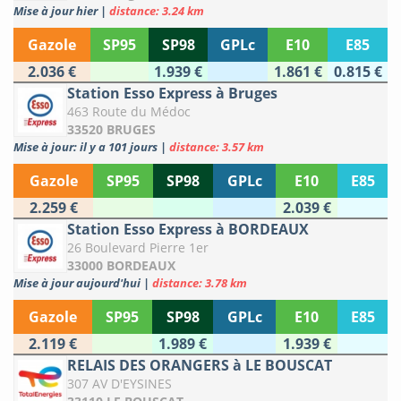
Mise à jour hier
|
distance: 3.24 km
Gazole
SP95
SP98
GPLc
E10
E85
2.036 €
1.939 €
1.861 €
0.815 €
Station Esso Express à Bruges
463 Route du Médoc
33520 BRUGES
Mise à jour: il y a 101 jours
|
distance: 3.57 km
Gazole
SP95
SP98
GPLc
E10
E85
2.259 €
2.039 €
Station Esso Express à BORDEAUX
26 Boulevard Pierre 1er
33000 BORDEAUX
Mise à jour aujourd'hui
|
distance: 3.78 km
Gazole
SP95
SP98
GPLc
E10
E85
2.119 €
1.989 €
1.939 €
RELAIS DES ORANGERS à LE BOUSCAT
307 AV D'EYSINES