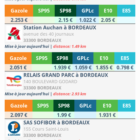
Gazole
SP95
SP98
GPLc
E10
E85
2.253 €
2.15 €
1.022 €
2.05 €
Station Auchan à BORDEAUX
avenue des 40 journaux
33300 BORDEAUX
Mise à jour aujourd'hui
|
distance: 1.49 km
Gazole
SP95
SP98
GPLc
E10
E85
2.051 €
1.939 €
1.059 €
1.855 €
0.798 €
RELAIS GRAND PARC à BORDEAUX
140 BOULEVARD GODARD
33300 BORDEAUX
Mise à jour aujourd'hui
|
distance: 2.93 km
Gazole
SP95
SP98
GPLc
E10
E85
2.097 €
1.99 €
1.931 €
SAS SOFIBOR à BORDEAUX
155 Cours Saint-Louis
33300 BORDEAUX