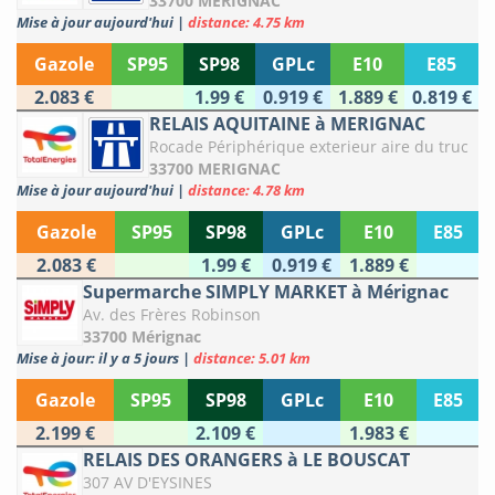
33700 MERIGNAC
Mise à jour aujourd'hui
|
distance: 4.75 km
Gazole
SP95
SP98
GPLc
E10
E85
2.083 €
1.99 €
0.919 €
1.889 €
0.819 €
RELAIS AQUITAINE à MERIGNAC
Rocade Périphérique exterieur aire du truc
33700 MERIGNAC
Mise à jour aujourd'hui
|
distance: 4.78 km
Gazole
SP95
SP98
GPLc
E10
E85
2.083 €
1.99 €
0.919 €
1.889 €
Supermarche SIMPLY MARKET à Mérignac
Av. des Frères Robinson
33700 Mérignac
Mise à jour: il y a 5 jours
|
distance: 5.01 km
Gazole
SP95
SP98
GPLc
E10
E85
2.199 €
2.109 €
1.983 €
RELAIS DES ORANGERS à LE BOUSCAT
307 AV D'EYSINES