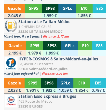
Gazole
SP95
SP98
GPLc
E10
E85
2.045 €
1.959 €
1.856 €
Station à Le Taillan-Médoc
1 CHEMIN DE GELES
33320 LE TAILLAN-MEDOC
Mise à jour: il y a 3 jours
|
distance: 2.17 km
Gazole
SP95
SP98
GPLc
E10
E85
2.199 €
1.979 €
1.999 €
HYPER-COSMOS à Saint-Médard-en-Jalles
34, Avenue Descartes
33160 Saint-Médard-en-Jalles
Mise à jour aujourd'hui
|
distance: 2.21 km
Gazole
SP95
SP98
GPLc
E10
E85
2.038 €
1.901 €
1.932 €
1.059 €
1.854 €
0.797 €
Station Esso Express à Bruges
463 Route du Médoc
33520 BRUGES