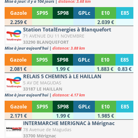
Mise à jour: il y a 104 jours
|
distance: 3.68 km
Gazole
SP95
SP98
GPLc
E10
E85
2.259 €
2.039 €
Station TotalEnergies à Blanquefort
71 AVENUE DU 11 NOVEMBRE
33290 BLANQUEFORT
Mise à jour aujourd'hui
|
distance: 3.88 km
Gazole
SP95
SP98
GPLc
E10
E85
2.081 €
1.99 €
1.883 €
0.83 €
RELAIS 5 CHEMINS à LE HAILLAN
5 AV DE MAGUDAS
33187 LE HAILLAN
Mise à jour aujourd'hui
|
distance: 4.17 km
Gazole
SP95
SP98
GPLc
E10
E85
2.171 €
1.99 €
1.985 €
INTERMARCHE MERIGNAC à Mérignac
78 Avenue de Magudas
33700 Mérignac