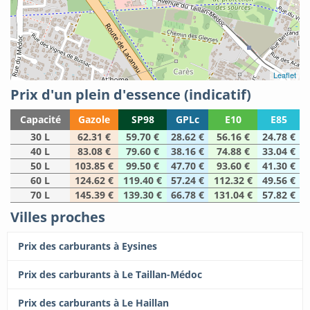
Leaflet
Prix d'un plein d'essence (indicatif)
Capacité
Gazole
SP98
GPLc
E10
E85
30 L
62.31 €
59.70 €
28.62 €
56.16 €
24.78 €
40 L
83.08 €
79.60 €
38.16 €
74.88 €
33.04 €
50 L
103.85 €
99.50 €
47.70 €
93.60 €
41.30 €
60 L
124.62 €
119.40 €
57.24 €
112.32 €
49.56 €
70 L
145.39 €
139.30 €
66.78 €
131.04 €
57.82 €
Villes proches
Prix des carburants à Eysines
Prix des carburants à Le Taillan-Médoc
Prix des carburants à Le Haillan