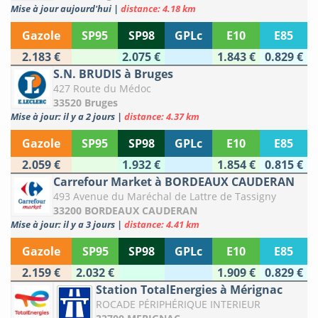
Mise à jour aujourd'hui
|
distance: 4.18 km
Gazole
SP95
SP98
GPLc
E10
E85
2.183 €
2.075 €
1.843 €
0.829 €
S.N. BRUDIS à Bruges
427 Route du Médoc
33520 Bruges
Mise à jour: il y a 2 jours
|
distance: 4.37 km
Gazole
SP95
SP98
GPLc
E10
E85
2.059 €
1.932 €
1.854 €
0.815 €
Carrefour Market à BORDEAUX CAUDERAN
493 Avenue du Maréchal de Lattre de Tassigny
33200 BORDEAUX CAUDERAN
Mise à jour: il y a 3 jours
|
distance: 4.41 km
Gazole
SP95
SP98
GPLc
E10
E85
2.159 €
2.032 €
1.909 €
0.829 €
Station TotalEnergies à Mérignac
ROCADE PÉRIPHÉRIQUE INTERIEUR