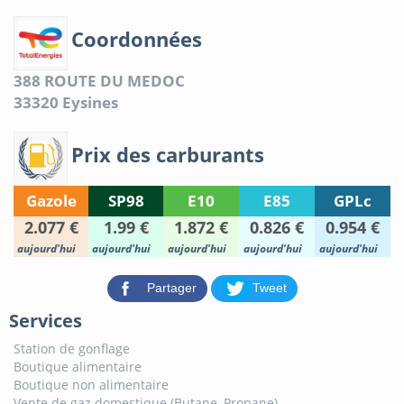
Coordonnées
388 ROUTE DU MEDOC
33320
Eysines
Prix des carburants
Gazole
SP98
E10
E85
GPLc
2.077 €
1.99 €
1.872 €
0.826 €
0.954 €
aujourd'hui
aujourd'hui
aujourd'hui
aujourd'hui
aujourd'hui
Partager
Tweet
Services
Station de gonflage
Boutique alimentaire
Boutique non alimentaire
Vente de gaz domestique (Butane, Propane)