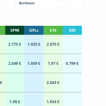
Bordeaux
5
SP98
GPLc
E10
E85
2.175 €
1.025 €
2.075 €
2.049 €
1.059 €
1.97 €
0.799 €
 €
2.043 €
1.99 €
1.934 €