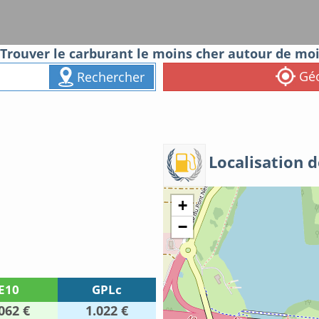
Trouver le carburant le moins cher autour de mo
Géo
Rechercher
Localisation d
+
−
E10
GPLc
062 €
1.022 €