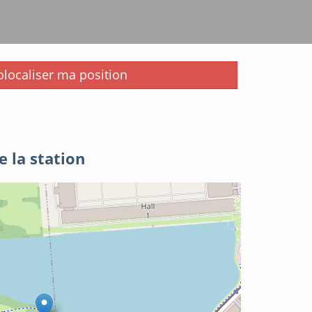
i
localiser ma position
e la station