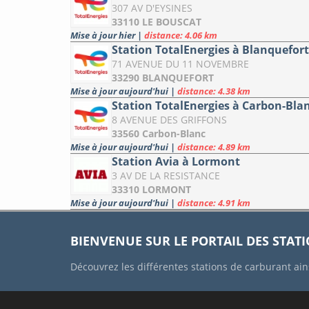
307 AV D'EYSINES
33110 LE BOUSCAT
Mise à jour hier
|
distance: 4.06 km
Station TotalEnergies à Blanquefort
71 AVENUE DU 11 NOVEMBRE
33290 BLANQUEFORT
Mise à jour aujourd'hui
|
distance: 4.38 km
Station TotalEnergies à Carbon-Bla
8 AVENUE DES GRIFFONS
33560 Carbon-Blanc
Mise à jour aujourd'hui
|
distance: 4.89 km
Station Avia à Lormont
3 AV DE LA RESISTANCE
33310 LORMONT
Mise à jour aujourd'hui
|
distance: 4.91 km
BIENVENUE SUR LE PORTAIL DES STAT
Découvrez les différentes stations de carburant ain