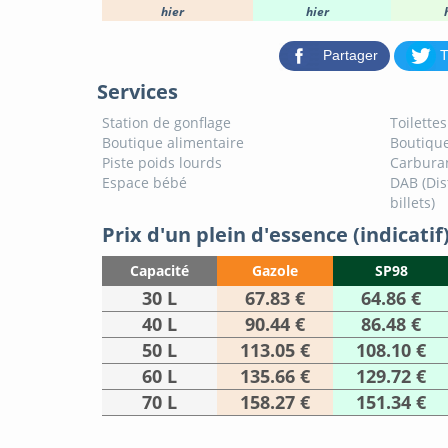
hier
hier
Partager
T
Services
Station de gonflage
Toilette
Boutique alimentaire
Boutique
Piste poids lourds
Carburan
Espace bébé
DAB (Dis
billets)
Prix d'un plein d'essence (indicatif
Capacité
Gazole
SP98
30 L
67.83 €
64.86 €
40 L
90.44 €
86.48 €
50 L
113.05 €
108.10 €
60 L
135.66 €
129.72 €
70 L
158.27 €
151.34 €