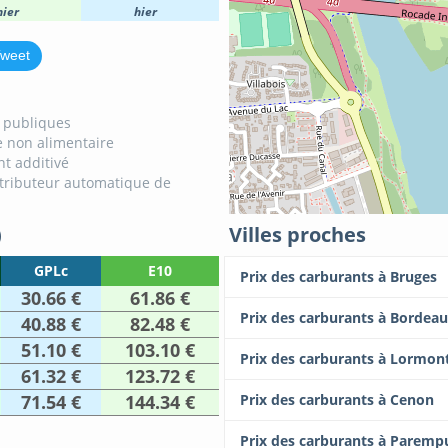
hier
hier
weet
s publiques
 non alimentaire
t additivé
tributeur automatique de
)
Villes proches
GPLc
E10
Prix des carburants à Bruges
30.66 €
61.86 €
Prix des carburants à Bordea
40.88 €
82.48 €
51.10 €
103.10 €
Prix des carburants à Lormon
61.32 €
123.72 €
71.54 €
144.34 €
Prix des carburants à Cenon
Prix des carburants à Paremp