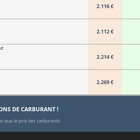
2.116 €
2.112 €
nc
2.214 €
2.269 €
IONS DE CARBURANT !
si que le prix des carburants