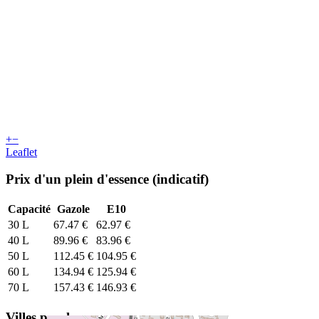
+
−
Leaflet
Prix d'un plein d'essence (indicatif)
Capacité
Gazole
E10
30 L
67.47 €
62.97 €
40 L
89.96 €
83.96 €
50 L
112.45 €
104.95 €
60 L
134.94 €
125.94 €
70 L
157.43 €
146.93 €
Villes proches