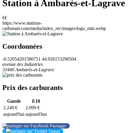
Station à Ambarès-et-Lagrave
€€
https://www.stations-
carburant.com/media/index_rec/images/logo_min.webp
Coordonnées
-0.52054201580751
44.926153290504
avenue des Industries
33440
Ambarès-et-Lagrave
Prix des carburants
Gazole
E10
2.249 €
2.099 €
aujourd'hui
aujourd'hui
Partager
Tweet