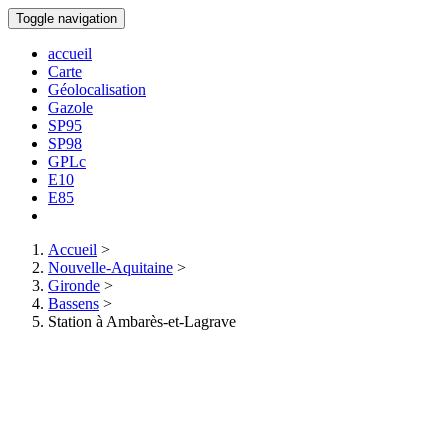
Toggle navigation
accueil
Carte
Géolocalisation
Gazole
SP95
SP98
GPLc
E10
E85
Accueil
>
Nouvelle-Aquitaine
>
Gironde
>
Bassens
>
Station à Ambarès-et-Lagrave