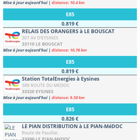
Mise à jour aujourd'hui
|
distance: 10.4 km
E85
0.819 €
RELAIS DES ORANGERS à LE BOUSCAT
307 AV D'EYSINES
33110 LE BOUSCAT
Mise à jour aujourd'hui
|
distance: 10.76 km
E85
0.819 €
Station TotalEnergies à Eysines
388 ROUTE DU MEDOC
33320 EYSINES
Mise à jour aujourd'hui
|
distance: 9.58 km
E85
0.826 €
LE PIAN DISTRIBUTION à LE PIAN-MéDOC
Route de Pauillac
33290 LE PIAN-MéDOC