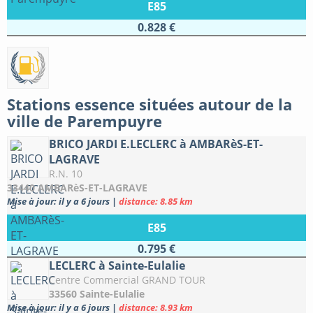
E85
0.828 €
Stations essence situées autour de la
ville de Parempuyre
BRICO JARDI E.LECLERC à AMBARèS-ET-
LAGRAVE
R.N. 10
33440 AMBARèS-ET-LAGRAVE
Mise à jour: il y a 6 jours
|
distance: 8.85 km
E85
0.795 €
LECLERC à Sainte-Eulalie
Centre Commercial GRAND TOUR
33560 Sainte-Eulalie
Mise à jour: il y a 6 jours
|
distance: 8.93 km