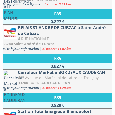
Mise à jour: il y a 6 jours
|
distance: 3.81 km
E85
0.827 €
RELAIS ST ANDRE DE CUBZAC à Saint-André-
de-Cubzac
4 RUE NATIONALE
33240 Saint-André-de-Cubzac
Mise à jour aujourd'hui
|
distance: 11.07 km
E85
0.827 €
Carrefour Market à BORDEAUX CAUDERAN
493 Avenue du Maréchal de Lattre de Tassigny
33200 BORDEAUX CAUDERAN
Mise à jour aujourd'hui
|
distance: 11.28 km
E85
0.829 €
Station TotalEnergies à Blanquefort