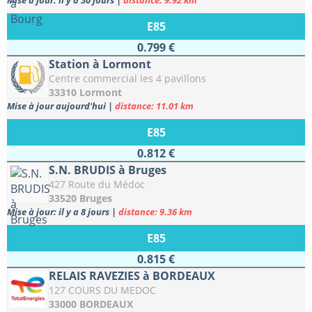
Mise à jour: il y a 30 jours
|
distance: 9.92 km
E85
0.799 €
Station à Lormont
Centre commercial les 4 pavillons
33310 Lormont
Mise à jour aujourd'hui
|
distance: 11.01 km
E85
0.812 €
S.N. BRUDIS à Bruges
427 Route du Médoc
33520 Bruges
Mise à jour: il y a 8 jours
|
distance: 9.36 km
E85
0.815 €
RELAIS RAVEZIES à BORDEAUX
127 COURS DU MEDOC
33000 BORDEAUX