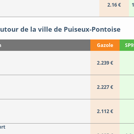
2.16 €
1
utour de la ville de Puiseux-Pontoise
n
Gazole
SP9
2.239 €
2.227 €
2.112 €
urt