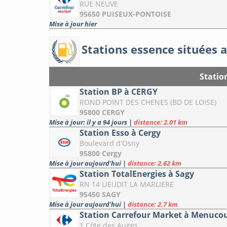
RUE NEUVE
95650 PUISEUX-PONTOISE
Mise à jour hier
Stations essence situées a
Statio
Station BP à CERGY
ROND POINT DES CHENES (BD DE LOISE)
95800 CERGY
Mise à jour: il y a 94 jours
|
distance: 2.01 km
Station Esso à Cergy
Boulevard d'Osny
95800 Cergy
Mise à jour aujourd'hui
|
distance: 2.62 km
Station TotalEnergies à Sagy
RN 14 LIEUDIT LA MARLIERE
95450 SAGY
Mise à jour aujourd'hui
|
distance: 2.7 km
Station Carrefour Market à Menuco
1 Côte des Auges