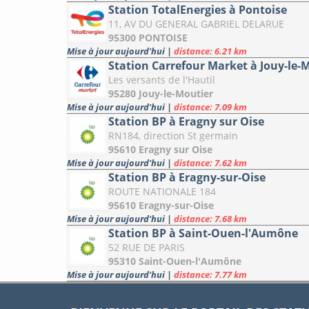
Station TotalEnergies à Pontoise
11, AV DU GENERAL GABRIEL DELARUE
95300 PONTOISE
Mise à jour aujourd'hui
|
distance: 6.21 km
Station Carrefour Market à Jouy-le-
Les versants de l'Hautil
95280 Jouy-le-Moutier
Mise à jour aujourd'hui
|
distance: 7.09 km
Station BP à Eragny sur Oise
RN184, direction St germain
95610 Eragny sur Oise
Mise à jour aujourd'hui
|
distance: 7.62 km
Station BP à Eragny-sur-Oise
ROUTE NATIONALE 184
95610 Eragny-sur-Oise
Mise à jour aujourd'hui
|
distance: 7.68 km
Station BP à Saint-Ouen-l'Aumône
52 RUE DE PARIS
95310 Saint-Ouen-l'Aumône
Mise à jour aujourd'hui
|
distance: 7.77 km