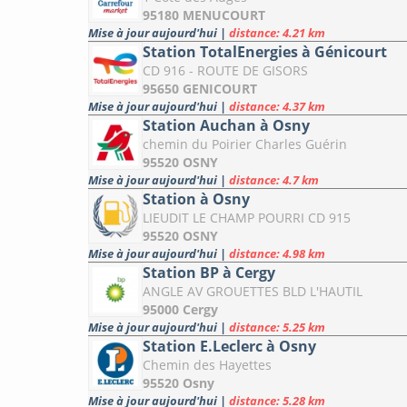
95180 MENUCOURT
Mise à jour aujourd'hui
|
distance: 4.21 km
Station TotalEnergies à Génicourt
CD 916 - ROUTE DE GISORS
95650 GENICOURT
Mise à jour aujourd'hui
|
distance: 4.37 km
Station Auchan à Osny
chemin du Poirier Charles Guérin
95520 OSNY
Mise à jour aujourd'hui
|
distance: 4.7 km
Station à Osny
LIEUDIT LE CHAMP POURRI CD 915
95520 OSNY
Mise à jour aujourd'hui
|
distance: 4.98 km
Station BP à Cergy
ANGLE AV GROUETTES BLD L'HAUTIL
95000 Cergy
Mise à jour aujourd'hui
|
distance: 5.25 km
Station E.Leclerc à Osny
Chemin des Hayettes
95520 Osny
Mise à jour aujourd'hui
|
distance: 5.28 km