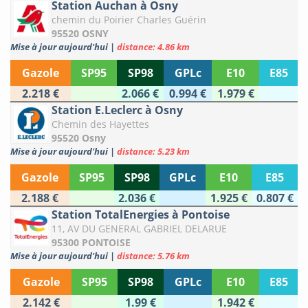
Station Auchan à Osny
chemin du Poirier Charles Guérin
95520 OSNY
Mise à jour aujourd'hui
|
distance: 4.86 km
Gazole
SP95
SP98
GPLc
E10
E85
2.218 €
2.066 €
0.994 €
1.979 €
Station E.Leclerc à Osny
Chemin des Hayettes
95520 Osny
Mise à jour aujourd'hui
|
distance: 5.23 km
Gazole
SP95
SP98
GPLc
E10
E85
2.188 €
2.036 €
1.925 €
0.807 €
Station TotalEnergies à Pontoise
11, AV DU GENERAL GABRIEL DELARUE
95300 PONTOISE
Mise à jour aujourd'hui
|
distance: 5.76 km
Gazole
SP95
SP98
GPLc
E10
E85
2.142 €
1.99 €
1.942 €