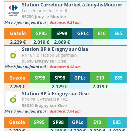
Station Carrefour Market à Jouy-le-Moutier
Les versants de l'Hautil
95280 Jouy-le-Moutier
Mise à jour aujourd'hui
|
distance: 6.21 km
Gazole
SP95
SP98
GPLc
E10
E85
2.229 €
2.019 €
2.069 €
Station BP à Eragny sur Oise
RN184, direction St germain
95610 Eragny sur Oise
Mise à jour aujourd'hui
|
distance: 6.98 km
Gazole
SP95
SP98
GPLc
E10
E85
2.259 €
2.129 €
2.019 €
Station BP à Eragny-sur-Oise
ROUTE NATIONALE 184
95610 Eragny-sur-Oise
Mise à jour aujourd'hui
|
distance: 7.04 km
Gazole
SP95
SP98
GPLc
E10
E85