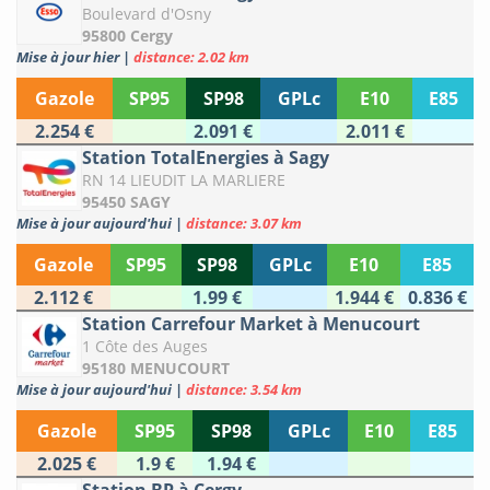
Boulevard d'Osny
95800 Cergy
Mise à jour hier
|
distance: 2.02 km
Gazole
SP95
SP98
GPLc
E10
E85
2.254 €
2.091 €
2.011 €
Station TotalEnergies à Sagy
RN 14 LIEUDIT LA MARLIERE
95450 SAGY
Mise à jour aujourd'hui
|
distance: 3.07 km
Gazole
SP95
SP98
GPLc
E10
E85
2.112 €
1.99 €
1.944 €
0.836 €
Station Carrefour Market à Menucourt
1 Côte des Auges
95180 MENUCOURT
Mise à jour aujourd'hui
|
distance: 3.54 km
Gazole
SP95
SP98
GPLc
E10
E85
2.025 €
1.9 €
1.94 €