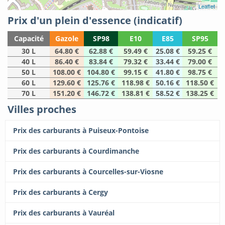
Leaflet
Prix d'un plein d'essence (indicatif)
Capacité
Gazole
SP98
E10
E85
SP95
30 L
64.80 €
62.88 €
59.49 €
25.08 €
59.25 €
40 L
86.40 €
83.84 €
79.32 €
33.44 €
79.00 €
50 L
108.00 €
104.80 €
99.15 €
41.80 €
98.75 €
60 L
129.60 €
125.76 €
118.98 €
50.16 €
118.50 €
70 L
151.20 €
146.72 €
138.81 €
58.52 €
138.25 €
Villes proches
Prix des carburants à Puiseux-Pontoise
Prix des carburants à Courdimanche
Prix des carburants à Courcelles-sur-Viosne
Prix des carburants à Cergy
Prix des carburants à Vauréal