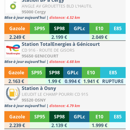
Station BP à Cergy
ANGLE AV GROUETTES BLD L'HAUTIL
95000 Cergy
Mise à jour aujourd'hui
|
distance: 4.52 km
Gazole
SP95
SP98
GPLc
E10
E85
2.249 €
2.199 €
2.049 €
Station TotalEnergies à Génicourt
CD 916 - ROUTE DE GISORS
95650 GENICOURT
Mise à jour aujourd'hui
|
distance: 4.68 km
Gazole
SP95
SP98
GPLc
E10
E85
2.163 €
1.99 €
0.994 €
1.941 €
RUPTURE
Station à Osny
LIEUDIT LE CHAMP POURRI CD 915
95520 OSNY
Mise à jour aujourd'hui
|
distance: 4.79 km
Gazole
SP95
SP98
GPLc
E10
E85
2.239 €
2.139 €
1.999 €