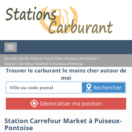
Toggle
navigation
Accueil
>
Ile De France
>
Val D'Oise
>
Puiseux-Pontoise
>
Station Carrefour Market À Puiseux-Pontoise
Trouver le carburant le moins cher autour de
moi
Rechercher
Géolocaliser ma position
Station Carrefour Market à Puiseux-
Pontoise