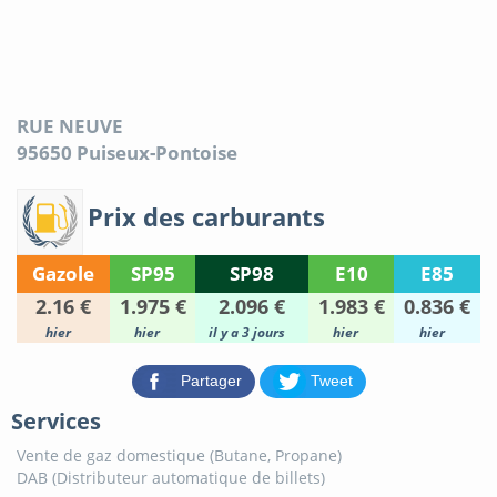
RUE NEUVE
95650
Puiseux-Pontoise
Prix des carburants
Gazole
SP95
SP98
E10
E85
2.16 €
1.975 €
2.096 €
1.983 €
0.836 €
hier
hier
il y a 3 jours
hier
hier
Partager
Tweet
Services
Vente de gaz domestique (Butane, Propane)
DAB (Distributeur automatique de billets)