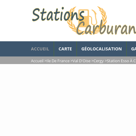
ACCUEIL
CARTE
GÉOLOCALISATION
G
Accueil
>
Ile De France
>
Val D'Oise
>
Cergy
>
Station Esso À 