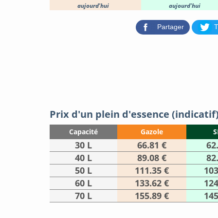
aujourd'hui
aujourd'hui
Partager
T
Prix d'un plein d'essence (indicatif
Capacité
Gazole
S
30 L
66.81 €
62
40 L
89.08 €
82
50 L
111.35 €
103
60 L
133.62 €
124
70 L
155.89 €
145