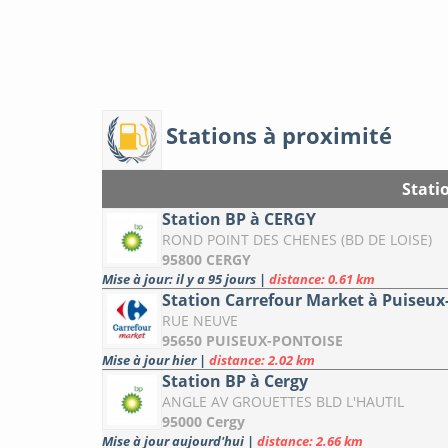
Stations à proximité
Stati
Station BP à CERGY
ROND POINT DES CHENES (BD DE LOISE)
95800 CERGY
Mise à jour: il y a 95 jours
|
distance: 0.61 km
Station Carrefour Market à Puiseux
RUE NEUVE
95650 PUISEUX-PONTOISE
Mise à jour hier
|
distance: 2.02 km
Station BP à Cergy
ANGLE AV GROUETTES BLD L'HAUTIL
95000 Cergy
Mise à jour aujourd'hui
|
distance: 2.66 km