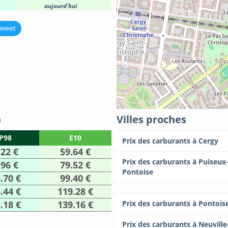
aujourd'hui
weet
)
Villes proches
P98
E10
Prix des carburants à Cergy
.22 €
59.64 €
Prix des carburants à Puiseux
.96 €
79.52 €
Pontoise
.70 €
99.40 €
.44 €
119.28 €
.18 €
139.16 €
Prix des carburants à Pontois
Prix des carburants à Neuville