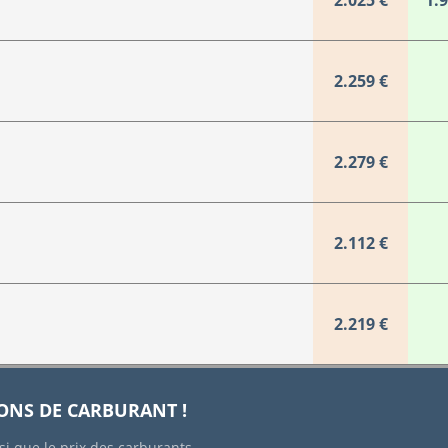
2.025 €
1.9
2.259 €
2.279 €
2.112 €
2.219 €
IONS DE CARBURANT !
si que le prix des carburants