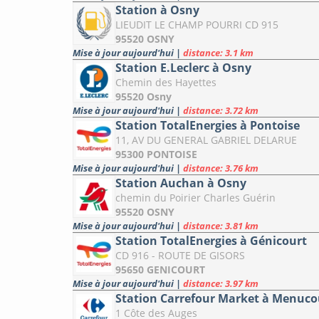
Station à Osny
LIEUDIT LE CHAMP POURRI CD 915
95520 OSNY
Mise à jour aujourd'hui
|
distance: 3.1 km
Station E.Leclerc à Osny
Chemin des Hayettes
95520 Osny
Mise à jour aujourd'hui
|
distance: 3.72 km
Station TotalEnergies à Pontoise
11, AV DU GENERAL GABRIEL DELARUE
95300 PONTOISE
Mise à jour aujourd'hui
|
distance: 3.76 km
Station Auchan à Osny
chemin du Poirier Charles Guérin
95520 OSNY
Mise à jour aujourd'hui
|
distance: 3.81 km
Station TotalEnergies à Génicourt
CD 916 - ROUTE DE GISORS
95650 GENICOURT
Mise à jour aujourd'hui
|
distance: 3.97 km
Station Carrefour Market à Menuco
1 Côte des Auges