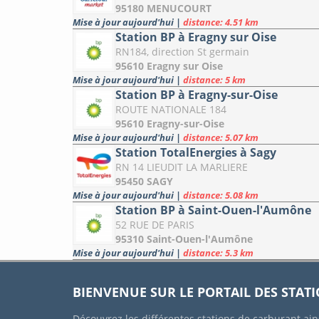
95180 MENUCOURT
Mise à jour aujourd'hui
|
distance: 4.51 km
Station BP à Eragny sur Oise
RN184, direction St germain
95610 Eragny sur Oise
Mise à jour aujourd'hui
|
distance: 5 km
Station BP à Eragny-sur-Oise
ROUTE NATIONALE 184
95610 Eragny-sur-Oise
Mise à jour aujourd'hui
|
distance: 5.07 km
Station TotalEnergies à Sagy
RN 14 LIEUDIT LA MARLIERE
95450 SAGY
Mise à jour aujourd'hui
|
distance: 5.08 km
Station BP à Saint-Ouen-l'Aumône
52 RUE DE PARIS
95310 Saint-Ouen-l'Aumône
Mise à jour aujourd'hui
|
distance: 5.3 km
BIENVENUE SUR LE PORTAIL DES STAT
Découvrez les différentes stations de carburant ain