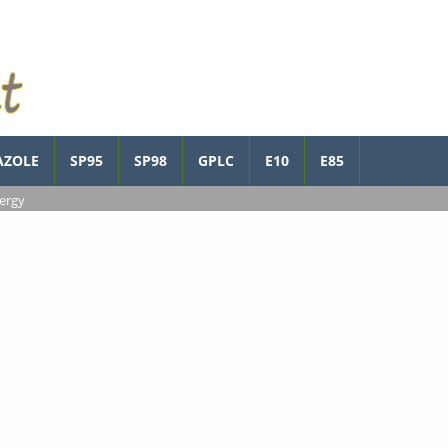
AZOLE
SP95
SP98
GPLC
E10
E85
Cergy