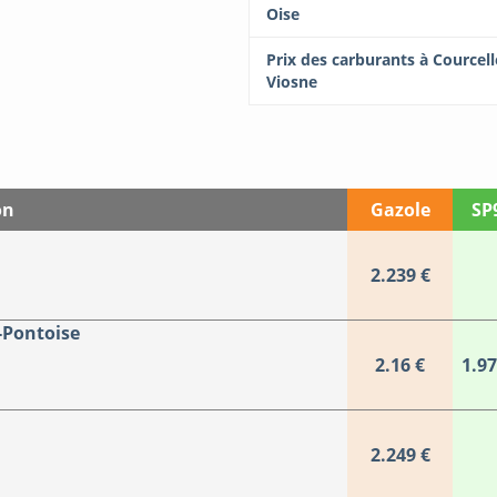
Oise
Prix des carburants à Courcell
Viosne
on
Gazole
SP
2.239 €
-Pontoise
2.16 €
1.97
2.249 €