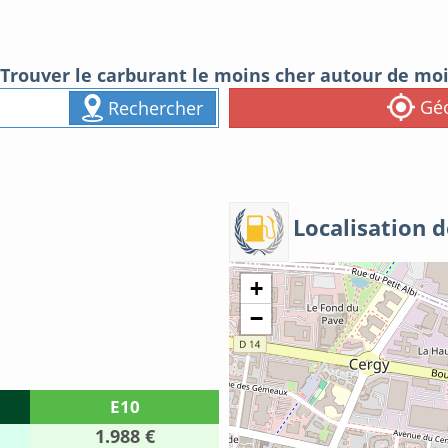
Trouver le carburant le moins cher autour de mo
Géo
Rechercher
Localisation d
+
−
E10
1.988 €