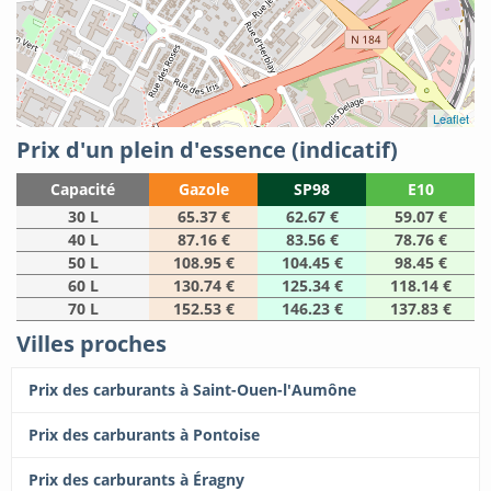
Leaflet
Prix d'un plein d'essence (indicatif)
Capacité
Gazole
SP98
E10
30 L
65.37 €
62.67 €
59.07 €
40 L
87.16 €
83.56 €
78.76 €
50 L
108.95 €
104.45 €
98.45 €
60 L
130.74 €
125.34 €
118.14 €
70 L
152.53 €
146.23 €
137.83 €
Villes proches
Prix des carburants à Saint-Ouen-l'Aumône
Prix des carburants à Pontoise
Prix des carburants à Éragny