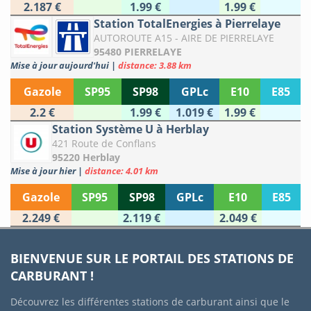
2.187 €
1.99 €
1.99 €
Station TotalEnergies à Pierrelaye
AUTOROUTE A15 - AIRE DE PIERRELAYE
95480 PIERRELAYE
Mise à jour aujourd'hui
|
distance: 3.88 km
Gazole
SP95
SP98
GPLc
E10
E85
2.2 €
1.99 €
1.019 €
1.99 €
Station Système U à Herblay
421 Route de Conflans
95220 Herblay
Mise à jour hier
|
distance: 4.01 km
Gazole
SP95
SP98
GPLc
E10
E85
2.249 €
2.119 €
2.049 €
BIENVENUE SUR LE PORTAIL DES STATIONS DE
CARBURANT !
Découvrez les différentes stations de carburant ainsi que le