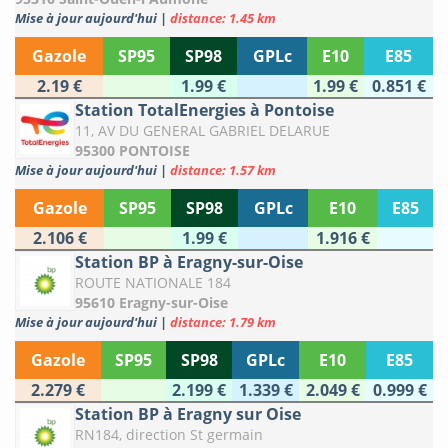
Mise à jour aujourd'hui
|
distance: 1.45 km
Gazole
SP95
SP98
GPLc
E10
E85
2.19 €
1.99 €
1.99 €
0.851 €
Station TotalEnergies à Pontoise
11, AV DU GENERAL GABRIEL DELARUE
95300 PONTOISE
Mise à jour aujourd'hui
|
distance: 1.57 km
Gazole
SP95
SP98
GPLc
E10
E85
2.106 €
1.99 €
1.916 €
Station BP à Eragny-sur-Oise
ROUTE NATIONALE 184
95610 Eragny-sur-Oise
Mise à jour aujourd'hui
|
distance: 1.79 km
Gazole
SP95
SP98
GPLc
E10
E85
2.279 €
2.199 €
1.339 €
2.049 €
0.999 €
Station BP à Eragny sur Oise
RN184, direction St germain