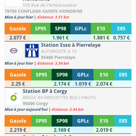
109 Rue de l'Ambassadeur
78700 CONFLANS-SAINTE-HONORINE
Mise à jour hier
|
distance: 3.51 km
Gazole
SP95
SP98
GPLc
E10
E85
2.077 €
1.961 €
1.881 €
0.757 €
Station Esso à Pierrelaye
AUTOROUTE A 15
95480 Pierrelaye
Mise à jour hier
|
distance: 3.54 km
Gazole
SP95
SP98
GPLc
E10
E85
2.25 €
2.174 €
1.019 €
2.074 €
Station BP à Cergy
ANGLE AV GROUETTES BLD L'HAUTIL
95000 Cergy
Mise à jour aujourd'hui
|
distance: 3.54 km
Gazole
SP95
SP98
GPLc
E10
E85
2.219 €
2.169 €
2.019 €