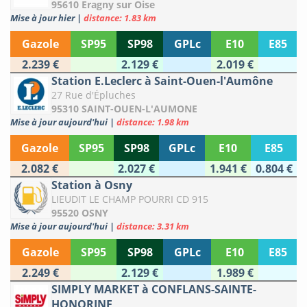
95610 Eragny sur Oise
Mise à jour hier
|
distance: 1.83 km
Gazole
SP95
SP98
GPLc
E10
E85
2.239 €
2.129 €
2.019 €
Station E.Leclerc à Saint-Ouen-l'Aumône
27 Rue d'Épluches
95310 SAINT-OUEN-L'AUMONE
Mise à jour aujourd'hui
|
distance: 1.98 km
Gazole
SP95
SP98
GPLc
E10
E85
2.082 €
2.027 €
1.941 €
0.804 €
Station à Osny
LIEUDIT LE CHAMP POURRI CD 915
95520 OSNY
Mise à jour aujourd'hui
|
distance: 3.31 km
Gazole
SP95
SP98
GPLc
E10
E85
2.249 €
2.129 €
1.989 €
SIMPLY MARKET à CONFLANS-SAINTE-
HONORINE