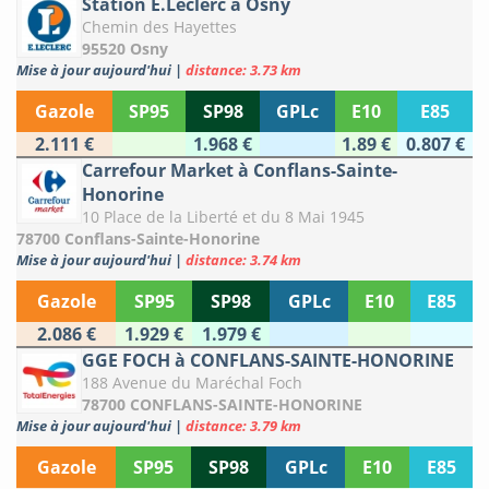
Station E.Leclerc à Osny
Chemin des Hayettes
95520 Osny
Mise à jour aujourd'hui
|
distance: 3.73 km
Gazole
SP95
SP98
GPLc
E10
E85
2.111 €
1.968 €
1.89 €
0.807 €
Carrefour Market à Conflans-Sainte-
Honorine
10 Place de la Liberté et du 8 Mai 1945
78700 Conflans-Sainte-Honorine
Mise à jour aujourd'hui
|
distance: 3.74 km
Gazole
SP95
SP98
GPLc
E10
E85
2.086 €
1.929 €
1.979 €
GGE FOCH à CONFLANS-SAINTE-HONORINE
188 Avenue du Maréchal Foch
78700 CONFLANS-SAINTE-HONORINE
Mise à jour aujourd'hui
|
distance: 3.79 km
Gazole
SP95
SP98
GPLc
E10
E85