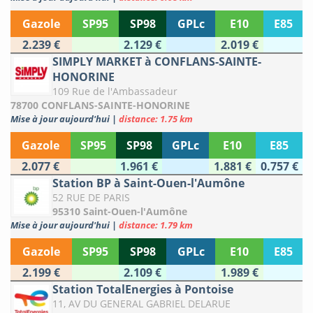
Gazole
SP95
SP98
GPLc
E10
E85
2.239 €
2.129 €
2.019 €
SIMPLY MARKET à CONFLANS-SAINTE-
HONORINE
109 Rue de l'Ambassadeur
78700 CONFLANS-SAINTE-HONORINE
Mise à jour aujourd'hui
|
distance: 1.75 km
Gazole
SP95
SP98
GPLc
E10
E85
2.077 €
1.961 €
1.881 €
0.757 €
Station BP à Saint-Ouen-l'Aumône
52 RUE DE PARIS
95310 Saint-Ouen-l'Aumône
Mise à jour aujourd'hui
|
distance: 1.79 km
Gazole
SP95
SP98
GPLc
E10
E85
2.199 €
2.109 €
1.989 €
Station TotalEnergies à Pontoise
11, AV DU GENERAL GABRIEL DELARUE