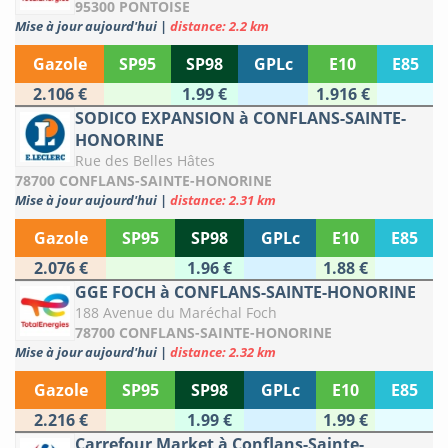
95300 PONTOISE
Mise à jour aujourd'hui
|
distance: 2.2 km
Gazole
SP95
SP98
GPLc
E10
E85
2.106 €
1.99 €
1.916 €
SODICO EXPANSION à CONFLANS-SAINTE-
HONORINE
Rue des Belles Hâtes
78700 CONFLANS-SAINTE-HONORINE
Mise à jour aujourd'hui
|
distance: 2.31 km
Gazole
SP95
SP98
GPLc
E10
E85
2.076 €
1.96 €
1.88 €
GGE FOCH à CONFLANS-SAINTE-HONORINE
188 Avenue du Maréchal Foch
78700 CONFLANS-SAINTE-HONORINE
Mise à jour aujourd'hui
|
distance: 2.32 km
Gazole
SP95
SP98
GPLc
E10
E85
2.216 €
1.99 €
1.99 €
Carrefour Market à Conflans-Sainte-