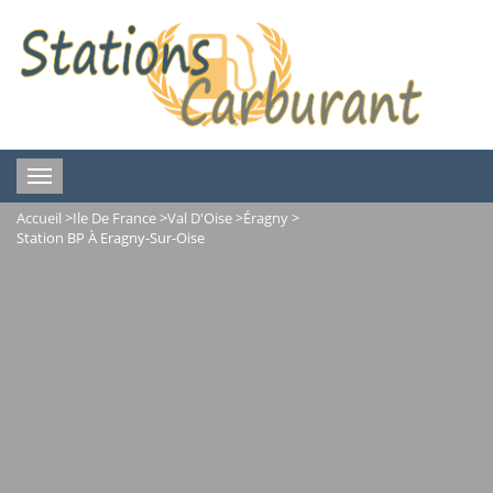
Toggle
navigation
Accueil
>
Ile De France
>
Val D'Oise
>
Éragny
>
Station BP À Eragny-Sur-Oise