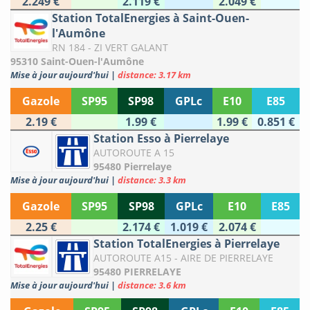
2.249 €
2.119 €
2.049 €
Station TotalEnergies à Saint-Ouen-
l'Aumône
RN 184 - ZI VERT GALANT
95310 Saint-Ouen-l'Aumône
Mise à jour aujourd'hui
|
distance: 3.17 km
Gazole
SP95
SP98
GPLc
E10
E85
2.19 €
1.99 €
1.99 €
0.851 €
Station Esso à Pierrelaye
AUTOROUTE A 15
95480 Pierrelaye
Mise à jour aujourd'hui
|
distance: 3.3 km
Gazole
SP95
SP98
GPLc
E10
E85
2.25 €
2.174 €
1.019 €
2.074 €
Station TotalEnergies à Pierrelaye
AUTOROUTE A15 - AIRE DE PIERRELAYE
95480 PIERRELAYE
Mise à jour aujourd'hui
|
distance: 3.6 km