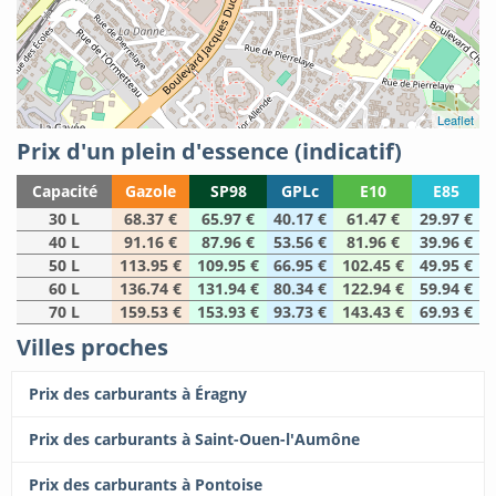
Leaflet
Prix d'un plein d'essence (indicatif)
Capacité
Gazole
SP98
GPLc
E10
E85
30 L
68.37 €
65.97 €
40.17 €
61.47 €
29.97 €
40 L
91.16 €
87.96 €
53.56 €
81.96 €
39.96 €
50 L
113.95 €
109.95 €
66.95 €
102.45 €
49.95 €
60 L
136.74 €
131.94 €
80.34 €
122.94 €
59.94 €
70 L
159.53 €
153.93 €
93.73 €
143.43 €
69.93 €
Villes proches
Prix des carburants à Éragny
Prix des carburants à Saint-Ouen-l'Aumône
Prix des carburants à Pontoise