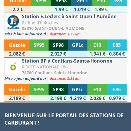
Gazole
SP95
SP98
GPLc
E10
E85
2.2 €
1.99 €
1.019 €
1.99 €
Station E.Leclerc à Saint-Ouen-l'Aumône
27 Rue d'Épluches
95310 SAINT-OUEN-L'AUMONE
Mise à jour aujourd'hui
|
distance: 3.75 km
Gazole
SP95
SP98
GPLc
E10
E85
2.082 €
2.027 €
1.941 €
0.804 €
Station BP à Conflans-Sainte-Honorine
ROUTE NATIONALE 184
78700 Conflans-Sainte-Honorine
Mise à jour aujourd'hui
|
distance: 3.84 km
Gazole
SP95
SP98
GPLc
E10
E85
2.189 €
2.199 €
1.219 €
2.029 €
0.979 €
BIENVENUE SUR LE PORTAIL DES STATIONS DE
CARBURANT !