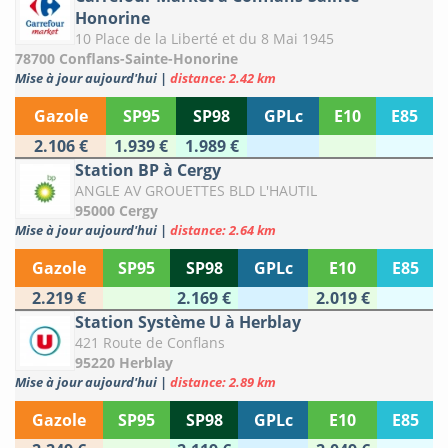
Honorine
10 Place de la Liberté et du 8 Mai 1945
78700 Conflans-Sainte-Honorine
Mise à jour aujourd'hui
|
distance: 2.42 km
Gazole
SP95
SP98
GPLc
E10
E85
2.106 €
1.939 €
1.989 €
Station BP à Cergy
ANGLE AV GROUETTES BLD L'HAUTIL
95000 Cergy
Mise à jour aujourd'hui
|
distance: 2.64 km
Gazole
SP95
SP98
GPLc
E10
E85
2.219 €
2.169 €
2.019 €
Station Système U à Herblay
421 Route de Conflans
95220 Herblay
Mise à jour aujourd'hui
|
distance: 2.89 km
Gazole
SP95
SP98
GPLc
E10
E85