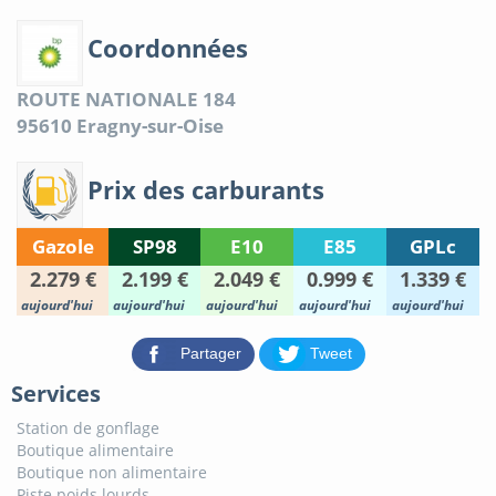
Coordonnées
ROUTE NATIONALE 184
95610
Eragny-sur-Oise
Prix des carburants
Gazole
SP98
E10
E85
GPLc
2.279 €
2.199 €
2.049 €
0.999 €
1.339 €
aujourd'hui
aujourd'hui
aujourd'hui
aujourd'hui
aujourd'hui
Partager
Tweet
Services
Station de gonflage
Boutique alimentaire
Boutique non alimentaire
Piste poids lourds