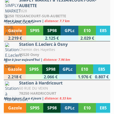
SIMPLY MARKET à TESSANCOURT-SUR-
AUBETTE
rd28
78250 TESSANCOURT-SUR-AUBETTE
Mise à jour: il y a 4 jours
|
distance: 7.7 km
Gazole
SP95
SP98
GPLc
E10
E85
2.219 €
2.125 €
2.029 €
Station E.Leclerc à Osny
Chemin des Hayettes
95520 Osny
Mise à jour aujourd'hui
|
distance: 7.96 km
Gazole
SP95
SP98
GPLc
E10
E85
2.218 €
2.066 €
1.976 €
0.807 €
Station à Hardricourt
60 RUE DU VEXIN
78250 HARDRICOURT
Mise à jour: il y a 4 jours
|
distance: 8.33 km
Gazole
SP95
SP98
GPLc
E10
E85