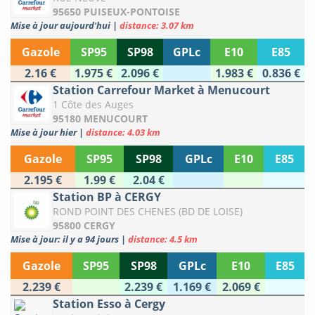
95650 PUISEUX-PONTOISE
Mise à jour aujourd'hui
|
distance: 3.07 km
Gazole
SP95
SP98
GPLc
E10
E85
2.16 €
1.975 €
2.096 €
1.983 €
0.836 €
Station Carrefour Market à Menucourt
1 Côte des Auges
95180 MENUCOURT
Mise à jour hier
|
distance: 4.03 km
Gazole
SP95
SP98
GPLc
E10
E85
2.195 €
1.99 €
2.04 €
Station BP à CERGY
ROND POINT DES CHENES (BD DE LOISE)
95800 CERGY
Mise à jour: il y a 94 jours
|
distance: 4.5 km
Gazole
SP95
SP98
GPLc
E10
E85
2.239 €
2.239 €
1.169 €
2.069 €
Station Esso à Cergy