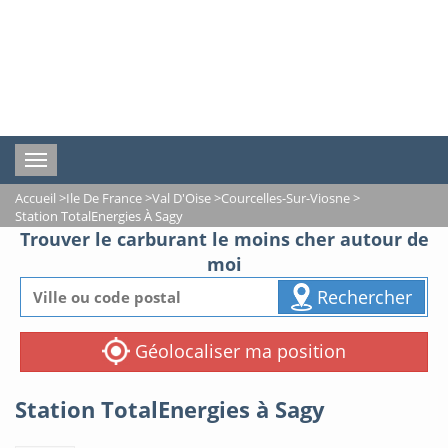
Toggle
navigation
Accueil
>
Ile De France
>
Val D'Oise
>
Courcelles-Sur-Viosne
>
Station TotalEnergies À Sagy
Trouver le carburant le moins cher autour de
moi
Rechercher
Géolocaliser ma position
Station TotalEnergies à Sagy