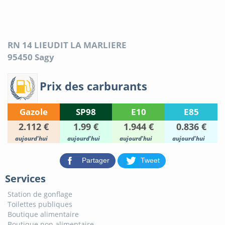
RN 14 LIEUDIT LA MARLIERE
95450
Sagy
Prix des carburants
Gazole
SP98
E10
E85
2.112 €
1.99 €
1.944 €
0.836 €
aujourd'hui
aujourd'hui
aujourd'hui
aujourd'hui
Partager
Tweet
Services
Station de gonflage
Toilettes publiques
Boutique alimentaire
Boutique non alimentaire