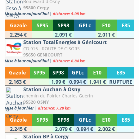
Boulevard d'Osny
95800 Cergy
Mise à jour aujourd'hui
|
distance: 5.08 km
Gazole
SP95
SP98
GPLc
E10
E85
2.254 €
2.091 €
2.011 €
Station TotalEnergies à Génicourt
CD 916 - ROUTE DE GISORS
95650 GENICOURT
Mise à jour aujourd'hui
|
distance: 6.84 km
Gazole
SP95
SP98
GPLc
E10
E85
2.163 €
1.99 €
0.994 €
1.941 €
RUPTURE
Station Auchan à Osny
chemin du Poirier Charles Guérin
95520 OSNY
Mise à jour hier
|
distance: 7.28 km
Gazole
SP95
SP98
GPLc
E10
E85
2.245 €
2.079 €
0.994 €
2.002 €
Station BP à Cergy