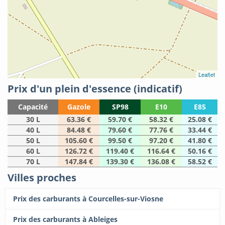
Leaflet
Prix d'un plein d'essence (indicatif)
Capacité
Gazole
SP98
E10
E85
30 L
63.36 €
59.70 €
58.32 €
25.08 €
40 L
84.48 €
79.60 €
77.76 €
33.44 €
50 L
105.60 €
99.50 €
97.20 €
41.80 €
60 L
126.72 €
119.40 €
116.64 €
50.16 €
70 L
147.84 €
139.30 €
136.08 €
58.52 €
Villes proches
Prix des carburants à Courcelles-sur-Viosne
Prix des carburants à Ableiges