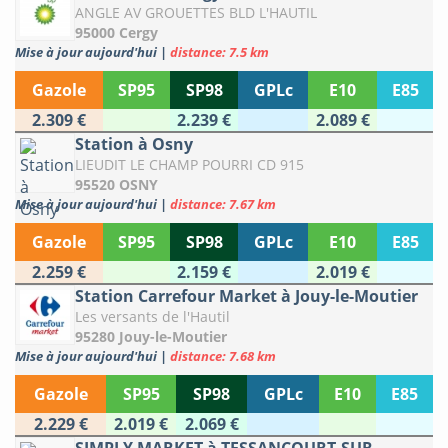
ANGLE AV GROUETTES BLD L'HAUTIL
95000 Cergy
Mise à jour aujourd'hui
|
distance: 7.5 km
Gazole
SP95
SP98
GPLc
E10
E85
2.309 €
2.239 €
2.089 €
Station à Osny
LIEUDIT LE CHAMP POURRI CD 915
95520 OSNY
Mise à jour aujourd'hui
|
distance: 7.67 km
Gazole
SP95
SP98
GPLc
E10
E85
2.259 €
2.159 €
2.019 €
Station Carrefour Market à Jouy-le-Moutier
Les versants de l'Hautil
95280 Jouy-le-Moutier
Mise à jour aujourd'hui
|
distance: 7.68 km
Gazole
SP95
SP98
GPLc
E10
E85
2.229 €
2.019 €
2.069 €