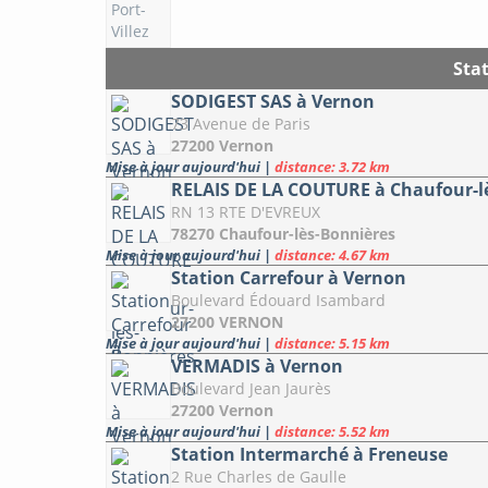
Sta
SODIGEST SAS à Vernon
73 Avenue de Paris
27200 Vernon
Mise à jour aujourd'hui
|
distance: 3.72 km
RELAIS DE LA COUTURE à Chaufour-l
RN 13 RTE D'EVREUX
78270 Chaufour-lès-Bonnières
Mise à jour aujourd'hui
|
distance: 4.67 km
Station Carrefour à Vernon
Boulevard Édouard Isambard
27200 VERNON
Mise à jour aujourd'hui
|
distance: 5.15 km
VERMADIS à Vernon
Boulevard Jean Jaurès
27200 Vernon
Mise à jour aujourd'hui
|
distance: 5.52 km
Station Intermarché à Freneuse
2 Rue Charles de Gaulle