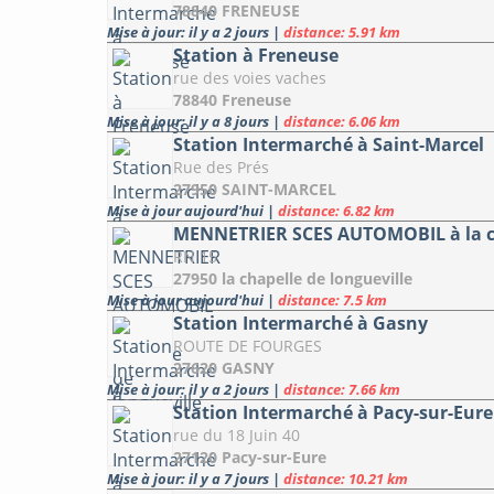
78840 FRENEUSE
Mise à jour: il y a 2 jours
|
distance: 5.91 km
Station à Freneuse
rue des voies vaches
78840 Freneuse
Mise à jour: il y a 8 jours
|
distance: 6.06 km
Station Intermarché à Saint-Marcel
Rue des Prés
27950 SAINT-MARCEL
Mise à jour aujourd'hui
|
distance: 6.82 km
MENNETRIER SCES AUTOMOBIL à la ch
RN 15
27950 la chapelle de longueville
Mise à jour aujourd'hui
|
distance: 7.5 km
Station Intermarché à Gasny
ROUTE DE FOURGES
27620 GASNY
Mise à jour: il y a 2 jours
|
distance: 7.66 km
Station Intermarché à Pacy-sur-Eure
rue du 18 Juin 40
27120 Pacy-sur-Eure
Mise à jour: il y a 7 jours
|
distance: 10.21 km