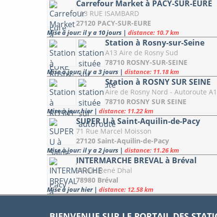
Carrefour Market à PACY-SUR-EURE
113 RUE ISAMBARD
27120 PACY-SUR-EURE
Mise à jour: il y a 10 jours
|
distance: 10.7 km
Station à Rosny-sur-Seine
A13 Aire de Rosny Sud
78710 ROSNY-SUR-SEINE
Mise à jour: il y a 3 jours
|
distance: 11.18 km
Station à ROSNY SUR SEINE
Aire de Rosny Nord - Autoroute A1
78710 ROSNY SUR SEINE
Mise à jour hier
|
distance: 11.22 km
SUPER U à Saint-Aquilin-de-Pacy
71 Rue Marcel Moisson
27120 Saint-Aquilin-de-Pacy
Mise à jour: il y a 2 jours
|
distance: 11.26 km
INTERMARCHE BREVAL à Bréval
31 rue René Dhal
78980 Bréval
Mise à jour hier
|
distance: 12.58 km
BIENVENUE SUR LE PORTAIL DES STAT