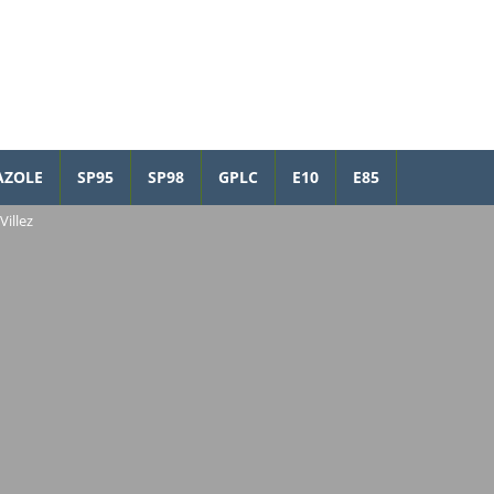
AZOLE
SP95
SP98
GPLC
E10
E85
Villez