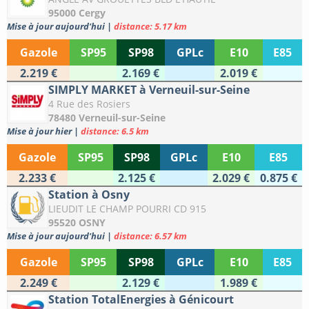
95000 Cergy
Mise à jour aujourd'hui
|
distance: 5.17 km
Gazole
SP95
SP98
GPLc
E10
E85
2.219 €
2.169 €
2.019 €
SIMPLY MARKET à Verneuil-sur-Seine
4 Rue des Rosiers
78480 Verneuil-sur-Seine
Mise à jour hier
|
distance: 6.5 km
Gazole
SP95
SP98
GPLc
E10
E85
2.233 €
2.125 €
2.029 €
0.875 €
Station à Osny
LIEUDIT LE CHAMP POURRI CD 915
95520 OSNY
Mise à jour aujourd'hui
|
distance: 6.57 km
Gazole
SP95
SP98
GPLc
E10
E85
2.249 €
2.129 €
1.989 €
Station TotalEnergies à Génicourt