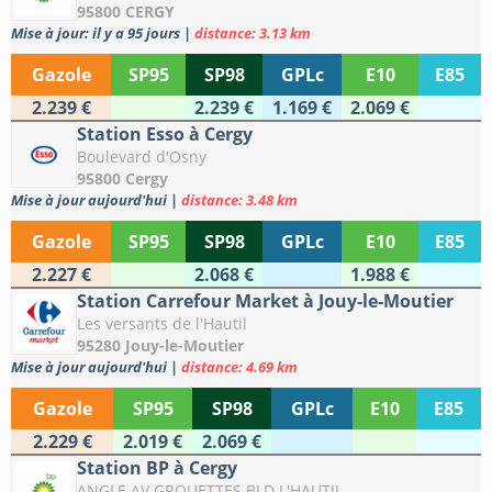
95800 CERGY
Mise à jour: il y a 95 jours
|
distance: 3.13 km
Gazole
SP95
SP98
GPLc
E10
E85
2.239 €
2.239 €
1.169 €
2.069 €
Station Esso à Cergy
Boulevard d'Osny
95800 Cergy
Mise à jour aujourd'hui
|
distance: 3.48 km
Gazole
SP95
SP98
GPLc
E10
E85
2.227 €
2.068 €
1.988 €
Station Carrefour Market à Jouy-le-Moutier
Les versants de l'Hautil
95280 Jouy-le-Moutier
Mise à jour aujourd'hui
|
distance: 4.69 km
Gazole
SP95
SP98
GPLc
E10
E85
2.229 €
2.019 €
2.069 €
Station BP à Cergy
ANGLE AV GROUETTES BLD L'HAUTIL