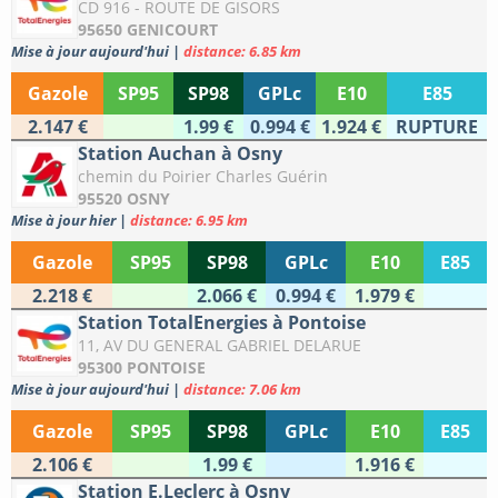
CD 916 - ROUTE DE GISORS
95650 GENICOURT
Mise à jour aujourd'hui
|
distance: 6.85 km
Gazole
SP95
SP98
GPLc
E10
E85
2.147 €
1.99 €
0.994 €
1.924 €
RUPTURE
Station Auchan à Osny
chemin du Poirier Charles Guérin
95520 OSNY
Mise à jour hier
|
distance: 6.95 km
Gazole
SP95
SP98
GPLc
E10
E85
2.218 €
2.066 €
0.994 €
1.979 €
Station TotalEnergies à Pontoise
11, AV DU GENERAL GABRIEL DELARUE
95300 PONTOISE
Mise à jour aujourd'hui
|
distance: 7.06 km
Gazole
SP95
SP98
GPLc
E10
E85
2.106 €
1.99 €
1.916 €
Station E.Leclerc à Osny