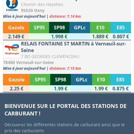
Chemin des Hayettes
95520 Osny
Mise à jour aujourd'hui
|
distance: 7.14 km
Gazole
SP95
SP98
GPLc
E10
E85
2.149 €
1.998 €
1.889 €
0.807 €
RELAIS FONTAINE ST MARTIN à Verneuil-sur-
Seine
7 BD GEORGES CLEMENCEAU
78480 Verneuil-sur-Seine
Mise à jour aujourd'hui
|
distance: 7.15 km
Gazole
SP95
SP98
GPLc
E10
E85
2.25 €
1.99 €
1.99 €
0.875 €
BIENVENUE SUR LE PORTAIL DES STATIONS DE
CARBURANT !
Découvrez les différentes stations de carburant ainsi que le
prix des carburants