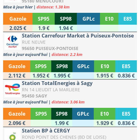
95180 MENUCOURT
Mise à jour hier
|
distance: 1.38 km
Gazole
SP95
SP98
GPLc
E10
E85
2.025 €
1.9 €
1.94 €
Station Carrefour Market à Puiseux-Pontoise
RUE NEUVE
95650 PUISEUX-PONTOISE
Mise à jour aujourd'hui
|
distance: 2.2 km
Gazole
SP95
SP98
GPLc
E10
E85
2.112 €
1.952 €
1.995 €
1.915 €
0.836 €
Station TotalEnergies à Sagy
RN 14 LIEUDIT LA MARLIERE
95450 SAGY
Mise à jour aujourd'hui
|
distance: 3.06 km
Gazole
SP95
SP98
GPLc
E10
E85
2.096 €
1.99 €
1.929 €
0.836 €
Station BP à CERGY
ROND POINT DES CHENES (BD DE LOISE)