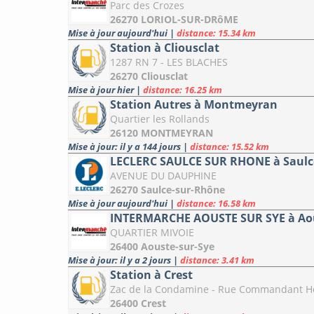
Parc des Crozes
26270 LORIOL-SUR-DRôME
Mise à jour aujourd'hui
|
distance: 15.34 km
Station à Cliousclat
1287 RN 7 - LES BLACHES
26270 Cliousclat
Mise à jour hier
|
distance: 16.25 km
Station Autres à Montmeyran
Quartier les Rollands
26120 MONTMEYRAN
Mise à jour: il y a 144 jours
|
distance: 15.52 km
LECLERC SAULCE SUR RHONE à Saulc
AVENUE DU DAUPHINE
26270 Saulce-sur-Rhône
Mise à jour aujourd'hui
|
distance: 16.58 km
INTERMARCHE AOUSTE SUR SYE à Aou
QUARTIER MIVOIE
26400 Aouste-sur-Sye
Mise à jour: il y a 2 jours
|
distance: 3.41 km
Station à Crest
Zac de la Condamine - Rue Commandant Hé
26400 Crest