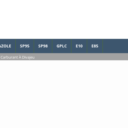
AZOLE
SP95
SP98
GPLC
E10
E85
 Carburant À Divajeu