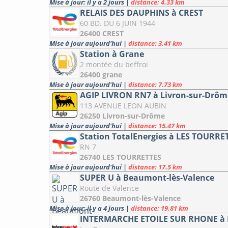
Mise à jour: il y a 2 jours
|
distance: 4.33 km
RELAIS DES DAUPHINS à CREST
60 BD. DU 6 JUIN 1944
26400 CREST
Mise à jour aujourd'hui
|
distance: 3.41 km
Station à Grane
2 montée du beffroi
26400 grane
Mise à jour aujourd'hui
|
distance: 7.73 km
AGIP LIVRON RN7 à Livron-sur-Drôm
113 AVENUE LEON AUBIN
26250 Livron-sur-Drôme
Mise à jour aujourd'hui
|
distance: 15.47 km
Station TotalEnergies à LES TOURRE
RN 7
26740 LES TOURRETTES
Mise à jour aujourd'hui
|
distance: 17.5 km
SUPER U à Beaumont-lès-Valence
Route de Valence
26760 Beaumont-lès-Valence
Mise à jour: il y a 4 jours
|
distance: 19.81 km
INTERMARCHE ETOILE SUR RHONE à 