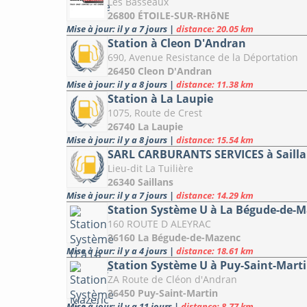
Les Basseaux
26800 ÉTOILE-SUR-RHôNE
Mise à jour: il y a 7 jours
|
distance: 20.05 km
Station à Cleon D'Andran
690, Avenue Resistance de la Déportation
26450 Cleon D'Andran
Mise à jour: il y a 8 jours
|
distance: 11.38 km
Station à La Laupie
1075, Route de Crest
26740 La Laupie
Mise à jour: il y a 8 jours
|
distance: 15.54 km
SARL CARBURANTS SERVICES à Saill
Lieu-dit La Tuilière
26340 Saillans
Mise à jour: il y a 7 jours
|
distance: 14.29 km
Station Système U à La Bégude-de-
160 ROUTE D ALEYRAC
26160 La Bégude-de-Mazenc
Mise à jour: il y a 4 jours
|
distance: 18.61 km
Station Système U à Puy-Saint-Mart
ZA Route de Cléon d'Andran
26450 Puy-Saint-Martin
Mise à jour: il y a 11 jours
|
distance: 8.77 km