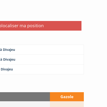
i
localiser ma position
 à Divajeu
 à Divajeu
 Divajeu
Gazole