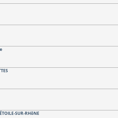
e
TTES
ÉTOILE-SUR-RHôNE