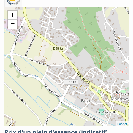
+
−
Leaflet
Prix d'un plein d'essence (indicatif)