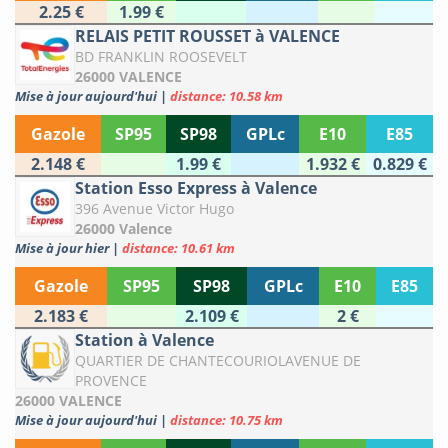
2.25 €
1.99 €
RELAIS PETIT ROUSSET à VALENCE
BD FRANKLIN ROOSEVELT
26000 VALENCE
Mise à jour aujourd'hui
|
distance: 10.58 km
Gazole
SP95
SP98
GPLc
E10
E85
2.148 €
1.99 €
1.932 €
0.829 €
Station Esso Express à Valence
396 Avenue Victor Hugo
26000 Valence
Mise à jour hier
|
distance: 10.61 km
Gazole
SP95
SP98
GPLc
E10
E85
2.183 €
2.109 €
2 €
Station à Valence
QUARTIER DE CHANTECOURIOLAVENUE DE
PROVENCE
26000 VALENCE
Mise à jour aujourd'hui
|
distance: 10.75 km