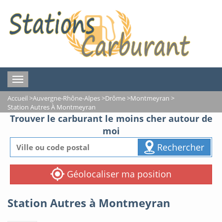
Toggle
navigation
Accueil
>
Auvergne-Rhône-Alpes
>
Drôme
>
Montmeyran
>
Station Autres À Montmeyran
Trouver le carburant le moins cher autour de
moi
Rechercher
Géolocaliser ma position
Station Autres à Montmeyran