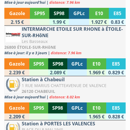
Mise à jour aujourd'hui
|
distance: 7.96 km
Gazole
SP95
SP98
GPLc
E10
E85
2.15 €
1.99 €
1.927 €
0.83 €
INTERMARCHE ETOILE SUR RHONE à ÉTOILE-
SUR-RHôNE
Les Basseaux
26800 ÉTOILE-SUR-RHôNE
Mise à jour: il y a 3 jours
|
distance: 7.96 km
Gazole
SP95
SP98
GPLc
E10
E85
2.239 €
2.089 €
1.969 €
0.829 €
Station à Chabeuil
1 RUE MARIUS CHATTEAVENUE DE VALENCE
26120 CHABEUIL
Mise à jour aujourd'hui
|
distance: 8.02 km
Gazole
SP95
SP98
GPLc
E10
E85
2.209 €
1.965 €
0.828 €
Station à PORTES LES VALENCES
PLACE DU 8 MAI 1945