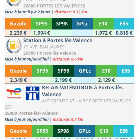
26800 PORTES LES VALENCES
Mise à jour: il y a 2 jours
|
distance: 8.32 km
Gazole
SP95
SP98
GPLc
E10
E85
2.239 €
1.994 €
1.972 €
0.819 €
Station à Portes-lès-Valence
15 AVE JEAN JAURES
26800 Portes-lès-valence
Mise à jour aujourd'hui
|
distance: 8.6 km
Gazole
SP95
SP98
GPLc
E10
E85
2.349 €
2.199 €
2.129 €
RELAIS VALENTINOIS à Portes-lès-
Valence
AUTOROUTE A7 - AIRE PORTE LES VALENCE
EST
26800 Portes-lès-Valence
Mise à jour aujourd'hui
|
distance: 8.7 km
Gazole
SP95
SP98
GPLc
E10
E85