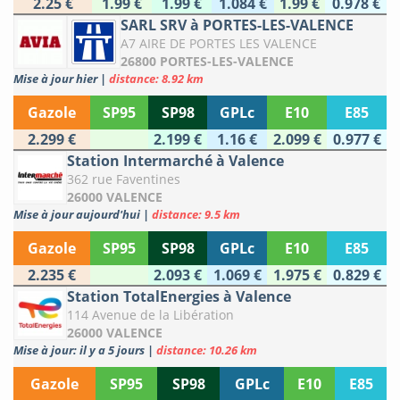
2.25 €
1.99 €
1.99 €
1.084 €
1.99 €
0.978 €
SARL SRV à PORTES-LES-VALENCE
A7 AIRE DE PORTES LES VALENCE
26800 PORTES-LES-VALENCE
Mise à jour hier
|
distance: 8.92 km
Gazole
SP95
SP98
GPLc
E10
E85
2.299 €
2.199 €
1.16 €
2.099 €
0.977 €
Station Intermarché à Valence
362 rue Faventines
26000 VALENCE
Mise à jour aujourd'hui
|
distance: 9.5 km
Gazole
SP95
SP98
GPLc
E10
E85
2.235 €
2.093 €
1.069 €
1.975 €
0.829 €
Station TotalEnergies à Valence
114 Avenue de la Libération
26000 VALENCE
Mise à jour: il y a 5 jours
|
distance: 10.26 km
Gazole
SP95
SP98
GPLc
E10
E85