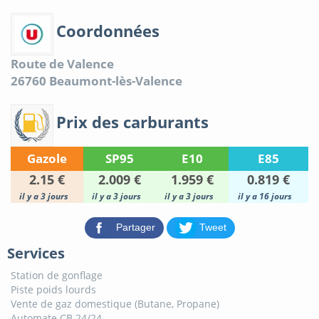
Coordonnées
Route de Valence
26760
Beaumont-lès-Valence
Prix des carburants
Gazole
SP95
E10
E85
2.15 €
2.009 €
1.959 €
0.819 €
il y a 3 jours
il y a 3 jours
il y a 3 jours
il y a 16 jours
Partager
Tweet
Services
Station de gonflage
Piste poids lourds
Vente de gaz domestique (Butane, Propane)
Automate CB 24/24