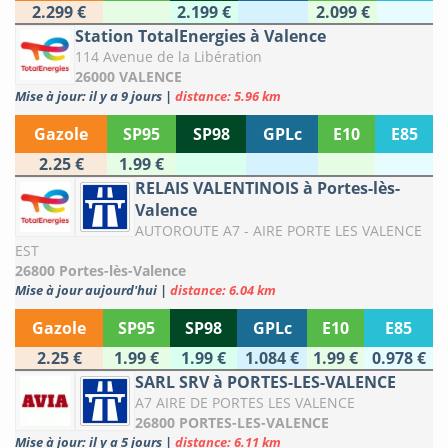
2.299 €
2.199 €
2.099 €
Station TotalEnergies à Valence
114 Avenue de la Libération
26000 VALENCE
Mise à jour: il y a 9 jours
|
distance: 5.96 km
Gazole
SP95
SP98
GPLc
E10
E85
2.25 €
1.99 €
RELAIS VALENTINOIS à Portes-lès-
Valence
AUTOROUTE A7 - AIRE PORTE LES VALENCE
EST
26800 Portes-lès-Valence
Mise à jour aujourd'hui
|
distance: 6.04 km
Gazole
SP95
SP98
GPLc
E10
E85
2.25 €
1.99 €
1.99 €
1.084 €
1.99 €
0.978 €
SARL SRV à PORTES-LES-VALENCE
A7 AIRE DE PORTES LES VALENCE
26800 PORTES-LES-VALENCE
Mise à jour: il y a 5 jours
|
distance: 6.11 km