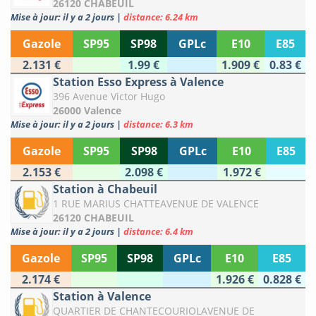
26120 CHABEUIL
Mise à jour: il y a 2 jours
|
distance: 6.24 km
Gazole
SP95
SP98
GPLc
E10
E85
2.131 €
1.99 €
1.909 €
0.83 €
Station Esso Express à Valence
396 Avenue Victor Hugo
26000 Valence
Mise à jour: il y a 2 jours
|
distance: 6.3 km
Gazole
SP95
SP98
GPLc
E10
E85
2.153 €
2.098 €
1.972 €
Station à Chabeuil
1 RUE MARIUS CHATTEAVENUE DE VALENCE
26120 CHABEUIL
Mise à jour: il y a 2 jours
|
distance: 6.4 km
Gazole
SP95
SP98
GPLc
E10
E85
2.174 €
1.926 €
0.828 €
Station à Valence
QUARTIER DE CHANTECOURIOLAVENUE DE