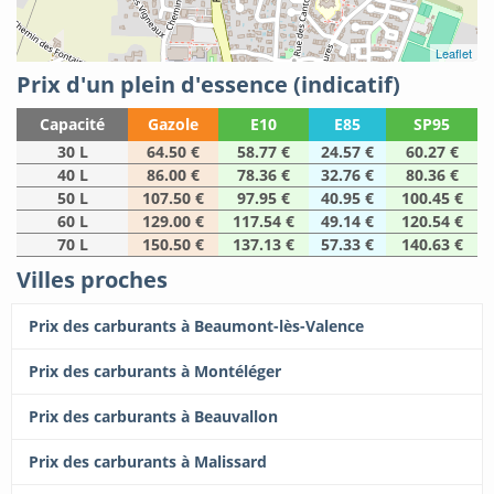
Leaflet
Prix d'un plein d'essence (indicatif)
Capacité
Gazole
E10
E85
SP95
30 L
64.50 €
58.77 €
24.57 €
60.27 €
40 L
86.00 €
78.36 €
32.76 €
80.36 €
50 L
107.50 €
97.95 €
40.95 €
100.45 €
60 L
129.00 €
117.54 €
49.14 €
120.54 €
70 L
150.50 €
137.13 €
57.33 €
140.63 €
Villes proches
Prix des carburants à Beaumont-lès-Valence
Prix des carburants à Montéléger
Prix des carburants à Beauvallon
Prix des carburants à Malissard