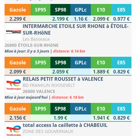
Gazole
SP95
SP98
GPLc
E10
E85
2.299 €
2.199 €
1.16 €
2.099 €
0.977 €
INTERMARCHE ETOILE SUR RHONE à ÉTOILE-
SUR-RHôNE
Les Basseaux
26800 ÉTOILE-SUR-RHôNE
Mise à jour: il y a 3 jours
|
distance: 6.14 km
Gazole
SP95
SP98
GPLc
E10
E85
2.099 €
2.059 €
1.889 €
0.829 €
RELAIS PETIT ROUSSET à VALENCE
BD FRANKLIN ROOSEVELT
26000 VALENCE
Mise à jour aujourd'hui
|
distance: 6.18 km
Gazole
SP95
SP98
GPLc
E10
E85
2.156 €
1.99 €
1.941 €
0.829 €
total access la caillette à CHABEUIL
ZONE DES GOUVERNAUX