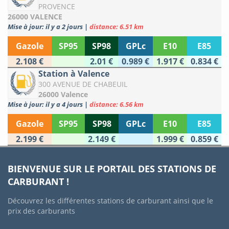
PROVENCE
26000 VALENCE
Mise à jour: il y a 2 jours
|
distance: 6.51 km
Gazole
SP95
SP98
GPLc
E10
E85
2.108 €
2.01 €
0.989 €
1.917 €
0.834 €
Station à Valence
300 AVENUE DE CHABEUIL
26000 Valence
Mise à jour: il y a 4 jours
|
distance: 6.56 km
Gazole
SP95
SP98
GPLc
E10
E85
2.199 €
2.149 €
1.999 €
0.859 €
BIENVENUE SUR LE PORTAIL DES STATIONS DE
CARBURANT !
Découvrez les différentes stations de carburant ainsi que le
prix des carburants