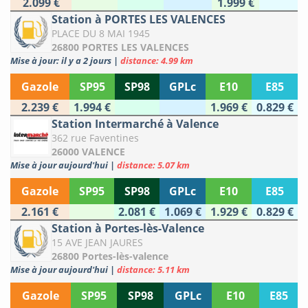
2.099 €
1.999 €
Station à PORTES LES VALENCES
PLACE DU 8 MAI 1945
26800 PORTES LES VALENCES
Mise à jour: il y a 2 jours
|
distance: 4.99 km
Gazole
SP95
SP98
GPLc
E10
E85
2.239 €
1.994 €
1.969 €
0.829 €
Station Intermarché à Valence
362 rue Faventines
26000 VALENCE
Mise à jour aujourd'hui
|
distance: 5.07 km
Gazole
SP95
SP98
GPLc
E10
E85
2.161 €
2.081 €
1.069 €
1.929 €
0.829 €
Station à Portes-lès-Valence
15 AVE JEAN JAURES
26800 Portes-lès-valence
Mise à jour aujourd'hui
|
distance: 5.11 km
Gazole
SP95
SP98
GPLc
E10
E85