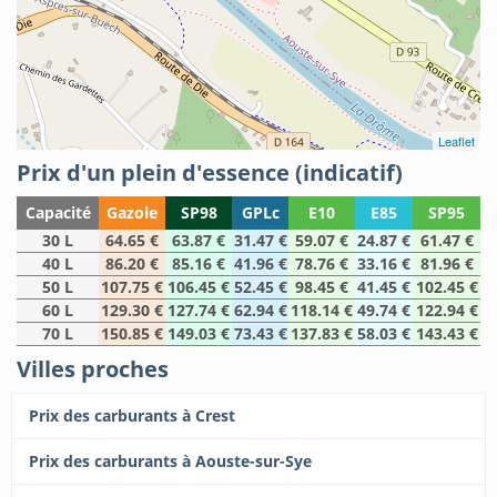
Leaflet
Prix d'un plein d'essence (indicatif)
Capacité
Gazole
SP98
GPLc
E10
E85
SP95
30 L
64.65 €
63.87 €
31.47 €
59.07 €
24.87 €
61.47 €
40 L
86.20 €
85.16 €
41.96 €
78.76 €
33.16 €
81.96 €
50 L
107.75 €
106.45 €
52.45 €
98.45 €
41.45 €
102.45 €
60 L
129.30 €
127.74 €
62.94 €
118.14 €
49.74 €
122.94 €
70 L
150.85 €
149.03 €
73.43 €
137.83 €
58.03 €
143.43 €
Villes proches
Prix des carburants à Crest
Prix des carburants à Aouste-sur-Sye