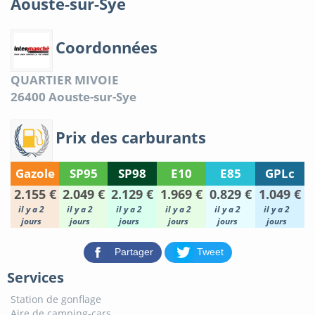
Aouste-sur-Sye
Coordonnées
QUARTIER MIVOIE
26400
Aouste-sur-Sye
Prix des carburants
Gazole
SP95
SP98
E10
E85
GPLc
2.155 €
2.049 €
2.129 €
1.969 €
0.829 €
1.049 €
il y a 2
il y a 2
il y a 2
il y a 2
il y a 2
il y a 2
jours
jours
jours
jours
jours
jours
Partager
Tweet
Services
Station de gonflage
Aire de camping-cars