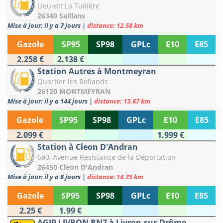
Lieu-dit La Tuilière
26340 Saillans
Mise à jour: il y a 7 jours
|
distance: 12.58 km
Gazole
SP95
SP98
GPLc
E10
E85
2.258 €
2.138 €
Station Autres à Montmeyran
Quartier les Rollands
26120 MONTMEYRAN
Mise à jour: il y a 144 jours
|
distance: 13.67 km
Gazole
SP95
SP98
GPLc
E10
E85
2.099 €
1.999 €
Station à Cleon D'Andran
690, Avenue Resistance de la Déportation
26450 Cleon D'Andran
Mise à jour: il y a 8 jours
|
distance: 14.75 km
Gazole
SP95
SP98
GPLc
E10
E85
2.25 €
1.99 €
AGIP LIVRON RN7 à Livron-sur-Drôme