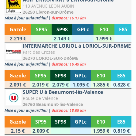
113 AVENUE LEON AUBIN
26250 Livron-sur-Drôme
Mise à jour aujourd'hui
|
distance: 16.17 km
Gazole
SP95
SP98
GPLc
E10
E85
2.219 €
2.149 €
1.999 €
INTERMARCHE LORIOL à LORIOL-SUR-DRôME
Parc des Crozes
26270 LORIOL-SUR-DRôME
Mise à jour aujourd'hui
|
distance: 16.49 km
Gazole
SP95
SP98
GPLc
E10
E85
2.091 €
2.019 €
2.079 €
1.095 €
1.885 €
0.828 €
SUPER U à Beaumont-lès-Valence
Route de Valence
26760 Beaumont-lès-Valence
Mise à jour aujourd'hui
|
distance: 18.09 km
Gazole
SP95
SP98
GPLc
E10
E85
2.15 €
2.009 €
1.959 €
0.819 €