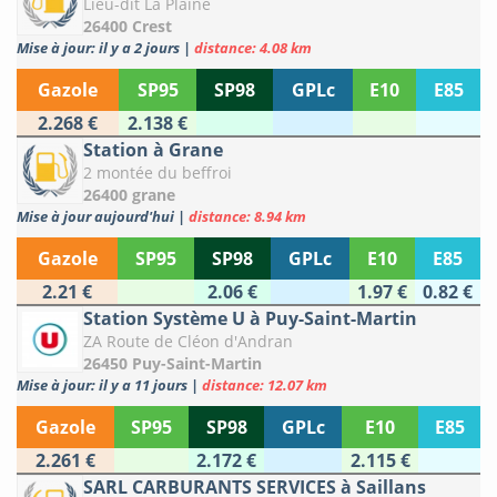
Lieu-dit La Plaine
26400 Crest
Mise à jour: il y a 2 jours
|
distance: 4.08 km
Gazole
SP95
SP98
GPLc
E10
E85
2.268 €
2.138 €
Station à Grane
2 montée du beffroi
26400 grane
Mise à jour aujourd'hui
|
distance: 8.94 km
Gazole
SP95
SP98
GPLc
E10
E85
2.21 €
2.06 €
1.97 €
0.82 €
Station Système U à Puy-Saint-Martin
ZA Route de Cléon d'Andran
26450 Puy-Saint-Martin
Mise à jour: il y a 11 jours
|
distance: 12.07 km
Gazole
SP95
SP98
GPLc
E10
E85
2.261 €
2.172 €
2.115 €
SARL CARBURANTS SERVICES à Saillans