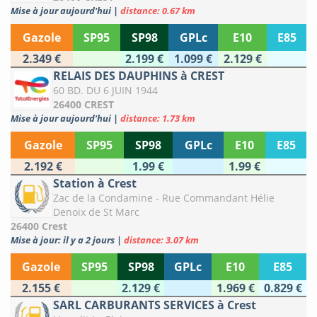
Mise à jour aujourd'hui
|
distance: 0.67 km
Gazole
SP95
SP98
GPLc
E10
E85
2.349 €
2.199 €
1.099 €
2.129 €
RELAIS DES DAUPHINS à CREST
60 BD. DU 6 JUIN 1944
26400 CREST
Mise à jour aujourd'hui
|
distance: 1.73 km
Gazole
SP95
SP98
GPLc
E10
E85
2.192 €
1.99 €
1.99 €
Station à Crest
Zac de la Condamine - Rue Commandant Hélie
Denoix de St Marc
26400 Crest
Mise à jour: il y a 2 jours
|
distance: 3.07 km
Gazole
SP95
SP98
GPLc
E10
E85
2.155 €
2.129 €
1.969 €
0.829 €
SARL CARBURANTS SERVICES à Crest