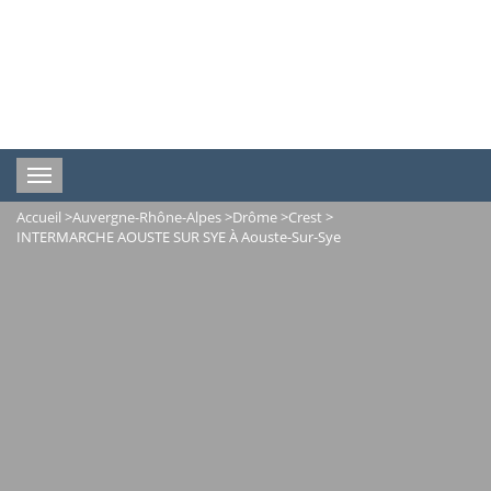
Toggle
navigation
Accueil
>
Auvergne-Rhône-Alpes
>
Drôme
>
Crest
>
INTERMARCHE AOUSTE SUR SYE À Aouste-Sur-Sye