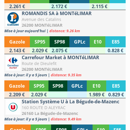
2.261 €
2.172 €
2.115 €
ROMANDIS SA à MONTéLIMAR
Avenue des Catalins
26200 MONTéLIMAR
Mise à jour aujourd'hui
|
distance: 9.26 km
Gazole
SP95
SP98
GPLc
E10
E85
2.143 €
2.029 €
2.075 €
0.828 €
Carrefour Market à MONTéLIMAR
Route de Dieulefit
26200 MONTéLIMAR
Mise à jour: il y a 5 jours
|
distance: 9.35 km
Gazole
SP95
SP98
GPLc
E10
E85
2.209 €
2.029 €
1.989 €
0.829 €
Station Système U à La Bégude-de-Mazenc
160 ROUTE D ALEYRAC
26160 La Bégude-de-Mazenc
Mise à jour: il y a 5 jours
|
distance: 9.49 km