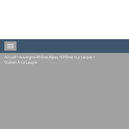
Toggle
navigation
Accueil
>
Auvergne-Rhône-Alpes
>
Drôme
>
La Laupie
>
Station À La Laupie