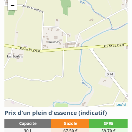
−
Leaflet
Prix d'un plein d'essence (indicatif)
Capacité
Gazole
SP95
30 L
67.50 €
59.70 €