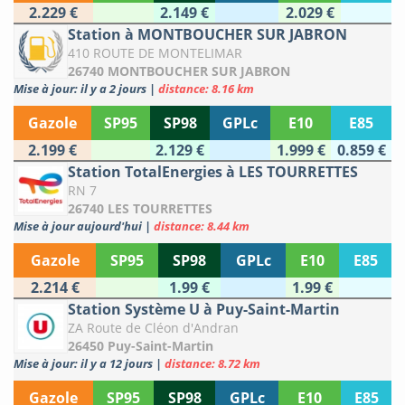
2.229 €
2.149 €
2.029 €
Station à MONTBOUCHER SUR JABRON
410 ROUTE DE MONTELIMAR
26740 MONTBOUCHER SUR JABRON
Mise à jour: il y a 2 jours
|
distance: 8.16 km
Gazole
SP95
SP98
GPLc
E10
E85
2.199 €
2.129 €
1.999 €
0.859 €
Station TotalEnergies à LES TOURRETTES
RN 7
26740 LES TOURRETTES
Mise à jour aujourd'hui
|
distance: 8.44 km
Gazole
SP95
SP98
GPLc
E10
E85
2.214 €
1.99 €
1.99 €
Station Système U à Puy-Saint-Martin
ZA Route de Cléon d'Andran
26450 Puy-Saint-Martin
Mise à jour: il y a 12 jours
|
distance: 8.72 km
Gazole
SP95
SP98
GPLc
E10
E85