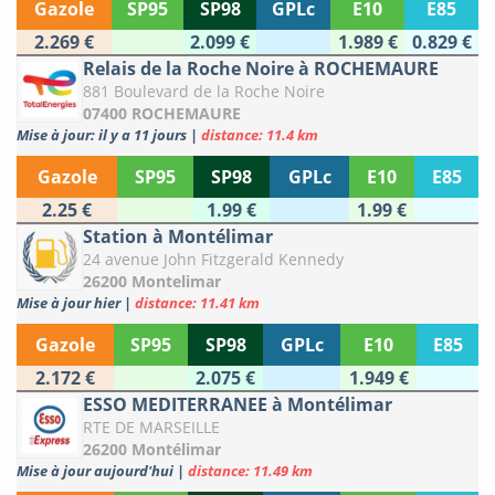
Gazole
SP95
SP98
GPLc
E10
E85
2.269 €
2.099 €
1.989 €
0.829 €
Relais de la Roche Noire à ROCHEMAURE
881 Boulevard de la Roche Noire
07400 ROCHEMAURE
Mise à jour: il y a 11 jours
|
distance: 11.4 km
Gazole
SP95
SP98
GPLc
E10
E85
2.25 €
1.99 €
1.99 €
Station à Montélimar
24 avenue John Fitzgerald Kennedy
26200 Montelimar
Mise à jour hier
|
distance: 11.41 km
Gazole
SP95
SP98
GPLc
E10
E85
2.172 €
2.075 €
1.949 €
ESSO MEDITERRANEE à Montélimar
RTE DE MARSEILLE
26200 Montélimar
Mise à jour aujourd'hui
|
distance: 11.49 km