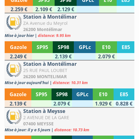
Gazole
SP95
SP98
GPLc
E10
E85
2.259 €
2.109 €
2.129 €
Station à Montélimar
ZA Avenue du Meyrol
26200 Montélimar
Mise à jour hier
|
distance: 9.95 km
Gazole
SP95
SP98
GPLc
E10
E85
2.249 €
2.139 €
2.079 €
Station à Montélimar
25 RUE PAUL LOUBET
26200 MONTELIMAR
Mise à jour aujourd'hui
|
distance: 10.31 km
Gazole
SP95
SP98
GPLc
E10
E85
2.139 €
2.079 €
1.929 €
0.828 €
Station à Meysse
2 AVENUE DE LA GARE
07400 MEYSSE
Mise à jour: il y a 5 jours
|
distance: 10.73 km