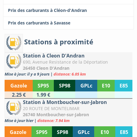
Prix des carburants à Cléon-d'Andran
Prix des carburants à Savasse
Stations à proximité
Station à Cleon D'Andran
690, Avenue Resistance de la Déportation
26450 Cleon D'Andran
Mise à jour: il y a 9 jours
|
distance: 6.05 km
Gazole
SP95
SP98
GPLc
E10
E85
2.25 €
1.99 €
Station à Montboucher-sur-Jabron
20 ROUTE DE MONTELIMAR
26740 Montboucher-sur-Jabron
Mise à jour hier
|
distance: 7.94 km
Gazole
SP95
SP98
GPLc
E10
E85