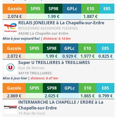
Gazole
SP95
SP98
GPLc
E10
E85
2.074 €
1.99 €
1.887 €
RELAIS JONELIERE à La Chapelle-sur-Erdre
BOULEVARD ALEXANDRE FLEMING
44240 La Chapelle-sur-Erdre
Mise à jour aujourd'hui
|
distance: 6.14 km
Gazole
SP95
SP98
GPLc
E10
E85
2.072 €
1.99 €
0.929 €
1.977 €
0.825 €
Super U TREILLIERES à TREILLIèRES
Rue de Rennes
44119 TREILLIèRES
Mise à jour hier
|
distance: 6.47 km
Gazole
SP95
SP98
GPLc
E10
E85
2.069 €
2.025 €
1.865 €
0.799 €
INTERMARCHE LA CHAPELLE / ERDRE à La
Chapelle-sur-Erdre
15 Rue de Sucé