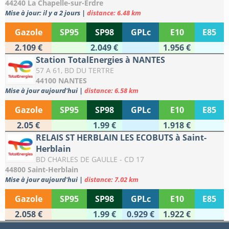
44240 La Chapelle-sur-Erdre
Mise à jour: il y a 2 jours
|
distance: 6.48 km
Gazole
SP95
SP98
GPLc
E10
E85
2.109 €
2.049 €
1.956 €
Station TotalEnergies à NANTES
57 A 61, BD DU TERTRE
44100 NANTES
Mise à jour aujourd'hui
|
distance: 6.58 km
Gazole
SP95
SP98
GPLc
E10
E85
2.05 €
1.99 €
1.918 €
RELAIS ST HERBLAIN LES ECOBUTS à Saint-
Herblain
BD CHARLES DE GAULLE - CD 17
44800 Saint-Herblain
Mise à jour aujourd'hui
|
distance: 7.02 km
Gazole
SP95
SP98
GPLc
E10
E85
2.058 €
1.99 €
0.929 €
1.922 €