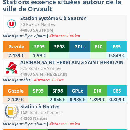
Stations essence situées autour de la
ville de Orvault
Station Système U à Sautron
20 Rue de Nantes
44880 SAUTRON
Mise à jour: il y a 2 jours
|
distance: 2.86 km
Gazole
SP95
SP98
GPLc
E10
E85
2.139 €
1.99 €
0.849 €
AUCHAN SAINT HERBLAIN à SAINT-HERBLAIN
325 Route de Vannes
44800 SAINT-HERBLAIN
Mise à jour hier
|
distance: 3.27 km
Gazole
SP95
SP98
GPLc
E10
E85
2.109 €
2.056 €
0.985 €
1.899 €
0.809 €
Station à Nantes
162 Route de Rennes
44300 Nantes
Mise à jour: il y a 3 jours
|
distance: 3.89 km