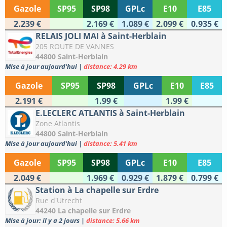
Gazole
SP95
SP98
GPLc
E10
E85
2.239 €
2.169 €
1.089 €
2.099 €
0.935 €
RELAIS JOLI MAI à Saint-Herblain
205 ROUTE DE VANNES
44800 Saint-Herblain
Mise à jour aujourd'hui
|
distance: 4.29 km
Gazole
SP95
SP98
GPLc
E10
E85
2.191 €
1.99 €
1.99 €
E.LECLERC ATLANTIS à Saint-Herblain
Zone Atlantis
44800 Saint-Herblain
Mise à jour aujourd'hui
|
distance: 5.41 km
Gazole
SP95
SP98
GPLc
E10
E85
2.049 €
1.969 €
0.929 €
1.879 €
0.799 €
Station à La chapelle sur Erdre
Rue d'Utrecht
44240 La chapelle sur Erdre
Mise à jour: il y a 2 jours
|
distance: 5.66 km