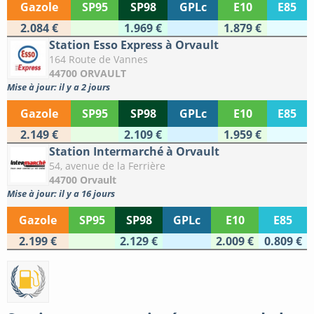
Gazole
SP95
SP98
GPLc
E10
E85
2.084 €
1.969 €
1.879 €
Station Esso Express à Orvault
164 Route de Vannes
44700 ORVAULT
Mise à jour: il y a 2 jours
Gazole
SP95
SP98
GPLc
E10
E85
2.149 €
2.109 €
1.959 €
Station Intermarché à Orvault
54, avenue de la Ferrière
44700 Orvault
Mise à jour: il y a 16 jours
Gazole
SP95
SP98
GPLc
E10
E85
2.199 €
2.129 €
2.009 €
0.809 €