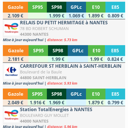
Gazole
SP95
SP98
GPLc
E10
E85
2.109 €
1.999 €
1.069 €
1.899 €
0.809 €
RELAIS DU PETIT HERMITAGE à NANTES
78 BD ROBERT SCHUMAN
44300 NANTES
Mise à jour aujourd'hui
|
distance: 5.73 km
Gazole
SP95
SP98
GPLc
E10
E85
2.181 €
1.99 €
1.99 €
0.824 €
CARREFOUR ST HERBLAIN à SAINT-HERBLAIN
Boulevard de la Baule
44800 SAINT-HERBLAIN
Mise à jour aujourd'hui
|
distance: 5.93 km
Gazole
SP95
SP98
GPLc
E10
E85
2.049 €
1.916 €
1.969 €
1.879 €
0.799 €
Station TotalEnergies à NANTES
BOULEVARD GUY MOLLET
44000 NANTES
Mise à jour aujourd'hui
|
distance: 5.96 km