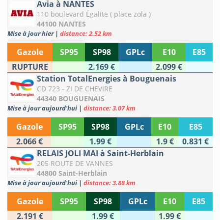
Avia à NANTES
110 boulevard Égalite ( place zola )
44100 NANTES
Mise à jour hier
|
distance: 2.52 km
Gazole
SP95
SP98
GPLc
E10
E85
RUPTURE
2.169 €
2.099 €
Station TotalEnergies à Bouguenais
CD 723 - ZI DE CHEVIRE
44340 BOUGUENAIS
Mise à jour aujourd'hui
|
distance: 3.07 km
Gazole
SP95
SP98
GPLc
E10
E85
2.066 €
1.99 €
1.9 €
0.831 €
RELAIS JOLI MAI à Saint-Herblain
205 ROUTE DE VANNES
44800 Saint-Herblain
Mise à jour aujourd'hui
|
distance: 3.88 km
Gazole
SP95
SP98
GPLc
E10
E85
2.191 €
1.99 €
1.99 €