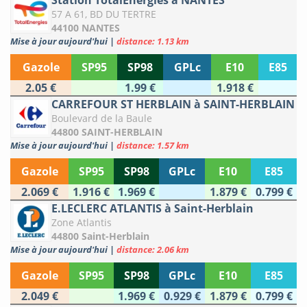
Station TotalEnergies à NANTES
57 A 61, BD DU TERTRE
44100 NANTES
Mise à jour aujourd'hui
|
distance: 1.13 km
Gazole
SP95
SP98
GPLc
E10
E85
2.05 €
1.99 €
1.918 €
CARREFOUR ST HERBLAIN à SAINT-HERBLAIN
Boulevard de la Baule
44800 SAINT-HERBLAIN
Mise à jour aujourd'hui
|
distance: 1.57 km
Gazole
SP95
SP98
GPLc
E10
E85
2.069 €
1.916 €
1.969 €
1.879 €
0.799 €
E.LECLERC ATLANTIS à Saint-Herblain
Zone Atlantis
44800 Saint-Herblain
Mise à jour aujourd'hui
|
distance: 2.06 km
Gazole
SP95
SP98
GPLc
E10
E85
2.049 €
1.969 €
0.929 €
1.879 €
0.799 €