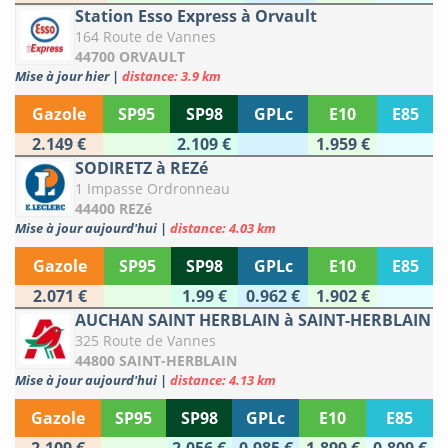
Station Esso Express à Orvault
164 Route de Vannes
44700 ORVAULT
Mise à jour hier
|
distance: 3.9 km
Gazole
SP95
SP98
GPLc
E10
E85
2.149 €
2.109 €
1.959 €
SODIRETZ à REZé
1 Impasse Ordronneau
44400 REZé
Mise à jour aujourd'hui
|
distance: 4.03 km
Gazole
SP95
SP98
GPLc
E10
E85
2.071 €
1.99 €
0.962 €
1.902 €
AUCHAN SAINT HERBLAIN à SAINT-HERBLAIN
325 Route de Vannes
44800 SAINT-HERBLAIN
Mise à jour aujourd'hui
|
distance: 4.13 km
Gazole
SP95
SP98
GPLc
E10
E85