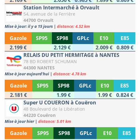
2.109 €
2.056 €
0.985 €
1.899 €
0.809 €
Station Intermarché à Orvault
54, avenue de la Ferrière
44700 Orvault
Mise à jour: il y a 15 jours
|
distance: 4.52 km
Gazole
SP95
SP98
GPLc
E10
E85
2.199 €
2.129 €
2.009 €
0.809 €
RELAIS DU PETIT HERMITAGE à NANTES
78 BD ROBERT SCHUMAN
44300 NANTES
Mise à jour aujourd'hui
|
distance: 4.78 km
Gazole
SP95
SP98
GPLc
E10
E85
2.181 €
1.99 €
1.99 €
0.824 €
Super U COUERON à Couëron
48 Boulevard de la Libération
44220 Couëron
Mise à jour hier
|
distance: 5.01 km
Gazole
SP95
SP98
GPLc
E10
E85