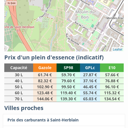
Leaflet
Prix d'un plein d'essence (indicatif)
Capacité
Gazole
SP98
GPLc
E10
30 L
61.74 €
59.70 €
27.87 €
57.66 €
40 L
82.32 €
79.60 €
37.16 €
76.88 €
50 L
102.90 €
99.50 €
46.45 €
96.10 €
60 L
123.48 €
119.40 €
55.74 €
115.32 €
70 L
144.06 €
139.30 €
65.03 €
134.54 €
Villes proches
Prix des carburants à Saint-Herblain