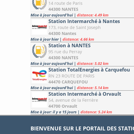
14 route de Paris
44300 NANTES
Mise à jour aujourd'hui
|
distance: 4.49 km
Station Intermarché à Nantes
173, route de Saint Joseph
44300 Nantes
Mise à jour hier
|
distance: 4.66 km
Station à NANTES
95 rue du Perray
44300 NANTES
Mise à jour aujourd'hui
|
distance: 5.02 km
Station TotalEnergies à Carquefou
RN 23 ROUTE DE PARIS
44470 CARQUEFOU
Mise à jour aujourd'hui
|
distance: 5.14 km
Station Intermarché à Orvault
54, avenue de la Ferrière
44700 Orvault
Mise à jour: il y a 15 jours
|
distance: 5.24 km
BIENVENUE SUR LE PORTAIL DES STAT