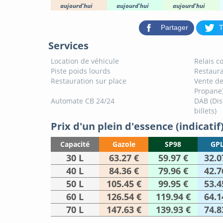
aujourd'hui
aujourd'hui
aujourd'hui
Partager
T
Services
Location de véhicule
Relais co
Piste poids lourds
Restaura
Restauration sur place
Vente de
Propane
Automate CB 24/24
DAB (Dis
billets)
Prix d'un plein d'essence (indicatif
Capacité
Gazole
SP98
GPL
30 L
63.27 €
59.97 €
32.0
40 L
84.36 €
79.96 €
42.7
50 L
105.45 €
99.95 €
53.4
60 L
126.54 €
119.94 €
64.1
70 L
147.63 €
139.93 €
74.8