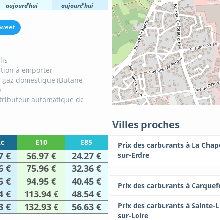
aujourd'hui
aujourd'hui
weet
lis
tion à emporter
 gaz domestique (Butane,
)
tributeur automatique de
)
Villes proches
c
E10
E85
Prix des carburants à La Chape
7 €
56.97 €
24.27 €
sur-Erdre
6 €
75.96 €
32.36 €
5 €
94.95 €
40.45 €
Prix des carburants à Carquef
4 €
113.94 €
48.54 €
3 €
132.93 €
56.63 €
Prix des carburants à Sainte-L
sur-Loire