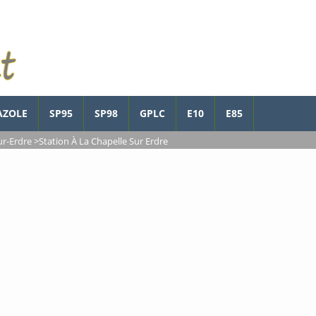
AZOLE
SP95
SP98
GPLC
E10
E85
ur-Erdre
>
Station À La Chapelle Sur Erdre