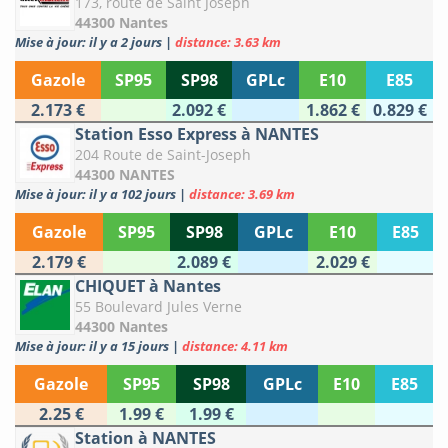
173, route de Saint Joseph
44300 Nantes
Mise à jour: il y a 2 jours
|
distance: 3.63 km
Gazole
SP95
SP98
GPLc
E10
E85
2.173 €
2.092 €
1.862 €
0.829 €
Station Esso Express à NANTES
204 Route de Saint-Joseph
44300 NANTES
Mise à jour: il y a 102 jours
|
distance: 3.69 km
Gazole
SP95
SP98
GPLc
E10
E85
2.179 €
2.089 €
2.029 €
CHIQUET à Nantes
55 Boulevard Jules Verne
44300 Nantes
Mise à jour: il y a 15 jours
|
distance: 4.11 km
Gazole
SP95
SP98
GPLc
E10
E85
2.25 €
1.99 €
1.99 €
Station à NANTES