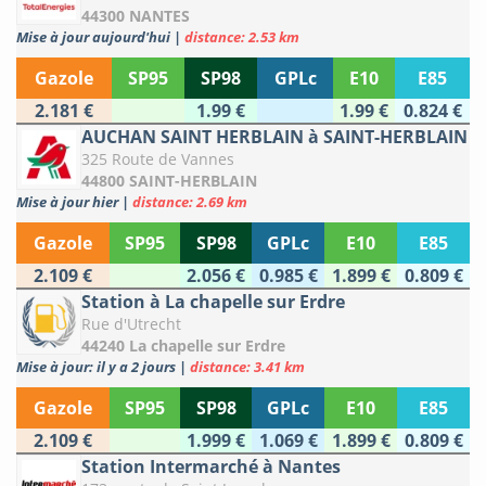
44300 NANTES
Mise à jour aujourd'hui
|
distance: 2.53 km
Gazole
SP95
SP98
GPLc
E10
E85
2.181 €
1.99 €
1.99 €
0.824 €
AUCHAN SAINT HERBLAIN à SAINT-HERBLAIN
325 Route de Vannes
44800 SAINT-HERBLAIN
Mise à jour hier
|
distance: 2.69 km
Gazole
SP95
SP98
GPLc
E10
E85
2.109 €
2.056 €
0.985 €
1.899 €
0.809 €
Station à La chapelle sur Erdre
Rue d'Utrecht
44240 La chapelle sur Erdre
Mise à jour: il y a 2 jours
|
distance: 3.41 km
Gazole
SP95
SP98
GPLc
E10
E85
2.109 €
1.999 €
1.069 €
1.899 €
0.809 €
Station Intermarché à Nantes