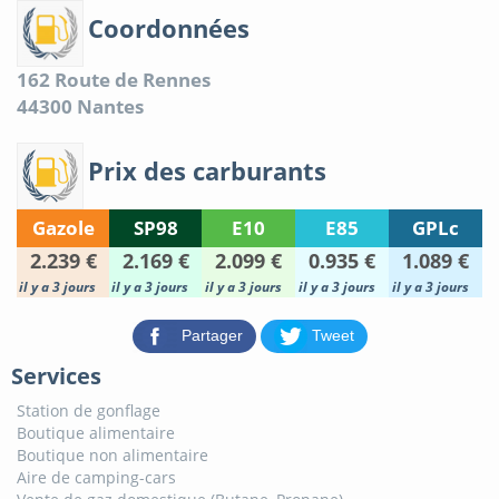
Coordonnées
162 Route de Rennes
44300
Nantes
Prix des carburants
Gazole
SP98
E10
E85
GPLc
2.239 €
2.169 €
2.099 €
0.935 €
1.089 €
il y a 3 jours
il y a 3 jours
il y a 3 jours
il y a 3 jours
il y a 3 jours
Partager
Tweet
Services
Station de gonflage
Boutique alimentaire
Boutique non alimentaire
Aire de camping-cars