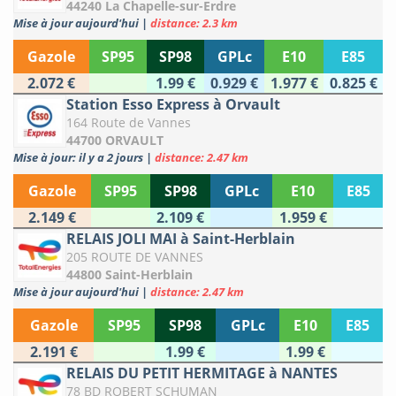
44240 La Chapelle-sur-Erdre
Mise à jour aujourd'hui
|
distance: 2.3 km
Gazole
SP95
SP98
GPLc
E10
E85
2.072 €
1.99 €
0.929 €
1.977 €
0.825 €
Station Esso Express à Orvault
164 Route de Vannes
44700 ORVAULT
Mise à jour: il y a 2 jours
|
distance: 2.47 km
Gazole
SP95
SP98
GPLc
E10
E85
2.149 €
2.109 €
1.959 €
RELAIS JOLI MAI à Saint-Herblain
205 ROUTE DE VANNES
44800 Saint-Herblain
Mise à jour aujourd'hui
|
distance: 2.47 km
Gazole
SP95
SP98
GPLc
E10
E85
2.191 €
1.99 €
1.99 €
RELAIS DU PETIT HERMITAGE à NANTES
78 BD ROBERT SCHUMAN