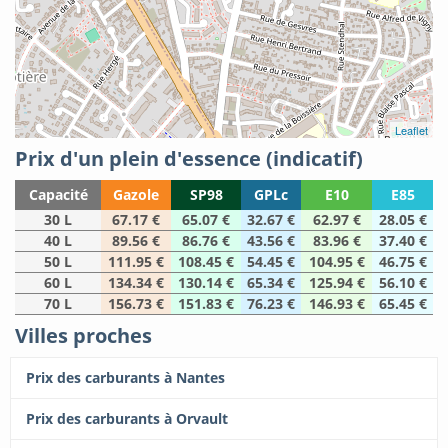
Leaflet
Prix d'un plein d'essence (indicatif)
Capacité
Gazole
SP98
GPLc
E10
E85
30 L
67.17 €
65.07 €
32.67 €
62.97 €
28.05 €
40 L
89.56 €
86.76 €
43.56 €
83.96 €
37.40 €
50 L
111.95 €
108.45 €
54.45 €
104.95 €
46.75 €
60 L
134.34 €
130.14 €
65.34 €
125.94 €
56.10 €
70 L
156.73 €
151.83 €
76.23 €
146.93 €
65.45 €
Villes proches
Prix des carburants à Nantes
Prix des carburants à Orvault