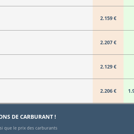
2.159 €
2.207 €
2.129 €
2.206 €
1.
IONS DE CARBURANT !
si que le prix des carburants