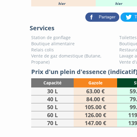
hier
hier
Partager
T
Services
Station de gonflage
Toilette
Boutique alimentaire
Boutique
Relais colis
Restaura
Vente de gaz domestique (Butane,
Lavage 
Propane)
Vente d'
Prix d'un plein d'essence (indicatif
Capacité
Gazole
S
30 L
63.00 €
59
40 L
84.00 €
79
50 L
105.00 €
99
60 L
126.00 €
119
70 L
147.00 €
139