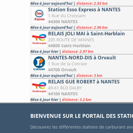
Mise à jour aujourd'hui
|
distance: 2.83 km
Station Esso Express à NANTES
1 Rue du Croissant
44300 NANTES
Mise à jour aujourd'hui
|
distance: 2.96 km
RELAIS JOLI MAI à Saint-Herblain
205 ROUTE DE VANNES
44800 Saint-Herblain
Mise à jour hier
|
distance: 2.97 km
NANTES-NORD-DIS à Orvault
1 Rue de la Conraie
44700 Orvault
Mise à jour aujourd'hui
|
distance: 3 km
RELAIS GUE ROBERT à NANTES
49-61 BLD DALBY
44100 NANTES
Mise à jour hier
|
distance: 3.2 km
BIENVENUE SUR LE PORTAIL DES STAT
Découvrez les différentes stations de carburant ain