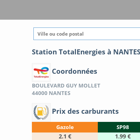
Station TotalEnergies à NANTE
Coordonnées
BOULEVARD GUY MOLLET
44000
NANTES
Prix des carburants
Gazole
SP98
2.1 €
1.99 €