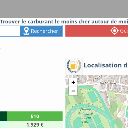
Trouver le carburant le moins cher autour de mo
Géo
Rechercher
S
Localisation d
+
−
E10
1.929 €