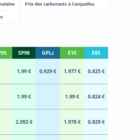
oulaine
Prix des carburants à Carquefou
es
P95
SP98
GPLc
E10
E85
1.99 €
0.929 €
1.977 €
0.825 €
1.99 €
1.99 €
0.824 €
2.092 €
1.978 €
0.829 €