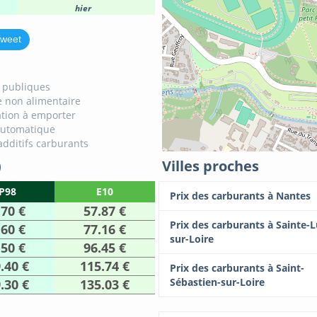
hier
weet
s publiques
 non alimentaire
tion à emporter
automatique
additifs carburants
)
Villes proches
P98
E10
Prix des carburants à Nantes
.70 €
57.87 €
Prix des carburants à Sainte-L
.60 €
77.16 €
sur-Loire
.50 €
96.45 €
.40 €
115.74 €
Prix des carburants à Saint-
Sébastien-sur-Loire
.30 €
135.03 €