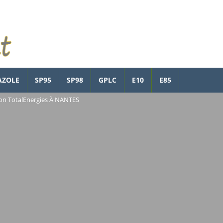
AZOLE
SP95
SP98
GPLC
E10
E85
ion TotalEnergies À NANTES