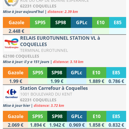
RUE DU CAP DE BONNE ESPERANCE
62231 COQUELLES
Mise à jour aujourd'hui
|
distance: 2.39 km
Gazole
SP95
SP98
GPLc
E10
E85
2.448 €
RELAIS EUROTUNNEL STATION VL à
COQUELLES
TERMINAL EUROTUNNEL
62100 COQUELLES
Mise à jour: il y a 151 jours
|
distance: 3.18 km
Gazole
SP95
SP98
GPLc
E10
E85
1.99 €
1.99 €
1.889 €
0.786 €
Station Carrefour à Coquelles
1001 BOULEVARD DU KENT
62231 COQUELLES
Mise à jour hier
|
distance: 3.72 km
Gazole
SP95
SP98
GPLc
E10
E85
2.069 €
1.894 €
1.942 €
0.969 €
1.858 €
0.832 €