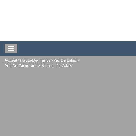
Toggle
navigation
Accueil
>
Hauts-De-France
>
Pas De Calais
>
Prix Du Carburant À Nielles-Lès-Calais