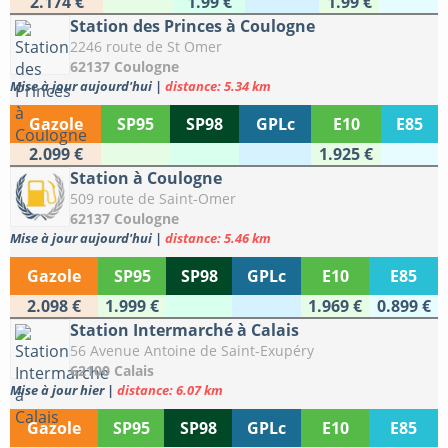
2.174 €
1.99 €
1.99 €
Station des Princes à Coulogne
2246 route de St Omer
62137 Coulogne
Mise à jour aujourd'hui
|
distance: 5.34 km
Gazole
SP95
SP98
GPLc
E10
E85
2.099 €
1.925 €
Station à Coulogne
509 route de Saint-Omer
62137 Coulogne
Mise à jour aujourd'hui
|
distance: 5.46 km
Gazole
SP95
SP98
GPLc
E10
E85
2.098 €
1.999 €
1.969 €
0.899 €
Station Intermarché à Calais
56 Avenue Antoine de Saint-Exupéry
62100 Calais
Mise à jour hier
|
distance: 6.07 km
Gazole
SP95
SP98
GPLc
E10
E85