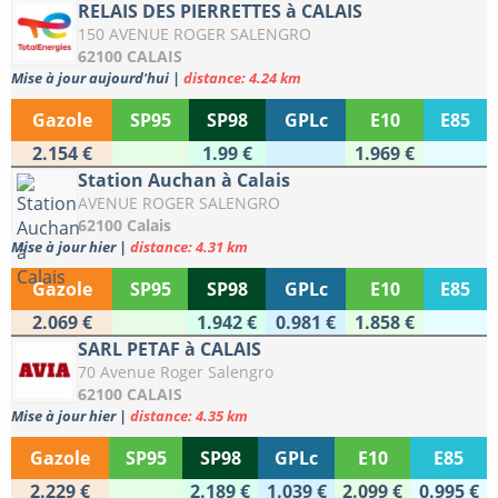
RELAIS DES PIERRETTES à CALAIS
150 AVENUE ROGER SALENGRO
62100 CALAIS
Mise à jour aujourd'hui
|
distance: 4.24 km
Gazole
SP95
SP98
GPLc
E10
E85
2.154 €
1.99 €
1.969 €
Station Auchan à Calais
AVENUE ROGER SALENGRO
62100 Calais
Mise à jour hier
|
distance: 4.31 km
Gazole
SP95
SP98
GPLc
E10
E85
2.069 €
1.942 €
0.981 €
1.858 €
SARL PETAF à CALAIS
70 Avenue Roger Salengro
62100 CALAIS
Mise à jour hier
|
distance: 4.35 km
Gazole
SP95
SP98
GPLc
E10
E85
2.229 €
2.189 €
1.039 €
2.099 €
0.995 €