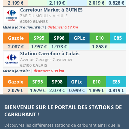
2.199 €
2.119 €
2.019 €
0.828 €
Carrefour Market à GUîNES
ZAE DU MOULIN A HUILE
62340 GUîNES
Mise à jour aujourd'hui
|
distance: 6.17 km
Gazole
SP95
SP98
GPLc
E10
E85
2.087 €
1.957 €
1.973 €
1.858 €
Station Carrefour à Calais
Avenue Georges Guynemer
62100 CALAIS
Mise à jour hier
|
distance: 6.39 km
Gazole
SP95
SP98
GPLc
E10
E85
2.079 €
1.979 €
2.079 €
0.999 €
1.899 €
0.819 €
BIENVENUE SUR LE PORTAIL DES STATIONS DE
CARBURANT !
Découvrez les différentes stations de carburant ainsi que le