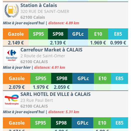
Station à Calais
320 RUE DE SAINT-OMER
62100 Calais
Mise à jour aujourd'hui
|
distance: 4.89 km
Gazole
SP95
SP98
GPLc
E10
E85
2.149 €
2.139 €
1.969 €
0.999 €
Carrefour Market à CALAIS
2 Route de Saint-Omer
62100 CALAIS
Mise à jour hier
|
distance: 4.91 km
Gazole
SP95
SP98
GPLc
E10
E85
2.079 €
1.979 €
2.059 €
SARL HOTEL DE VILLE à CALAIS
23 Rue Paul Bert
62100 CALAIS
Mise à jour aujourd'hui
|
distance: 5.31 km
Gazole
SP95
SP98
GPLc
E10
E85