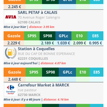
2.245 €
SARL PETAF à CALAIS
70 Avenue Roger Salengro
62100 CALAIS
Mise à jour hier
|
distance: 3.95 km
Gazole
SP95
SP98
GPLc
E10
E85
2.229 €
2.189 €
1.039 €
2.099 €
0.995 €
Station à Coquelles
RUE DU CAP DE BONNE ESPERANCE
62231 COQUELLES
Mise à jour aujourd'hui
|
distance: 4.07 km
Gazole
SP95
SP98
GPLc
E10
E85
2.448 €
Carrefour Market à MARCK
rue pasteur
62730 MARCK
Mise à jour: il y a 60 jours
|
distance: 4.16 km