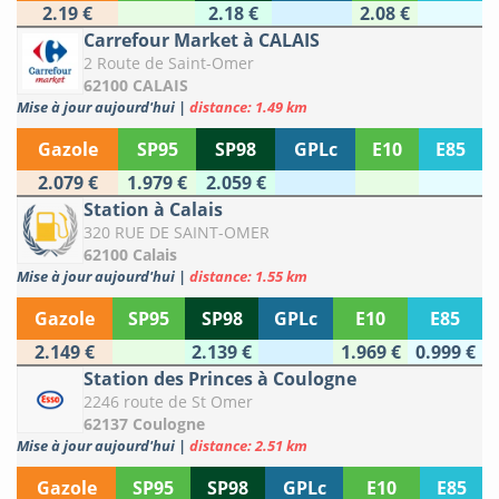
2.19 €
2.18 €
2.08 €
Carrefour Market à CALAIS
2 Route de Saint-Omer
62100 CALAIS
Mise à jour aujourd'hui
|
distance: 1.49 km
Gazole
SP95
SP98
GPLc
E10
E85
2.079 €
1.979 €
2.059 €
Station à Calais
320 RUE DE SAINT-OMER
62100 Calais
Mise à jour aujourd'hui
|
distance: 1.55 km
Gazole
SP95
SP98
GPLc
E10
E85
2.149 €
2.139 €
1.969 €
0.999 €
Station des Princes à Coulogne
2246 route de St Omer
62137 Coulogne
Mise à jour aujourd'hui
|
distance: 2.51 km
Gazole
SP95
SP98
GPLc
E10
E85