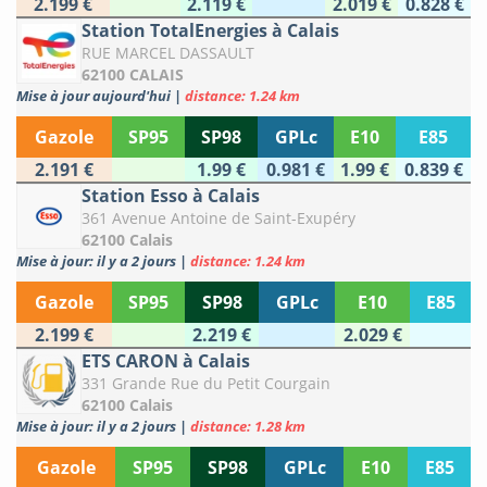
2.199 €
2.119 €
2.019 €
0.828 €
Station TotalEnergies à Calais
RUE MARCEL DASSAULT
62100 CALAIS
Mise à jour aujourd'hui
|
distance: 1.24 km
Gazole
SP95
SP98
GPLc
E10
E85
2.191 €
1.99 €
0.981 €
1.99 €
0.839 €
Station Esso à Calais
361 Avenue Antoine de Saint-Exupéry
62100 Calais
Mise à jour: il y a 2 jours
|
distance: 1.24 km
Gazole
SP95
SP98
GPLc
E10
E85
2.199 €
2.219 €
2.029 €
ETS CARON à Calais
331 Grande Rue du Petit Courgain
62100 Calais
Mise à jour: il y a 2 jours
|
distance: 1.28 km
Gazole
SP95
SP98
GPLc
E10
E85