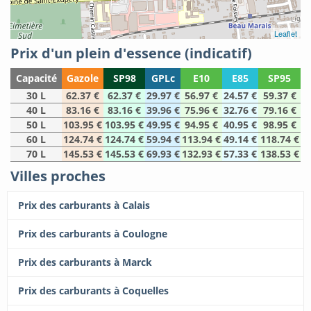
Leaflet
Prix d'un plein d'essence (indicatif)
Capacité
Gazole
SP98
GPLc
E10
E85
SP95
30 L
62.37 €
62.37 €
29.97 €
56.97 €
24.57 €
59.37 €
40 L
83.16 €
83.16 €
39.96 €
75.96 €
32.76 €
79.16 €
50 L
103.95 €
103.95 €
49.95 €
94.95 €
40.95 €
98.95 €
60 L
124.74 €
124.74 €
59.94 €
113.94 €
49.14 €
118.74 €
70 L
145.53 €
145.53 €
69.93 €
132.93 €
57.33 €
138.53 €
Villes proches
Prix des carburants à Calais
Prix des carburants à Coulogne
Prix des carburants à Marck
Prix des carburants à Coquelles