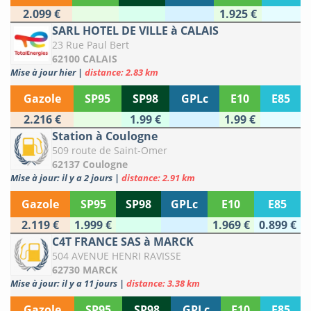
2.099 €
1.925 €
SARL HOTEL DE VILLE à CALAIS
23 Rue Paul Bert
62100 CALAIS
Mise à jour hier
|
distance: 2.83 km
Gazole
SP95
SP98
GPLc
E10
E85
2.216 €
1.99 €
1.99 €
Station à Coulogne
509 route de Saint-Omer
62137 Coulogne
Mise à jour: il y a 2 jours
|
distance: 2.91 km
Gazole
SP95
SP98
GPLc
E10
E85
2.119 €
1.999 €
1.969 €
0.899 €
C4T FRANCE SAS à MARCK
504 AVENUE HENRI RAVISSE
62730 MARCK
Mise à jour: il y a 11 jours
|
distance: 3.38 km
Gazole
SP95
SP98
GPLc
E10
E85