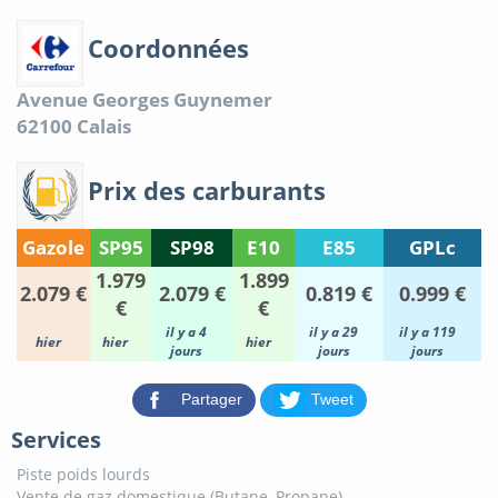
Coordonnées
Avenue Georges Guynemer
62100
Calais
Prix des carburants
Gazole
SP95
SP98
E10
E85
GPLc
1.979
1.899
2.079 €
2.079 €
0.819 €
0.999 €
€
€
il y a 4
il y a 29
il y a 119
hier
hier
hier
jours
jours
jours
Partager
Tweet
Services
Piste poids lourds
Vente de gaz domestique (Butane, Propane)