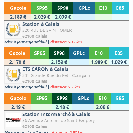
Gazole
SP95
SP98
GPLc
E10
E85
2.189 €
2.029 €
2.079 €
Station à Calais
320 RUE DE SAINT-OMER
62100 Calais
Mise à jour aujourd'hui
|
distance: 5.12 km
Gazole
SP95
SP98
GPLc
E10
E85
2.179 €
2.159 €
1.989 €
1.029 €
ETS CARON à Calais
331 Grande Rue du Petit Courgain
62100 Calais
Mise à jour aujourd'hui
|
distance: 5.5 km
Gazole
SP95
SP98
GPLc
E10
E85
2.19 €
2.18 €
2.08 €
Station Intermarché à Calais
56 Avenue Antoine de Saint-Exupéry
62100 Calais
Mise à jour: il y a 2 jours
|
distance: 5.97 km