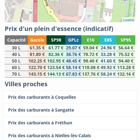
Leaflet
Prix d'un plein d'essence (indicatif)
Capacité
Gazole
SP98
GPLc
E10
E85
SP95
30 L
61.35 €
61.77 €
29.07 €
59.04 €
24.96 €
56.64 €
40 L
81.80 €
82.36 €
38.76 €
78.72 €
33.28 €
75.52 €
50 L
102.25 €
102.95 €
48.45 €
98.40 €
41.60 €
94.40 €
60 L
122.70 €
123.54 €
58.14 €
118.08 €
49.92 €
113.28 €
70 L
143.15 €
144.13 €
67.83 €
137.76 €
58.24 €
132.16 €
Villes proches
Prix des carburants à Coquelles
Prix des carburants à Sangatte
Prix des carburants à Fréthun
Prix des carburants à Nielles-lès-Calais