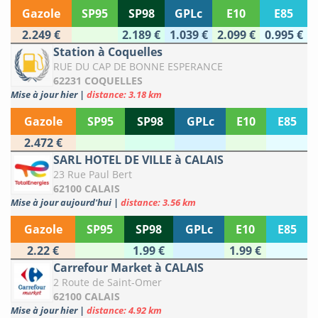
Gazole
SP95
SP98
GPLc
E10
E85
2.249 €
2.189 €
1.039 €
2.099 €
0.995 €
Station à Coquelles
RUE DU CAP DE BONNE ESPERANCE
62231 COQUELLES
Mise à jour hier
|
distance: 3.18 km
Gazole
SP95
SP98
GPLc
E10
E85
2.472 €
SARL HOTEL DE VILLE à CALAIS
23 Rue Paul Bert
62100 CALAIS
Mise à jour aujourd'hui
|
distance: 3.56 km
Gazole
SP95
SP98
GPLc
E10
E85
2.22 €
1.99 €
1.99 €
Carrefour Market à CALAIS
2 Route de Saint-Omer
62100 CALAIS
Mise à jour hier
|
distance: 4.92 km