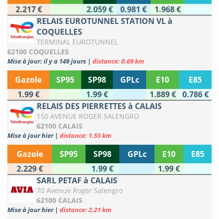
2.217 €
2.059 €
0.981 €
1.968 €
RELAIS EUROTUNNEL STATION VL à
COQUELLES
TERMINAL EUROTUNNEL
62100 COQUELLES
Mise à jour: il y a 149 jours
|
distance: 0.69 km
Gazole
SP95
SP98
GPLc
E10
E85
1.99 €
1.99 €
1.889 €
0.786 €
RELAIS DES PIERRETTES à CALAIS
150 AVENUE ROGER SALENGRO
62100 CALAIS
Mise à jour hier
|
distance: 1.55 km
Gazole
SP95
SP98
GPLc
E10
E85
2.229 €
1.99 €
1.99 €
SARL PETAF à CALAIS
70 Avenue Roger Salengro
62100 CALAIS
Mise à jour hier
|
distance: 2.21 km