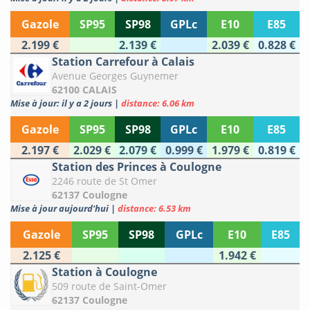
Gazole
SP95
SP98
GPLc
E10
E85
2.199 €
2.139 €
2.039 €
0.828 €
Station Carrefour à Calais
Avenue Georges Guynemer
62100 CALAIS
Mise à jour: il y a 2 jours
|
distance: 6.06 km
Gazole
SP95
SP98
GPLc
E10
E85
2.197 €
2.029 €
2.079 €
0.999 €
1.979 €
0.819 €
Station des Princes à Coulogne
2246 route de St Omer
62137 Coulogne
Mise à jour aujourd'hui
|
distance: 6.53 km
Gazole
SP95
SP98
GPLc
E10
E85
2.125 €
1.942 €
Station à Coulogne
509 route de Saint-Omer
62137 Coulogne