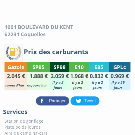
1001 BOULEVARD DU KENT
62231
Coquelles
Prix des carburants
Gazole
SP95
SP98
E10
E85
GPLc
2.045 €
1.888 €
2.059 €
1.968 €
0.832 €
0.969 €
il y a 2
il y a 2
il y a 2
il y a 59
aujourd'hui
aujourd'hui
jours
jours
jours
jours
Partager
Tweet
Services
Station de gonflage
Piste poids lourds
Aire de camping-cars