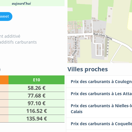
aujourd'hui
weet
t additivé
additifs carburants
)
Villes proches
E10
Prix des carburants à Coulogn
58.26 €
Prix des carburants à Les Att
77.68 €
97.10 €
Prix des carburants à Nielles-l
116.52 €
Calais
135.94 €
Prix des carburants à Coquell