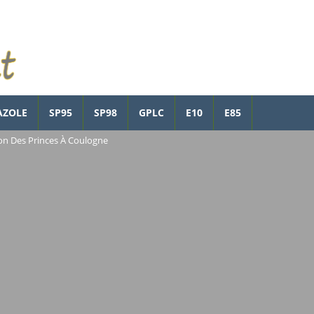
AZOLE
SP95
SP98
GPLC
E10
E85
on Des Princes À Coulogne