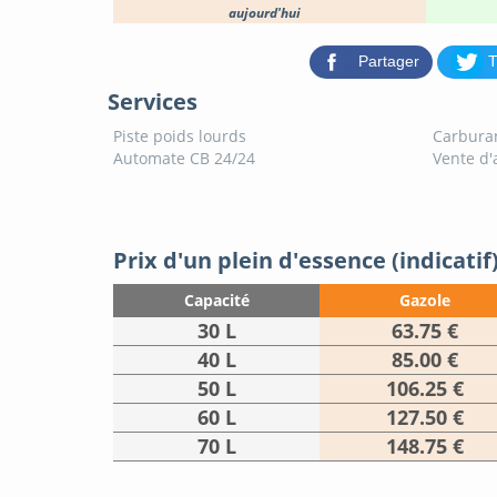
aujourd'hui
Partager
T
Services
Piste poids lourds
Carburan
Automate CB 24/24
Vente d'
Prix d'un plein d'essence (indicatif
Capacité
Gazole
30 L
63.75 €
40 L
85.00 €
50 L
106.25 €
60 L
127.50 €
70 L
148.75 €