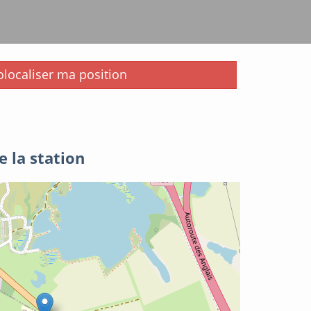
i
localiser ma position
e la station