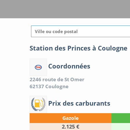
Station des Princes à Coulogne
Coordonnées
2246 route de St Omer
62137
Coulogne
Prix des carburants
Gazole
2.125 €