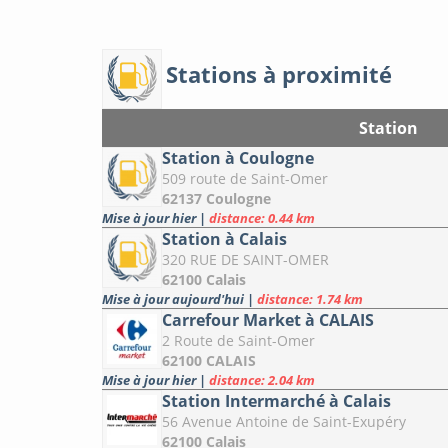
Stations à proximité
Station
Station à Coulogne
509 route de Saint-Omer
62137 Coulogne
Mise à jour hier
|
distance: 0.44 km
Station à Calais
320 RUE DE SAINT-OMER
62100 Calais
Mise à jour aujourd'hui
|
distance: 1.74 km
Carrefour Market à CALAIS
2 Route de Saint-Omer
62100 CALAIS
Mise à jour hier
|
distance: 2.04 km
Station Intermarché à Calais
56 Avenue Antoine de Saint-Exupéry
62100 Calais