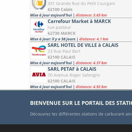
331 Grande Rue du Petit Courgain
62100 Calais
Mise à jour aujourd'hui
|
distance: 3.65 km
Carrefour Market à MARCK
rue pasteur
62730 MARCK
Mise à jour: il y a 58 jours
|
distance: 4.1 km
SARL HOTEL DE VILLE à CALAIS
23 Rue Paul Bert
62100 CALAIS
Mise à jour aujourd'hui
|
distance: 4.37 km
SARL PETAF à CALAIS
70 Avenue Roger Salengro
62100 CALAIS
Mise à jour aujourd'hui
|
distance: 4.92 km
BIENVENUE SUR LE PORTAIL DES STAT
Découvrez les différentes stations de carburant ain