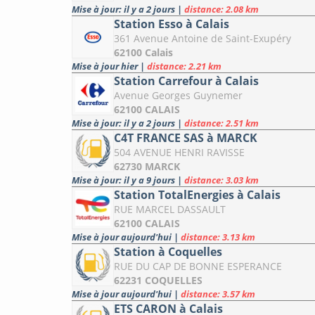
Mise à jour: il y a 2 jours
|
distance: 2.08 km
Station Esso à Calais
361 Avenue Antoine de Saint-Exupéry
62100 Calais
Mise à jour hier
|
distance: 2.21 km
Station Carrefour à Calais
Avenue Georges Guynemer
62100 CALAIS
Mise à jour: il y a 2 jours
|
distance: 2.51 km
C4T FRANCE SAS à MARCK
504 AVENUE HENRI RAVISSE
62730 MARCK
Mise à jour: il y a 9 jours
|
distance: 3.03 km
Station TotalEnergies à Calais
RUE MARCEL DASSAULT
62100 CALAIS
Mise à jour aujourd'hui
|
distance: 3.13 km
Station à Coquelles
RUE DU CAP DE BONNE ESPERANCE
62231 COQUELLES
Mise à jour aujourd'hui
|
distance: 3.57 km
ETS CARON à Calais