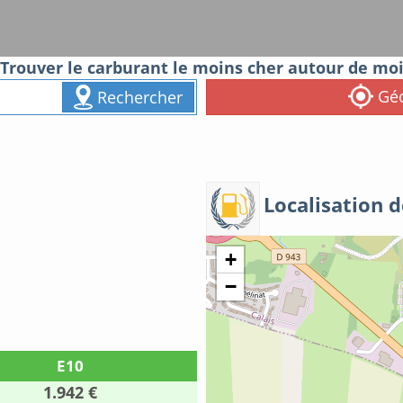
Trouver le carburant le moins cher autour de mo
Géo
Rechercher
Localisation d
+
−
E10
1.942 €