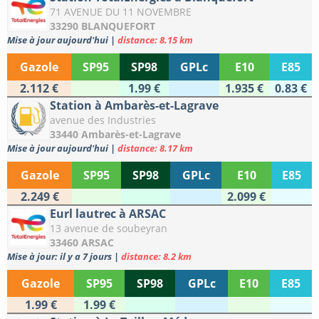
71 AVENUE DU 11 NOVEMBRE
33290 BLANQUEFORT
Mise à jour aujourd'hui
|
distance: 8.15 km
Gazole
SP95
SP98
GPLc
E10
E85
2.112 €
1.99 €
1.935 €
0.83 €
Station à Ambarès-et-Lagrave
avenue des Industries
33440 Ambarès-et-Lagrave
Mise à jour aujourd'hui
|
distance: 8.17 km
Gazole
SP95
SP98
GPLc
E10
E85
2.249 €
2.099 €
Eurl lautrec à ARSAC
13 avenue de soubeyran
33460 ARSAC
Mise à jour: il y a 7 jours
|
distance: 8.2 km
Gazole
SP95
SP98
GPLc
E10
E85
1.99 €
1.99 €