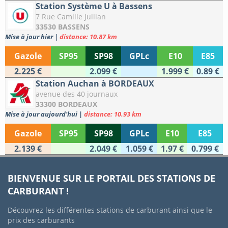
Station Système U à Bassens
7 Rue Camille Jullian
33530 BASSENS
Mise à jour hier
|
distance: 10.87 km
Gazole
SP95
SP98
GPLc
E10
E85
2.225 €
2.099 €
1.999 €
0.89 €
Station Auchan à BORDEAUX
avenue des 40 journaux
33300 BORDEAUX
Mise à jour aujourd'hui
|
distance: 10.93 km
Gazole
SP95
SP98
GPLc
E10
E85
2.139 €
2.049 €
1.059 €
1.97 €
0.799 €
BIENVENUE SUR LE PORTAIL DES STATIONS DE
CARBURANT !
Découvrez les différentes stations de carburant ainsi que le
prix des carburants