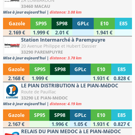
ZA LOMBARDON
33460 MACAU
Mise à jour aujourd'hui
|
distance: 3.08 km
Gazole
SP95
SP98
GPLc
E10
E85
2.169 €
1.999 €
2.01 €
1.941 €
Station Intermarché à Parempuyre
20 Avenue Philippe et Hubert Dassier
33290 PAREMPUYRE
Mise à jour aujourd'hui
|
distance: 3.78 km
Gazole
SP95
SP98
GPLc
E10
E85
2.168 €
1.999 €
1.931 €
0.828 €
LE PIAN DISTRIBUTION à LE PIAN-MéDOC
Route de Pauillac
33290 LE PIAN-MéDOC
Mise à jour aujourd'hui
|
distance: 4.19 km
Gazole
SP95
SP98
GPLc
E10
E85
2.167 €
1.996 €
1.05 €
1.931 €
0.827 €
RELAIS DU PIAN MEDOC à LE PIAN-MéDOC