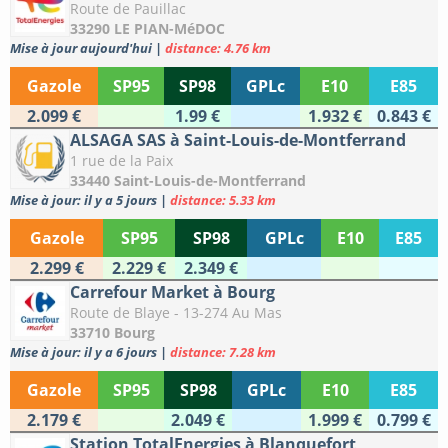
Route de Pauillac
33290 LE PIAN-MéDOC
Mise à jour aujourd'hui
|
distance: 4.76 km
Gazole
SP95
SP98
GPLc
E10
E85
2.099 €
1.99 €
1.932 €
0.843 €
ALSAGA SAS à Saint-Louis-de-Montferrand
1 rue de la Paix
33440 Saint-Louis-de-Montferrand
Mise à jour: il y a 5 jours
|
distance: 5.33 km
Gazole
SP95
SP98
GPLc
E10
E85
2.299 €
2.229 €
2.349 €
Carrefour Market à Bourg
Route de Blaye - 13-274 Au Mas
33710 Bourg
Mise à jour: il y a 6 jours
|
distance: 7.28 km
Gazole
SP95
SP98
GPLc
E10
E85
2.179 €
2.049 €
1.999 €
0.799 €
Station TotalEnergies à Blanquefort