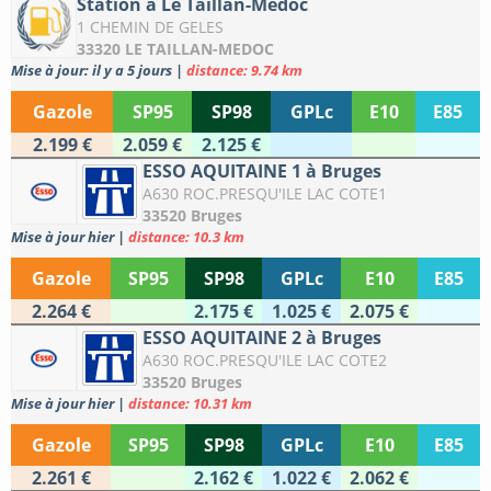
Station à Le Taillan-Médoc
1 CHEMIN DE GELES
33320 LE TAILLAN-MEDOC
Mise à jour: il y a 5 jours
|
distance: 9.74 km
Gazole
SP95
SP98
GPLc
E10
E85
2.199 €
2.059 €
2.125 €
ESSO AQUITAINE 1 à Bruges
A630 ROC.PRESQU'ILE LAC COTE1
33520 Bruges
Mise à jour hier
|
distance: 10.3 km
Gazole
SP95
SP98
GPLc
E10
E85
2.264 €
2.175 €
1.025 €
2.075 €
ESSO AQUITAINE 2 à Bruges
A630 ROC.PRESQU'ILE LAC COTE2
33520 Bruges
Mise à jour hier
|
distance: 10.31 km
Gazole
SP95
SP98
GPLc
E10
E85
2.261 €
2.162 €
1.022 €
2.062 €