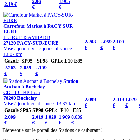
2.06
1.905
2.19 €
€
€
Carrefour Market à PACY-SUR-
EURE
113 RUE ISAMBARD
2.203
2.059
2.109
27120 PACY-SUR-EURE
€
€
€
Mise à jour: il y a 2 jours
|
distance:
13.07 km
Gazole
SP95
SP98
GPLc
E10
E85
2.203
2.059
2.109
€
€
€
Station
Auchan à Buchelay
CD 110 - BP 1525
78200 Buchelay
2.099
2.019
1.029
Mise à jour hier
|
distance: 13.37 km
€
€
€
Gazole
SP95
SP98
GPLc
E10
E85
2.099
2.019
1.029
1.909
0.839
€
€
€
€
€
Bienvenue sur le portail des Stations de carburant !