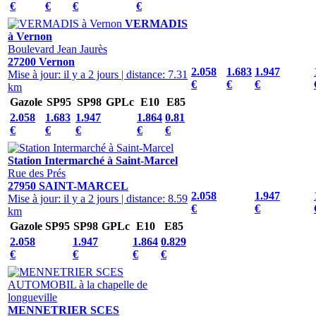
€
€
€
€
VERMADIS
à Vernon
Boulevard Jean Jaurès
27200 Vernon
2.058
1.683
1.947
Mise à jour: il y a 2 jours
|
distance: 7.31
€
€
€
km
Gazole
SP95
SP98
GPLc
E10
E85
2.058
1.683
1.947
1.864
0.81
€
€
€
€
€
Station Intermarché à Saint-Marcel
Rue des Prés
27950 SAINT-MARCEL
2.058
1.947
Mise à jour: il y a 2 jours
|
distance: 8.59
€
€
km
Gazole
SP95
SP98
GPLc
E10
E85
2.058
1.947
1.864
0.829
€
€
€
€
MENNETRIER SCES