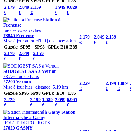
Gazole
SP95
SP98
GPLc
E10
E85
2.179
2.049
2.159
1.949
0.829
€
€
€
€
€
Station à
Freneuse
rue des voies vaches
78840 Freneuse
2.179
2.049
2.159
Mise à jour aujourd'hui
|
distance: 4 km
€
€
€
Gazole
SP95
SP98
GPLc
E10
E85
2.179
2.049
2.159
€
€
€
SODIGEST SAS à Vernon
73 Avenue de Paris
27200 Vernon
2.229
2.199
1.089
Mise à jour hier
|
distance: 5.19 km
€
€
€
Gazole
SP95
SP98
GPLc
E10
E85
2.229
2.199
1.089
2.099
0.995
€
€
€
€
€
Station
Intermarché à Gasny
ROUTE DE FOURGES
27620 GASNY