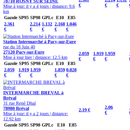
78710 ROSNY SUR SEINE
€
€
€
Mise à jour: il y a 4 jours
|
distance: 9.6
km
Gazole
SP95
SP98
GPLc
E10
E85
2.361
2.214
1.132
2.168
1.046
€
€
€
€
€
Station Intermarché à Pacy-sur-Eure
rue du 18 Juin 40
27120 Pacy-sur-Eure
2.059
1.919
1.959
Mise à jour hier
|
distance: 12.5 km
€
€
€
Gazole
SP95
SP98
GPLc
E10
E85
2.059
1.919
1.959
1.859
0.828
€
€
€
€
€
INTERMARCHE BREVAL à
Bréval
31 rue René Dhal
2.06
78980 Bréval
2.19 €
€
Mise à jour: il y a 2 jours
|
distance:
12.92 km
Gazole
SP95
SP98
GPLc
E10
E85