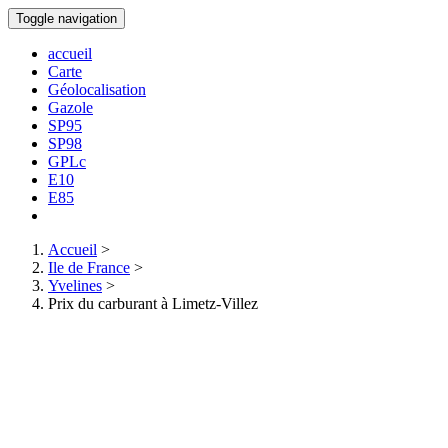
Toggle navigation
accueil
Carte
Géolocalisation
Gazole
SP95
SP98
GPLc
E10
E85
Accueil
>
Ile de France
>
Yvelines
>
Prix du carburant à Limetz-Villez