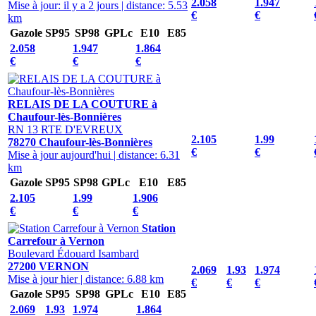
2.058
1.947
Mise à jour: il y a 2 jours
|
distance: 5.53
€
€
km
Gazole
SP95
SP98
GPLc
E10
E85
2.058
1.947
1.864
€
€
€
RELAIS DE LA COUTURE à
Chaufour-lès-Bonnières
RN 13 RTE D'EVREUX
2.105
1.99
78270 Chaufour-lès-Bonnières
€
€
Mise à jour aujourd'hui
|
distance: 6.31
km
Gazole
SP95
SP98
GPLc
E10
E85
2.105
1.99
1.906
€
€
€
Station
Carrefour à Vernon
Boulevard Édouard Isambard
27200 VERNON
2.069
1.93
1.974
Mise à jour hier
|
distance: 6.88 km
€
€
€
Gazole
SP95
SP98
GPLc
E10
E85
2.069
1.93
1.974
1.864