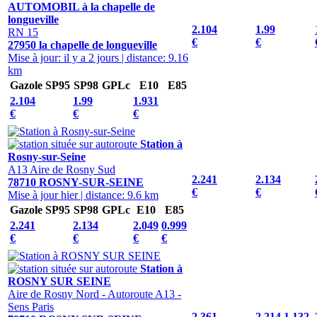
AUTOMOBIL à la chapelle de
longueville
2.104
1.99
RN 15
€
€
27950 la chapelle de longueville
Mise à jour: il y a 2 jours
|
distance: 9.16
km
Gazole
SP95
SP98
GPLc
E10
E85
2.104
1.99
1.931
€
€
€
Station à
Rosny-sur-Seine
A13 Aire de Rosny Sud
2.241
2.134
78710 ROSNY-SUR-SEINE
€
€
Mise à jour hier
|
distance: 9.6 km
Gazole
SP95
SP98
GPLc
E10
E85
2.241
2.134
2.049
0.999
€
€
€
€
Station à
ROSNY SUR SEINE
Aire de Rosny Nord - Autoroute A13 -
Sens Paris
2.361
2.214
1.132