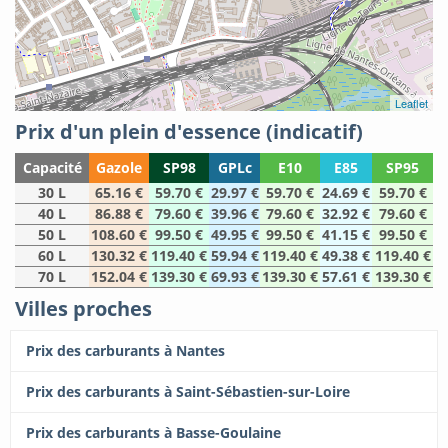
Leaflet
Prix d'un plein d'essence (indicatif)
Capacité
Gazole
SP98
GPLc
E10
E85
SP95
30 L
65.16 €
59.70 €
29.97 €
59.70 €
24.69 €
59.70 €
40 L
86.88 €
79.60 €
39.96 €
79.60 €
32.92 €
79.60 €
50 L
108.60 €
99.50 €
49.95 €
99.50 €
41.15 €
99.50 €
60 L
130.32 €
119.40 €
59.94 €
119.40 €
49.38 €
119.40 €
70 L
152.04 €
139.30 €
69.93 €
139.30 €
57.61 €
139.30 €
Villes proches
Prix des carburants à Nantes
Prix des carburants à Saint-Sébastien-sur-Loire
Prix des carburants à Basse-Goulaine