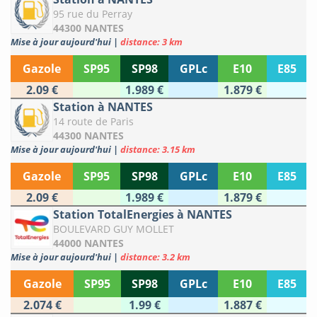
95 rue du Perray
44300 NANTES
Mise à jour aujourd'hui
|
distance: 3 km
Gazole
SP95
SP98
GPLc
E10
E85
2.09 €
1.989 €
1.879 €
Station à NANTES
14 route de Paris
44300 NANTES
Mise à jour aujourd'hui
|
distance: 3.15 km
Gazole
SP95
SP98
GPLc
E10
E85
2.09 €
1.989 €
1.879 €
Station TotalEnergies à NANTES
BOULEVARD GUY MOLLET
44000 NANTES
Mise à jour aujourd'hui
|
distance: 3.2 km
Gazole
SP95
SP98
GPLc
E10
E85
2.074 €
1.99 €
1.887 €