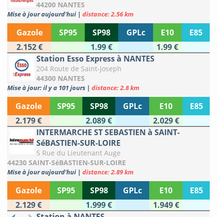
44200 NANTES
Mise à jour aujourd'hui
|
distance: 2.56 km
Gazole
SP95
SP98
GPLc
E10
E85
2.152 €
1.99 €
1.99 €
Station Esso Express à NANTES
204 Route de Saint-Joseph
44300 NANTES
Mise à jour: il y a 101 jours
|
distance: 2.8 km
Gazole
SP95
SP98
GPLc
E10
E85
2.179 €
2.089 €
2.029 €
INTERMARCHE ST SEBASTIEN à SAINT-
SéBASTIEN-SUR-LOIRE
5 Rue du Lieutenant Auge
44230 SAINT-SéBASTIEN-SUR-LOIRE
Mise à jour aujourd'hui
|
distance: 2.89 km
Gazole
SP95
SP98
GPLc
E10
E85
2.129 €
1.999 €
1.949 €
Station à NANTES