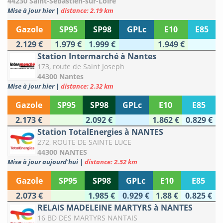
44230 Saint-Sébastien-sur-Loire
Mise à jour hier
|
distance: 2.19 km
Gazole
SP95
SP98
GPLc
E10
E85
2.129 €
1.979 €
1.999 €
1.949 €
Station Intermarché à Nantes
173, route de Saint Joseph
44300 Nantes
Mise à jour hier
|
distance: 2.32 km
Gazole
SP95
SP98
GPLc
E10
E85
2.173 €
2.092 €
1.862 €
0.829 €
Station TotalEnergies à NANTES
272, ROUTE DE SAINTE LUCE
44300 NANTES
Mise à jour aujourd'hui
|
distance: 2.52 km
Gazole
SP95
SP98
GPLc
E10
E85
2.073 €
1.985 €
0.929 €
1.88 €
0.825 €
RELAIS MADELEINE MARTYRS à NANTES
16 BD DES MARTYRS NANTAIS