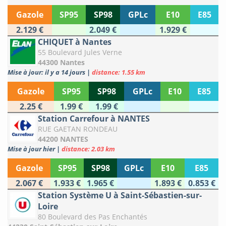
Gazole
SP95
SP98
GPLc
E10
E85
2.129 €
2.049 €
1.929 €
CHIQUET à Nantes
55 Boulevard Jules Verne
44300 Nantes
Mise à jour: il y a 14 jours
|
distance: 1.55 km
Gazole
SP95
SP98
GPLc
E10
E85
2.25 €
1.99 €
1.99 €
Station Carrefour à NANTES
RUE GAETAN RONDEAU
44200 NANTES
Mise à jour hier
|
distance: 2.03 km
Gazole
SP95
SP98
GPLc
E10
E85
2.067 €
1.933 €
1.965 €
1.893 €
0.853 €
Station Système U à Saint-Sébastien-sur-
Loire
80 Boulevard des Pas Enchantés