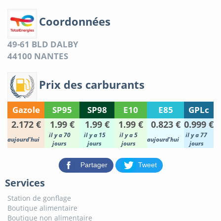
Coordonnées
49-61 BLD DALBY
44100
NANTES
Prix des carburants
Gazole
SP95
SP98
E10
E85
GPLc
2.172 €
1.99 €
1.99 €
1.99 €
0.823 €
0.999 €
il y a 70
il y a 15
il y a 5
il y a 77
aujourd'hui
aujourd'hui
jours
jours
jours
jours
Partager
Tweet
Services
Station de gonflage
Boutique alimentaire
Boutique non alimentaire