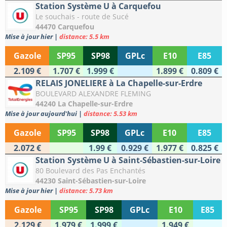
Station Système U à Carquefou
Le souchais - route de Sucé
44470 Carquefou
Mise à jour hier
|
distance: 5.5 km
Gazole
SP95
SP98
GPLc
E10
E85
2.109 €
1.707 €
1.999 €
1.899 €
0.809 €
RELAIS JONELIERE à La Chapelle-sur-Erdre
BOULEVARD ALEXANDRE FLEMING
44240 La Chapelle-sur-Erdre
Mise à jour aujourd'hui
|
distance: 5.53 km
Gazole
SP95
SP98
GPLc
E10
E85
2.072 €
1.99 €
0.929 €
1.977 €
0.825 €
Station Système U à Saint-Sébastien-sur-Loire
80 Boulevard des Pas Enchantés
44230 Saint-Sébastien-sur-Loire
Mise à jour hier
|
distance: 5.73 km
Gazole
SP95
SP98
GPLc
E10
E85
2.129 €
1.979 €
1.999 €
1.949 €