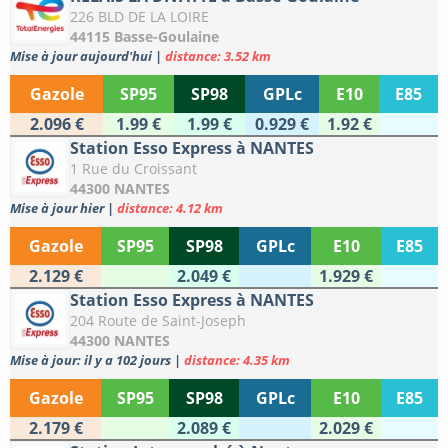
226 BLD DE LA LOIRE
44115 Basse-Goulaine
Mise à jour aujourd'hui
|
distance: 3.52 km
Gazole
SP95
SP98
GPLc
E10
E85
2.096 €
1.99 €
1.99 €
0.929 €
1.92 €
Station Esso Express à NANTES
1 Rue du Croissant
44300 NANTES
Mise à jour hier
|
distance: 4.12 km
Gazole
SP95
SP98
GPLc
E10
E85
2.129 €
2.049 €
1.929 €
Station Esso Express à NANTES
204 Route de Saint-Joseph
44300 NANTES
Mise à jour: il y a 102 jours
|
distance: 4.35 km
Gazole
SP95
SP98
GPLc
E10
E85
2.179 €
2.089 €
2.029 €