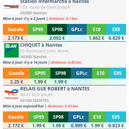
Station Intermarché à Nantes
173, route de Saint Joseph
44300 Nantes
Mise à jour: il y a 2 jours
|
distance: 4.7 km
Gazole
SP95
SP98
GPLc
E10
E85
2.173 €
2.092 €
1.862 €
0.829 €
CHIQUET à Nantes
55 Boulevard Jules Verne
44300 Nantes
Mise à jour: il y a 14 jours
|
distance: 4.85 km
Gazole
SP95
SP98
GPLc
E10
E85
2.25 €
1.99 €
1.99 €
RELAIS GUE ROBERT à NANTES
49-61 BLD DALBY
44100 NANTES
Mise à jour aujourd'hui
|
distance: 5.43 km
Gazole
SP95
SP98
GPLc
E10
E85
2.172 €
1.99 €
1.99 €
0.999 €
1.99 €
0.823 €