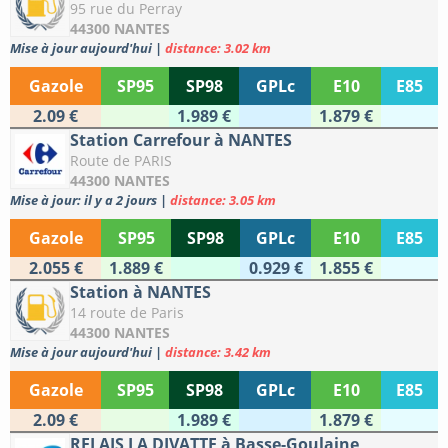
95 rue du Perray
44300 NANTES
Mise à jour aujourd'hui
|
distance: 3.02 km
Gazole
SP95
SP98
GPLc
E10
E85
2.09 €
1.989 €
1.879 €
Station Carrefour à NANTES
Route de PARIS
44300 NANTES
Mise à jour: il y a 2 jours
|
distance: 3.05 km
Gazole
SP95
SP98
GPLc
E10
E85
2.055 €
1.889 €
0.929 €
1.855 €
Station à NANTES
14 route de Paris
44300 NANTES
Mise à jour aujourd'hui
|
distance: 3.42 km
Gazole
SP95
SP98
GPLc
E10
E85
2.09 €
1.989 €
1.879 €
RELAIS LA DIVATTE à Basse-Goulaine