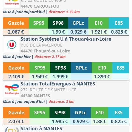
RN 23 ROUTE DE PARIS
44470 CARQUEFOU
Mise à jour aujourd'hui
|
distance: 1.79 km
Gazole
SP95
SP98
GPLc
E10
E85
2.067 €
1.99 €
0.929 €
1.921 €
0.825 €
Station Système U à Thouaré-sur-Loire
RUE DE LA MALNOUE
44470 Thouaré-sur-Loire
Mise à jour hier
|
distance: 2.17 km
Gazole
SP95
SP98
GPLc
E10
E85
2.109 €
1.949 €
1.999 €
1.899 €
Station TotalEnergies à NANTES
272, ROUTE DE SAINTE LUCE
44300 NANTES
Mise à jour aujourd'hui
|
distance: 3 km
Gazole
SP95
SP98
GPLc
E10
E85
2.073 €
1.985 €
0.929 €
1.88 €
0.825 €
Station à NANTES