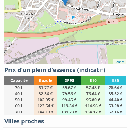
Leaflet
Prix d'un plein d'essence (indicatif)
Capacité
Gazole
SP98
E10
E85
30 L
61.77 €
59.67 €
57.48 €
26.64 €
40 L
82.36 €
79.56 €
76.64 €
35.52 €
50 L
102.95 €
99.45 €
95.80 €
44.40 €
60 L
123.54 €
119.34 €
114.96 €
53.28 €
70 L
144.13 €
139.23 €
134.12 €
62.16 €
Villes proches