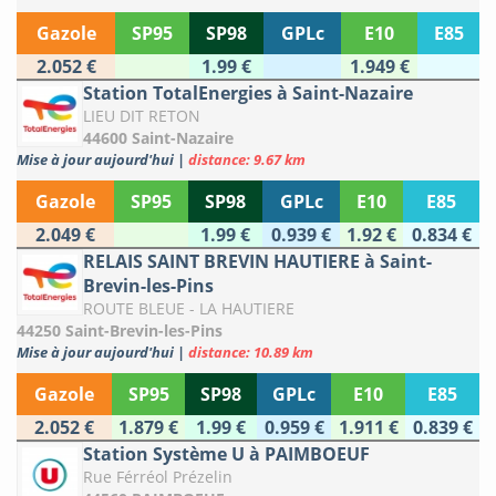
Gazole
SP95
SP98
GPLc
E10
E85
2.052 €
1.99 €
1.949 €
Station TotalEnergies à Saint-Nazaire
LIEU DIT RETON
44600 Saint-Nazaire
Mise à jour aujourd'hui
|
distance: 9.67 km
Gazole
SP95
SP98
GPLc
E10
E85
2.049 €
1.99 €
0.939 €
1.92 €
0.834 €
RELAIS SAINT BREVIN HAUTIERE à Saint-
Brevin-les-Pins
ROUTE BLEUE - LA HAUTIERE
44250 Saint-Brevin-les-Pins
Mise à jour aujourd'hui
|
distance: 10.89 km
Gazole
SP95
SP98
GPLc
E10
E85
2.052 €
1.879 €
1.99 €
0.959 €
1.911 €
0.839 €
Station Système U à PAIMBOEUF
Rue Férréol Prézelin