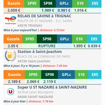
Gazole
SP95
SP98
GPLc
E10
E85
2.059 €
1.989 €
0.981 €
1.916 €
RELAIS DE SAVINE à TRIGNAC
ROUTE DE ST NAZAIRE - Z.C. SAVIN
44570 TRIGNAC
Mise à jour aujourd'hui
|
distance: 5.73 km
Gazole
SP95
SP98
GPLc
E10
E85
2.05 €
RUPTURE
1.895 €
0.839 €
Station à Saint-Joachim
PLACE DE LA COMMUNE DE PARIS
44720 Saint-Joachim
Mise à jour: il y a 16 jours
|
distance: 7.65 km
Gazole
SP95
SP98
GPLc
E10
E85
2.189 €
2.069 €
2.119 €
Super U ST NAZAIRE à SAINT-NAZAIRE
54 Rue Léon Bourgeois
44600 SAINT-NAZAIRE
Mise à jour hier
|
distance: 7.76 km