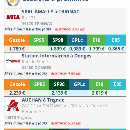
SARL AMALLY à TRIGNAC
RN 171
44570 TRIGNAC
Mise à jour: il y a 190 jours
|
distance: 3.99 km
Gazole
SP95
SP98
GPLc
E10
E85
1.789 €
1.899 €
0.989 €
1.799 €
0.865 €
Station Intermarché à Donges
Rue du Stade
44480 DONGES
Mise à jour: il y a 6 jours
|
distance: 4.86 km
Gazole
SP95
SP98
GPLc
E10
E85
2.239 €
2.139 €
2.019 €
AUCHAN à Trignac
ZAC DE LA FONTAINE AU BRUN - 31 Rue de la
Héronnière
44570 Trignac
Mise à jour: il y a 2 jours
|
distance: 5.37 km