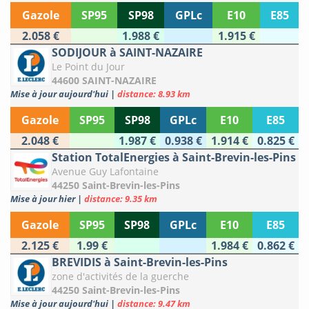
Gazole
SP95
SP98
GPLc
E10
E85
2.058 €
1.988 €
1.915 €
SODIJOUR à SAINT-NAZAIRE
Le Point du Jour
44600 SAINT-NAZAIRE
Mise à jour aujourd'hui
|
distance: 8.93 km
Gazole
SP95
SP98
GPLc
E10
E85
2.048 €
1.987 €
0.938 €
1.914 €
0.825 €
Station TotalEnergies à Saint-Brevin-les-Pins
Avenue Guy Lafontaine
44250 Saint-Brevin-les-Pins
Mise à jour hier
|
distance: 9.35 km
Gazole
SP95
SP98
GPLc
E10
E85
2.125 €
1.99 €
1.984 €
0.862 €
BREVIDIS à Saint-Brevin-les-Pins
zone d'activités de la guerche
44250 Saint-Brevin-les-Pins
Mise à jour aujourd'hui
|
distance: 9.47 km