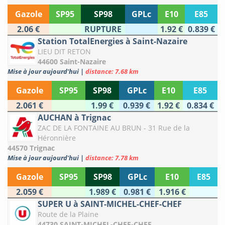
Gazole
SP95
SP98
GPLc
E10
E85
2.06 €
RUPTURE
1.92 €
0.839 €
Station TotalEnergies à Saint-Nazaire
LIEU DIT RETON
44600 Saint-Nazaire
Mise à jour aujourd'hui
|
distance: 7.68 km
Gazole
SP95
SP98
GPLc
E10
E85
2.061 €
1.99 €
0.939 €
1.92 €
0.834 €
AUCHAN à Trignac
ZAC DE LA FONTAINE AU BRUN - 31 Rue de la
Héronnière
44570 Trignac
Mise à jour aujourd'hui
|
distance: 7.78 km
Gazole
SP95
SP98
GPLc
E10
E85
2.059 €
1.989 €
0.981 €
1.916 €
SUPER U à SAINT-MICHEL-CHEF-CHEF
Route de la Plaine
44730 SAINT-MICHEL-CHEF-CHEF