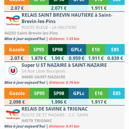
2.07 €
2.071 €
1.911 €
RELAIS SAINT BREVIN HAUTIERE à Saint-
Brevin-les-Pins
ROUTE BLEUE - LA HAUTIERE
44250 Saint-Brevin-les-Pins
Mise à jour aujourd'hui
|
distance: 1.55 km
Gazole
SP95
SP98
GPLc
E10
E85
2.07 €
1.879 €
1.99 €
0.959 €
1.911 €
0.839 €
Super U ST NAZAIRE à SAINT-NAZAIRE
54 Rue Léon Bourgeois
44600 SAINT-NAZAIRE
Mise à jour aujourd'hui
|
distance: 6.76 km
Gazole
SP95
SP98
GPLc
E10
E85
2.098 €
1.996 €
1.917 €
RELAIS DE SAVINE à TRIGNAC
ROUTE DE ST NAZAIRE - Z.C. SAVIN
44570 TRIGNAC
Mise à jour aujourd'hui
|
distance: 6.81 km