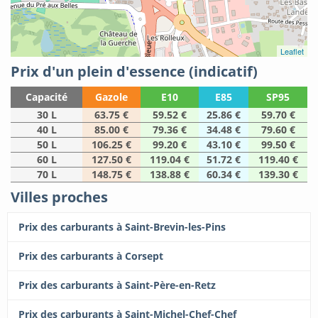
Leaflet
Prix d'un plein d'essence (indicatif)
Capacité
Gazole
E10
E85
SP95
30 L
63.75 €
59.52 €
25.86 €
59.70 €
40 L
85.00 €
79.36 €
34.48 €
79.60 €
50 L
106.25 €
99.20 €
43.10 €
99.50 €
60 L
127.50 €
119.04 €
51.72 €
119.40 €
70 L
148.75 €
138.88 €
60.34 €
139.30 €
Villes proches
Prix des carburants à Saint-Brevin-les-Pins
Prix des carburants à Corsept
Prix des carburants à Saint-Père-en-Retz
Prix des carburants à Saint-Michel-Chef-Chef