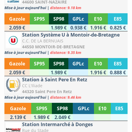
44600 SAINT-NAZAIRE
Mise à jour aujourd'hui
|
distance: 9.18 km
Gazole
SP95
SP98
GPLc
E10
E85
2.059 €
1.989 €
0.938 €
1.916 €
0.825 €
Station Système U à Montoir-de-Bretagne
C.C. DE LA BERNUAIS
44550 MONTOIR-DE-BRETAGNE
Mise à jour aujourd'hui
|
distance: 9.35 km
Gazole
SP95
SP98
GPLc
E10
E85
2.059 €
1.989 €
1.916 €
0.888 €
Station à Saint Pere En Retz
CC L'Iliade
44320 Saint Pere En Retz
Mise à jour aujourd'hui
|
distance: 9.46 km
Gazole
SP95
SP98
GPLc
E10
E85
2.139 €
1.989 €
2.049 €
Station Intermarché à Donges
Rue du Stade