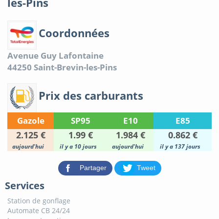
les-Pins
Coordonnées
Avenue Guy Lafontaine
44250
Saint-Brevin-les-Pins
Prix des carburants
Gazole
SP95
E10
E85
2.125 €
1.99 €
1.984 €
0.862 €
aujourd'hui
il y a 10 jours
aujourd'hui
il y a 137 jours
Partager
Tweet
Services
Station de gonflage
Automate CB 24/24