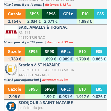
Mise à jour: il y a 11 jours
|
distance: 8.12 km
Gazole
SP95
SP98
GPLc
E10
E85
2.164 €
2.034 €
2.071 €
1.998 €
SARL AMALLY à TRIGNAC
RN 171
44570 TRIGNAC
Mise à jour: il y a 188 jours
|
distance: 8.33 km
Gazole
SP95
SP98
GPLc
E10
E85
1.789 €
1.899 €
0.989 €
1.799 €
0.865 €
Station à ST NAZAIRE
332 ROUTE DE LA COTE D'AMOUR
44600 ST NAZAIRE
Mise à jour aujourd'hui
|
distance: 8.35 km
Gazole
SP95
SP98
GPLc
E10
E85
2.06 €
1.99 €
0.981 €
1.917 €
0.826 €
SODIJOUR à SAINT-NAZAIRE
Le Point du Jour