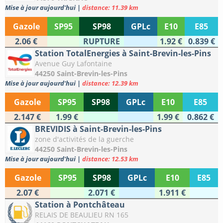
Mise à jour aujourd'hui
|
distance: 11.39 km
Gazole
SP95
SP98
GPLc
E10
E85
2.06 €
RUPTURE
1.92 €
0.839 €
Station TotalEnergies à Saint-Brevin-les-Pins
Avenue Guy Lafontaine
44250 Saint-Brevin-les-Pins
Mise à jour aujourd'hui
|
distance: 12.39 km
Gazole
SP95
SP98
GPLc
E10
E85
2.147 €
1.99 €
1.99 €
0.862 €
BREVIDIS à Saint-Brevin-les-Pins
zone d'activités de la guerche
44250 Saint-Brevin-les-Pins
Mise à jour aujourd'hui
|
distance: 12.53 km
Gazole
SP95
SP98
GPLc
E10
E85
2.07 €
2.071 €
1.911 €
Station à Pontchâteau
RELAIS DE BEAULIEU RN 165