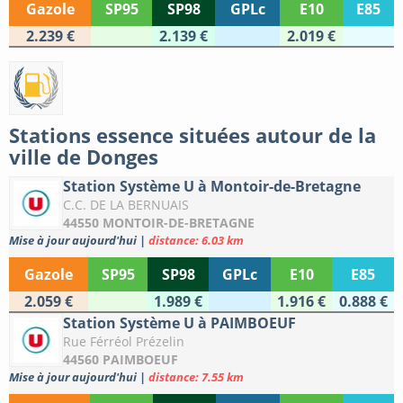
Gazole
SP95
SP98
GPLc
E10
E85
2.239 €
2.139 €
2.019 €
Stations essence situées autour de la
ville de Donges
Station Système U à Montoir-de-Bretagne
C.C. DE LA BERNUAIS
44550 MONTOIR-DE-BRETAGNE
Mise à jour aujourd'hui
|
distance: 6.03 km
Gazole
SP95
SP98
GPLc
E10
E85
2.059 €
1.989 €
1.916 €
0.888 €
Station Système U à PAIMBOEUF
Rue Férréol Prézelin
44560 PAIMBOEUF
Mise à jour aujourd'hui
|
distance: 7.55 km