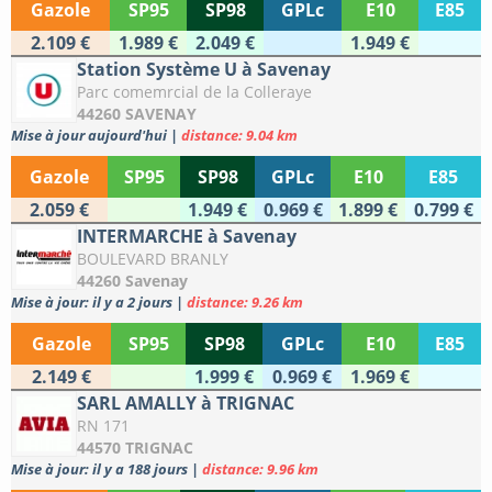
Gazole
SP95
SP98
GPLc
E10
E85
2.109 €
1.989 €
2.049 €
1.949 €
Station Système U à Savenay
Parc comemrcial de la Colleraye
44260 SAVENAY
Mise à jour aujourd'hui
|
distance: 9.04 km
Gazole
SP95
SP98
GPLc
E10
E85
2.059 €
1.949 €
0.969 €
1.899 €
0.799 €
INTERMARCHE à Savenay
BOULEVARD BRANLY
44260 Savenay
Mise à jour: il y a 2 jours
|
distance: 9.26 km
Gazole
SP95
SP98
GPLc
E10
E85
2.149 €
1.999 €
0.969 €
1.969 €
SARL AMALLY à TRIGNAC
RN 171
44570 TRIGNAC
Mise à jour: il y a 188 jours
|
distance: 9.96 km