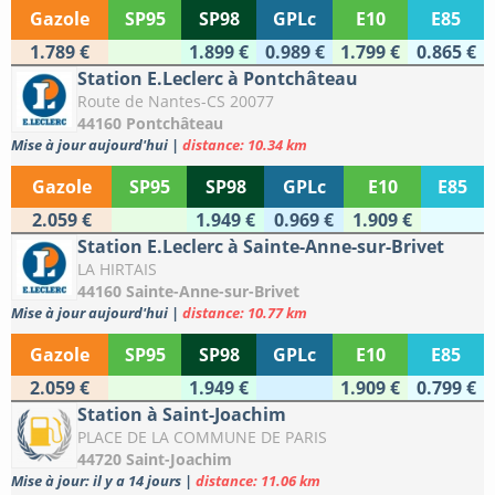
Gazole
SP95
SP98
GPLc
E10
E85
1.789 €
1.899 €
0.989 €
1.799 €
0.865 €
Station E.Leclerc à Pontchâteau
Route de Nantes-CS 20077
44160 Pontchâteau
Mise à jour aujourd'hui
|
distance: 10.34 km
Gazole
SP95
SP98
GPLc
E10
E85
2.059 €
1.949 €
0.969 €
1.909 €
Station E.Leclerc à Sainte-Anne-sur-Brivet
LA HIRTAIS
44160 Sainte-Anne-sur-Brivet
Mise à jour aujourd'hui
|
distance: 10.77 km
Gazole
SP95
SP98
GPLc
E10
E85
2.059 €
1.949 €
1.909 €
0.799 €
Station à Saint-Joachim
PLACE DE LA COMMUNE DE PARIS
44720 Saint-Joachim
Mise à jour: il y a 14 jours
|
distance: 11.06 km