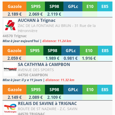
Gazole
SP95
SP98
GPLc
E10
E85
2.189 €
2.069 €
2.119 €
AUCHAN à Trignac
ZAC DE LA FONTAINE AU BRUN - 31 Rue de la
Héronnière
44570 Trignac
Mise à jour aujourd'hui
|
distance: 11.24 km
Gazole
SP95
SP98
GPLc
E10
E85
2.059 €
1.989 €
0.981 €
1.916 €
SA CATHYMA à CAMPBON
AVENUE DES SPORTS
44750 CAMPBON
Mise à jour: il y a 11 jours
|
distance: 11.32 km
Gazole
SP95
SP98
GPLc
E10
E85
2.149 €
2.089 €
2.109 €
RELAIS DE SAVINE à TRIGNAC
ROUTE DE ST NAZAIRE - Z.C. SAVIN
44570 TRIGNAC